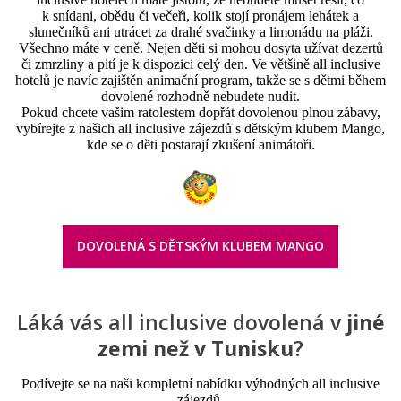
k snídani, obědu či večeři, kolik stojí pronájem lehátek a
slunečníků ani utrácet za drahé svačinky a limonádu na pláži.
Všechno máte v ceně. Nejen děti si mohou dosyta užívat dezertů
či zmrzliny a pití je k dispozici celý den. Ve většině all inclusive
hotelů je navíc zajištěn animační program, takže se s dětmi během
dovolené rozhodně nebudete nudit.
Pokud chcete vašim ratolestem dopřát dovolenou plnou zábavy,
vybírejte z našich all inclusive zájezdů s dětským klubem Mango,
kde se o děti postarají zkušení animátoři.
DOVOLENÁ S DĚTSKÝM KLUBEM MANGO
Láká vás all inclusive dovolená v
jiné
zemi než v Tunisku
?
Podívejte se na naši kompletní nabídku výhodných all inclusive
zájezdů.