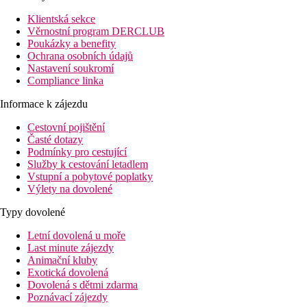
Klientská sekce
Věrnostní program DERCLUB
Poukázky a benefity
Ochrana osobních údajů
Nastavení soukromí
Compliance linka
Informace k zájezdu
Cestovní pojištění
Časté dotazy
Podmínky pro cestující
Služby k cestování letadlem
Vstupní a pobytové poplatky
Výlety na dovolené
Typy dovolené
Letní dovolená u moře
Last minute zájezdy
Animační kluby
Exotická dovolená
Dovolená s dětmi zdarma
Poznávací zájezdy