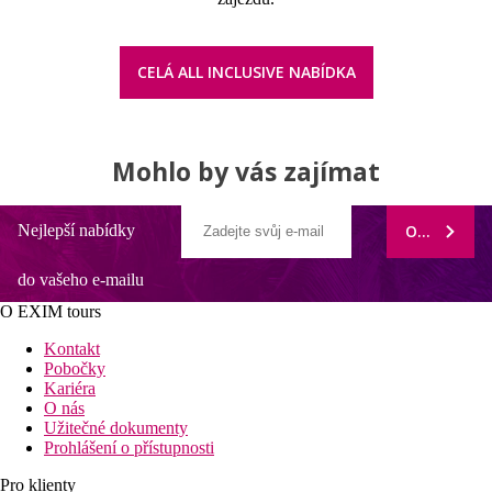
CELÁ ALL INCLUSIVE NABÍDKA
Mohlo by vás zajímat
Nejlepší nabídky
ODEBÍRAT
do vašeho e-mailu
O EXIM tours
Kontakt
Pobočky
Kariéra
O nás
Užitečné dokumenty
Prohlášení o přístupnosti
Pro klienty