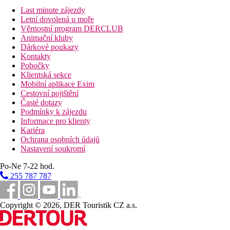
Last minute zájezdy
Letní dovolená u moře
Věrnostní program DERCLUB
Animační kluby
Dárkové poukazy
Kontakty
Pobočky
Klientská sekce
Mobilní aplikace Exim
Cestovní pojištění
Časté dotazy
Podmínky k zájezdu
Informace pro klienty
Kariéra
Ochrana osobních údajů
Nastavení soukromí
Po-Ne 7-22 hod.
255 787 787
Copyright © 2026, DER Touristik CZ a.s.