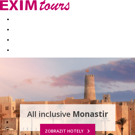
Akční nabídky
Last minute
First minute - Exotika a zim
All inclusive
Monastir
ZOBRAZIT HOTELY