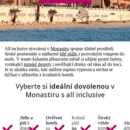
All inclusive dovolená v
Monastiru
spojuje klidné prostředí,
široké promenády a nádherné
bílé pláže
s pozvolným vstupem do
moře. V tomto krásném přístavním městě si užijete pestré bufety,
vynikající
tuniské dezerty
i osvěžující drinky od rána až do noci.
Je to zkrátka místo, kde můžete naplno vypnout a nechat se
hýčkat v některém z kvalitních hotelů.
Vyberte si
ideální dovolenou
v
Monastiru s all inclusive
Jídlo a
Ověřené
Krásná
Široký
pití
k
hotely
pláž
výběr
Ak
dispozici
za
na
termínů
děti