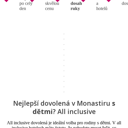
po celý
skvělou
dosah
a
dos
den
cenu
ruky
hotelů
Nejlepší dovolená v Monastiru
s
dětmi
? All inclusive
All inclusive dovolená je ideální volba pro rodiny s dětmi. V all
inclusive hotelech máte jistotu, že nebudete muset řešit, co