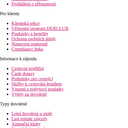
Prohlášení o přístupnosti
Pro klienty
Klientská sekce
Věrnostní program DERCLUB
Poukázky a benefity
Ochrana osobních údajů
Nastavení soukromí
Compliance linka
Informace k zájezdu
Cestovní pojištění
Časté dotazy
Podmínky pro cestující
Služby k cestování letadlem
Vstupní a pobytové poplatky
Výlety na dovolené
Typy dovolené
Letní dovolená u moře
Last minute zájezdy
Animační kluby