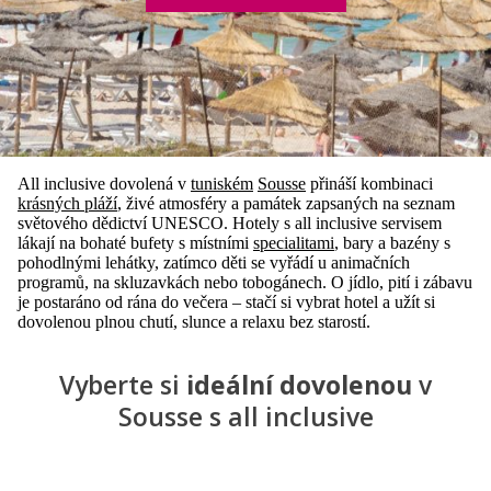
All inclusive dovolená v
tuniském
Sousse
přináší kombinaci
krásných pláží
, živé atmosféry a památek zapsaných na seznam
světového dědictví UNESCO. Hotely s all inclusive servisem
lákají na bohaté bufety s místními
specialitami
, bary a bazény s
pohodlnými lehátky, zatímco děti se vyřádí u animačních
programů, na skluzavkách nebo tobogánech. O jídlo, pití i zábavu
je postaráno od rána do večera – stačí si vybrat hotel a užít si
dovolenou plnou chutí, slunce a relaxu bez starostí.
Vyberte si
ideální dovolenou
v
Sousse s all inclusive