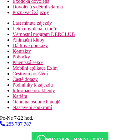
Exotická dovolená
Dovolená s dětmi zdarma
Poznávací zájezdy
Last minute zájezdy
Letní dovolená u moře
Věrnostní program DERCLUB
Animační kluby
Dárkové poukazy
Kontakty
Pobočky
Klientská sekce
Mobilní aplikace Exim
Cestovní pojištění
Časté dotazy
Podmínky k zájezdu
Informace pro klienty
Kariéra
Ochrana osobních údajů
Nastavení soukromí
Po-Ne 7-22 hod.
255 787 787
WHATSAPP - NAPIŠTE NÁM