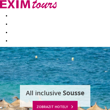
Akční nabídky
Last minute
First minute - Exotika a zim
All inclusive
Sousse
ZOBRAZIT HOTELY