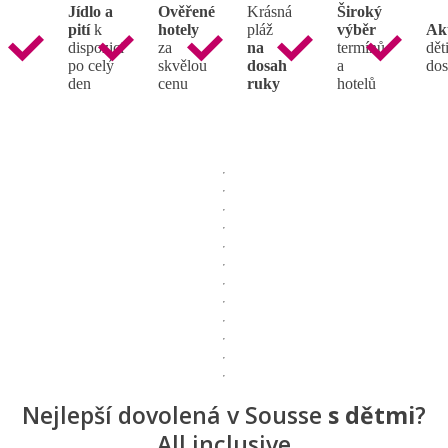
Jídlo a
Ověřené
Krásná
Široký
pití
k
hotely
pláž
výběr
Ak
dispozici
za
na
termínů
děti
po celý
skvělou
dosah
a
dos
den
cenu
ruky
hotelů
Nejlepší dovolená v Sousse
s dětmi
?
All inclusive