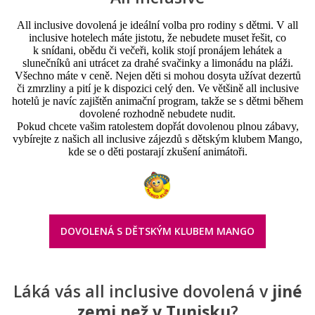
All inclusive dovolená je ideální volba pro rodiny s dětmi. V all
inclusive hotelech máte jistotu, že nebudete muset řešit, co
k snídani, obědu či večeři, kolik stojí pronájem lehátek a
slunečníků ani utrácet za drahé svačinky a limonádu na pláži.
Všechno máte v ceně. Nejen děti si mohou dosyta užívat dezertů
či zmrzliny a pití je k dispozici celý den. Ve většině all inclusive
hotelů je navíc zajištěn animační program, takže se s dětmi během
dovolené rozhodně nebudete nudit.
Pokud chcete vašim ratolestem dopřát dovolenou plnou zábavy,
vybírejte z našich all inclusive zájezdů s dětským klubem Mango,
kde se o děti postarají zkušení animátoři.
DOVOLENÁ S DĚTSKÝM KLUBEM MANGO
Láká vás all inclusive dovolená v
jiné
zemi než v Tunisku
?