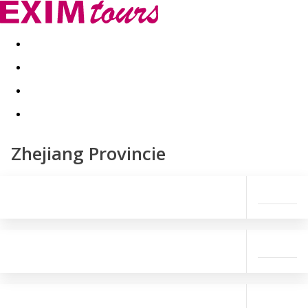
Akční nabídky
Last minute
First minute - Exotika a zim
Zhejiang Provincie