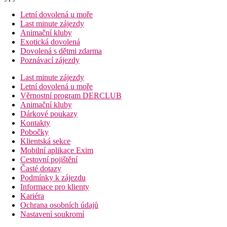
Letní dovolená u moře
Last minute zájezdy
Animační kluby
Exotická dovolená
Dovolená s dětmi zdarma
Poznávací zájezdy
Last minute zájezdy
Letní dovolená u moře
Věrnostní program DERCLUB
Animační kluby
Dárkové poukazy
Kontakty
Pobočky
Klientská sekce
Mobilní aplikace Exim
Cestovní pojištění
Časté dotazy
Podmínky k zájezdu
Informace pro klienty
Kariéra
Ochrana osobních údajů
Nastavení soukromí