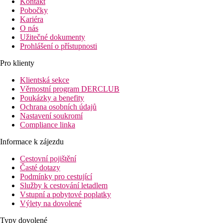
Kontakt
Pobočky
Kariéra
O nás
Užitečné dokumenty
Prohlášení o přístupnosti
Pro klienty
Klientská sekce
Věrnostní program DERCLUB
Poukázky a benefity
Ochrana osobních údajů
Nastavení soukromí
Compliance linka
Informace k zájezdu
Cestovní pojištění
Časté dotazy
Podmínky pro cestující
Služby k cestování letadlem
Vstupní a pobytové poplatky
Výlety na dovolené
Typy dovolené