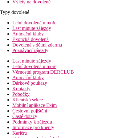
Výlety na dovolené
Typy dovolené
Letní dovolená u moře
Last minute zájezdy
Animační kluby
Exotická dovolená
Dovolená s dětmi zdarma
Poznávací zájezdy
Last minute zájezdy
Letní dovolená u moře
Věrnostní program DERCLUB
Animační kluby
Dárkové poukazy
Kontakty
Pobočky
Klientská sekce
Mobilní aplikace Exim
Cestovní pojištění
Časté dotazy
Podmínky k zájezdu
Informace pro klienty
Kariéra