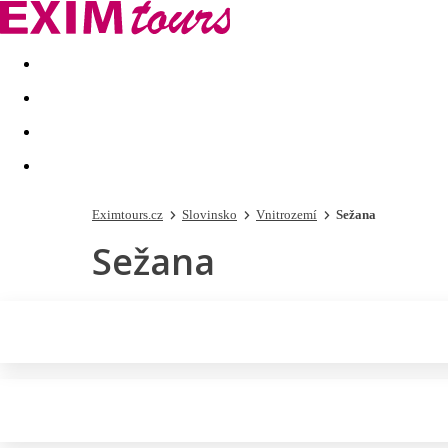
Akční nabídky
Last minute
First minute - Exotika a zim
Eximtours.cz
Slovinsko
Vnitrozemí
Sežana
Sežana