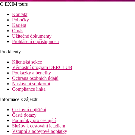
O EXIM tours
Kontakt
Pobočky
Kariéra
O nás
Užitečné dokumenty
Prohlášení o přístupnosti
Pro klienty
Klientská sekce
Věrnostní program DERCLUB
Poukázky a benefity
Ochrana osobních údajů
Nastavení soukromí
Compliance linka
Informace k zájezdu
Cestovní pojištění
Časté dotazy
Podmínky pro cestující
Služby k cestování letadlem
Vstupní a pobytové poplatky