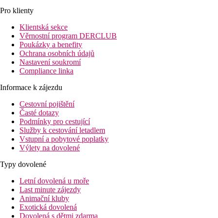
Pro klienty
Klientská sekce
Věrnostní program DERCLUB
Poukázky a benefity
Ochrana osobních údajů
Nastavení soukromí
Compliance linka
Informace k zájezdu
Cestovní pojištění
Časté dotazy
Podmínky pro cestující
Služby k cestování letadlem
Vstupní a pobytové poplatky
Výlety na dovolené
Typy dovolené
Letní dovolená u moře
Last minute zájezdy
Animační kluby
Exotická dovolená
Dovolená s dětmi zdarma