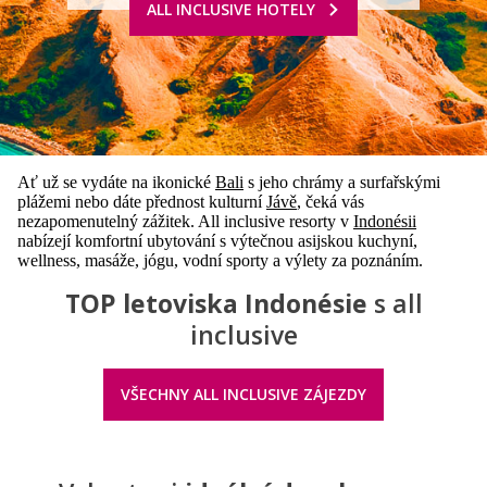
ALL INCLUSIVE HOTELY
Ať už se vydáte na ikonické
Bali
s jeho chrámy a surfařskými
plážemi nebo dáte přednost kulturní
Jávě
, čeká vás
nezapomenutelný zážitek. All inclusive resorty v
Indonésii
nabízejí komfortní ubytování s výtečnou asijskou kuchyní,
wellness, masáže, jógu, vodní sporty a výlety za poznáním.
TOP letoviska Indonésie
s all
inclusive
VŠECHNY ALL INCLUSIVE ZÁJEZDY