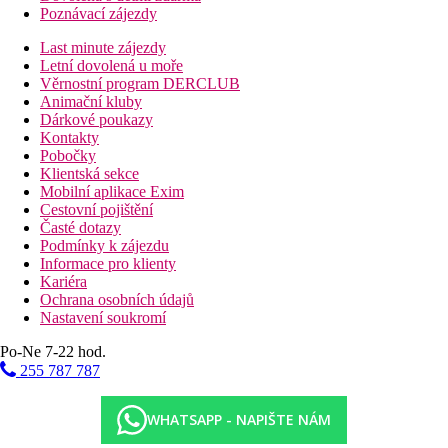
Poznávací zájezdy
Last minute zájezdy
Letní dovolená u moře
Věrnostní program DERCLUB
Animační kluby
Dárkové poukazy
Kontakty
Pobočky
Klientská sekce
Mobilní aplikace Exim
Cestovní pojištění
Časté dotazy
Podmínky k zájezdu
Informace pro klienty
Kariéra
Ochrana osobních údajů
Nastavení soukromí
Po-Ne 7-22 hod.
255 787 787
WHATSAPP - NAPIŠTE NÁM