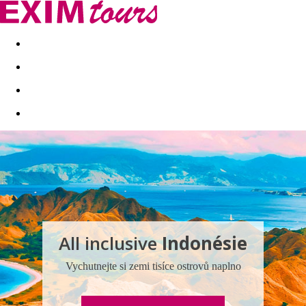
Akční nabídky
Last minute
First minute - Exotika a zim
All inclusive
Indonésie
Vychutnejte si zemi tisíce ostrovů naplno