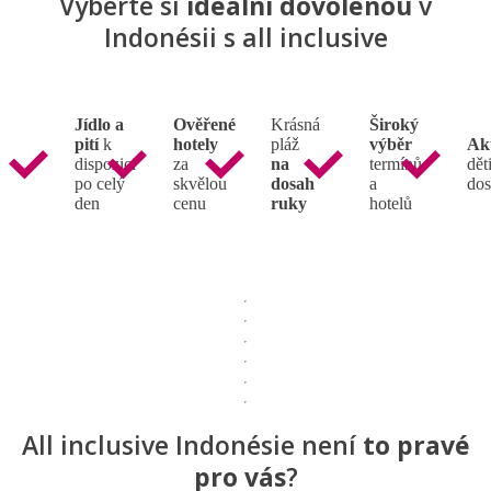
Vyberte si
ideální dovolenou
v
Indonésii s all inclusive
Jídlo a
Ověřené
Krásná
Široký
pití
k
hotely
pláž
výběr
Ak
dispozici
za
na
termínů
děti
po celý
skvělou
dosah
a
dos
den
cenu
ruky
hotelů
All inclusive
Indonésie není
to pravé
pro vás
?