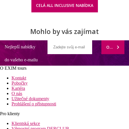
CELÁ ALL INCLUSIVE NABÍDKA
Mohlo by vás zajímat
Nejlepší nabídky
ODEBÍRAT
do vašeho e-mailu
O EXIM tours
Kontakt
Pobočky
Kariéra
O nás
Užitečné dokumenty
Prohlášení o přístupnosti
Pro klienty
Klientská sekce
Věrnostní program DERCLUB