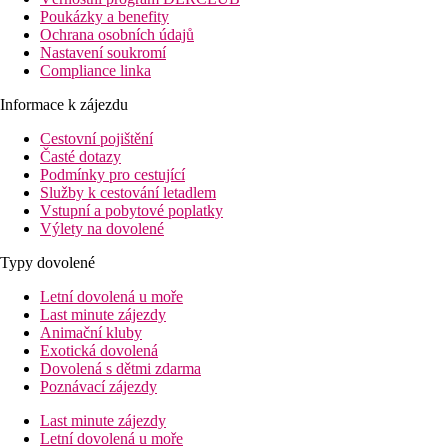
Poukázky a benefity
Ochrana osobních údajů
Nastavení soukromí
Compliance linka
Informace k zájezdu
Cestovní pojištění
Časté dotazy
Podmínky pro cestující
Služby k cestování letadlem
Vstupní a pobytové poplatky
Výlety na dovolené
Typy dovolené
Letní dovolená u moře
Last minute zájezdy
Animační kluby
Exotická dovolená
Dovolená s dětmi zdarma
Poznávací zájezdy
Last minute zájezdy
Letní dovolená u moře