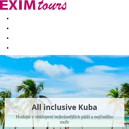
Akční nabídky
Last minute
First minute - Exotika a zim
All inclusive Kuba
Hodujte v obklopení nejkrásnějších pláží a nejčistšího
moře