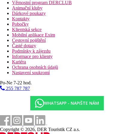
Věrnostní program DERCLUB
Animační kluby
Dárkové poukazy
Kontakty
Pobočky
Klientská sekce
Mobilní aplikace Exim
Cestovní pojištění
Časté dotazy
Podmínky k zájezdu
Informace pro klienty
Kariéra
Ochrana osobních údajů
Nastavení soukromí
Po-Ne 7-22 hod.
255 787 787
WHATSAPP - NAPIŠTE NÁM
Copyright © 2026, DER Touristik CZ a.s.