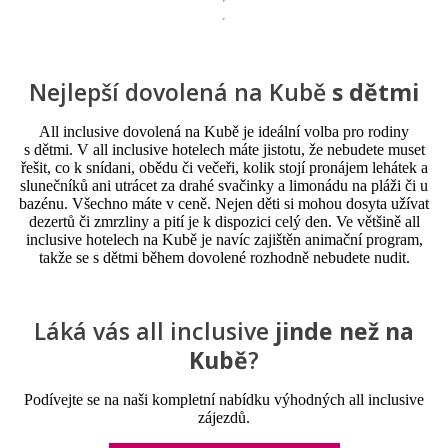
Nejlepší dovolená na Kubě
s dětmi
All inclusive dovolená na Kubě je ideální volba pro rodiny
s dětmi. V all inclusive hotelech máte jistotu, že nebudete muset
řešit, co k snídani, obědu či večeři, kolik stojí pronájem lehátek a
slunečníků ani utrácet za drahé svačinky a limonádu na pláži či u
bazénu. Všechno máte v ceně. Nejen děti si mohou dosyta užívat
dezertů či zmrzliny a pití je k dispozici celý den. Ve většině all
inclusive hotelech na Kubě je navíc zajištěn animační program,
takže se s dětmi během dovolené rozhodně nebudete nudit.
Láká vás all inclusive
jinde než na
Kubě
?
Podívejte se na naši kompletní nabídku výhodných all inclusive
zájezdů.