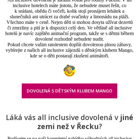
inclusive hotelech máte jistotu, že nebudete muset řešit, co
k snídani, obědu či večeři, kolik stojí pronájem lehátek a
slunečníků ani utrácet za drahé svačinky a limonádu na pláži.
Všechno máte v ceně. Nejen děti si mohou dosyta užívat dezertů
či zmrzliny a pití je k dispozici celý den. Ve většině all inclusive
hotelů je navíc zajištěn animační program, takže se s dětmi během
dovolené rozhodně nebudete nudit.
Pokud chcete vašim ratolestem dopřát dovolenou plnou zábavy,
vybírejte z našich all inclusive zájezdů s dětským klubem Mango,
kde se o děti postarají zkušení animátoři.
DOVOLENÁ S DĚTSKÝM KLUBEM MANGO
Láká vás all inclusive dovolená v
jiné
zemi než v Řecku
?
Podívejte se na naši kompletní nabídku výhodných all inclusive