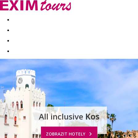
Akční nabídky
Last minute
First minute - Exotika a zim
All inclusive
Kos
ZOBRAZIT HOTELY