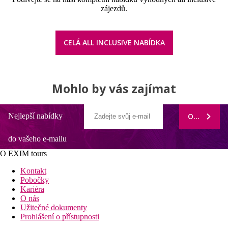
zájezdů.
CELÁ ALL INCLUSIVE NABÍDKA
Mohlo by vás zajímat
Nejlepší nabídky
ODEBÍRAT
do vašeho e-mailu
O EXIM tours
Kontakt
Pobočky
Kariéra
O nás
Užitečné dokumenty
Prohlášení o přístupnosti