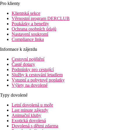
Pro klienty
Klientská sekce
Věrnostní program DERCLUB
Poukázky a benefity
Ochrana osobních údajů
Nastavení soukromí
Compliance linka
Informace k zájezdu
Cestovní pojištění
Časté dotazy
Podmínky pro cestující
Služby k cestování letadlem
Vstupní a pobytové poplatky
Výlety na dovolené
Typy dovolené
Letní dovolená u moře
Last minute zájezdy
Animační kluby
Exotická dovolená
Dovolená s dětmi zdarma