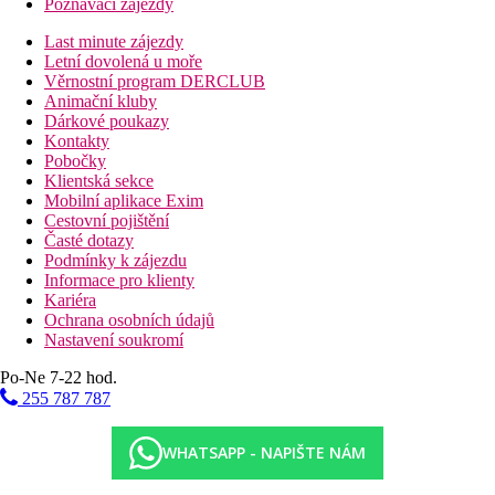
Poznávací zájezdy
Last minute zájezdy
Letní dovolená u moře
Věrnostní program DERCLUB
Animační kluby
Dárkové poukazy
Kontakty
Pobočky
Klientská sekce
Mobilní aplikace Exim
Cestovní pojištění
Časté dotazy
Podmínky k zájezdu
Informace pro klienty
Kariéra
Ochrana osobních údajů
Nastavení soukromí
Po-Ne 7-22 hod.
255 787 787
WHATSAPP - NAPIŠTE NÁM