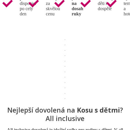
dispozici
za
na
děti i
ter
po celý
skvělou
dosah
dospělé
a
den
cenu
ruky
hot
Nejlepší dovolená na
Kosu s dětmi
?
All inclusive
All inclusive dovolená je ideální volba pro rodiny s dětmi. V all