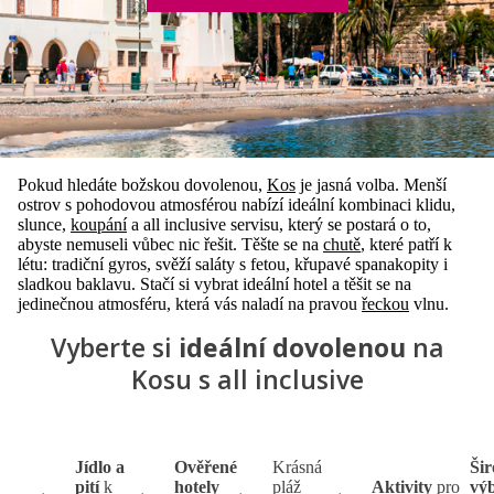
Pokud hledáte božskou dovolenou,
Kos
je jasná volba. Menší
ostrov s pohodovou atmosférou nabízí ideální kombinaci klidu,
slunce,
koupání
a all inclusive servisu, který se postará o to,
abyste nemuseli vůbec nic řešit. Těšte se na
chutě
, které patří k
létu: tradiční gyros, svěží saláty s fetou, křupavé spanakopity i
sladkou baklavu. Stačí si vybrat ideální hotel a těšit se na
jedinečnou atmosféru, která vás naladí na pravou
řeckou
vlnu.
Vyberte si
ideální dovolenou
na
Kosu s all inclusive
Jídlo a
Ověřené
Krásná
Ši
pití
k
hotely
pláž
Aktivity
pro
vý