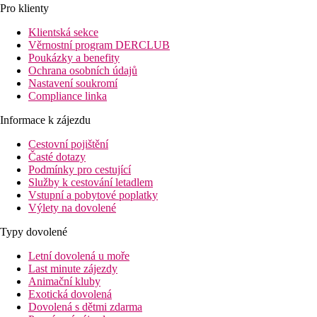
Pro klienty
Klientská sekce
Věrnostní program DERCLUB
Poukázky a benefity
Ochrana osobních údajů
Nastavení soukromí
Compliance linka
Informace k zájezdu
Cestovní pojištění
Časté dotazy
Podmínky pro cestující
Služby k cestování letadlem
Vstupní a pobytové poplatky
Výlety na dovolené
Typy dovolené
Letní dovolená u moře
Last minute zájezdy
Animační kluby
Exotická dovolená
Dovolená s dětmi zdarma