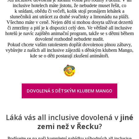
inclusive hotelech máte jistotu, že nebudete muset řešit, co
k snídani, obědu či večeři, kolik stojí pronájem lehátek a
slunečníků ani utrácet za drahé svačinky a limonádu na pláži.
Všechno máte v ceně. Nejen děti si mohou dosyta užívat dezertů
či zmrzliny a pití je k dispozici celý den. Ve většině all inclusive
hotelů je navíc zajištěn animační program, takže se s dětmi během
dovolené rozhodně nebudete nudit.
Pokud chcete vašim ratolestem dopřát dovolenou plnou zábavy,
vybírejte z našich all inclusive zájezdů s dětským klubem Mango,
kde se o děti postarají zkušení animátoři.
DOVOLENÁ S DĚTSKÝM KLUBEM MANGO
Láká vás all inclusive dovolená v
jiné
zemi než v Řecku
?
Podívejte se na naši kompletní nabídku výhodných all inclusive