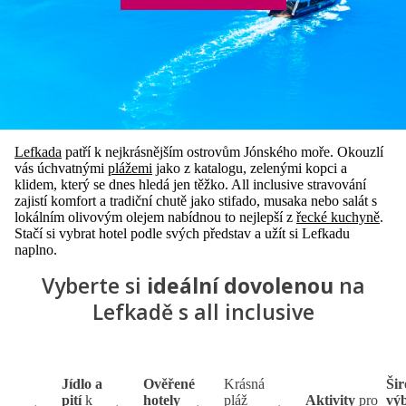
Lefkada
patří k nejkrásnějším ostrovům Jónského moře. Okouzlí
vás úchvatnými
plážemi
jako z katalogu, zelenými kopci a
klidem, který se dnes hledá jen těžko. All inclusive stravování
zajistí komfort a tradiční chutě jako stifado, musaka nebo salát s
lokálním olivovým olejem nabídnou to nejlepší z
řecké kuchyně
.
Stačí si vybrat hotel podle svých představ a užít si Lefkadu
naplno.
Vyberte si
ideální dovolenou
na
Lefkadě s all inclusive
Jídlo a
Ověřené
Krásná
Ši
pití
k
hotely
pláž
Aktivity
pro
vý