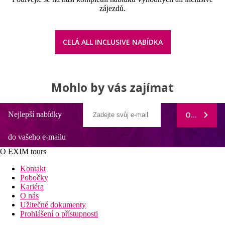
zájezdů.
CELÁ ALL INCLUSIVE NABÍDKA
Mohlo by vás zajímat
Nejlepší nabídky
ODEBÍRAT
do vašeho e-mailu
O EXIM tours
Kontakt
Pobočky
Kariéra
O nás
Užitečné dokumenty
Prohlášení o přístupnosti