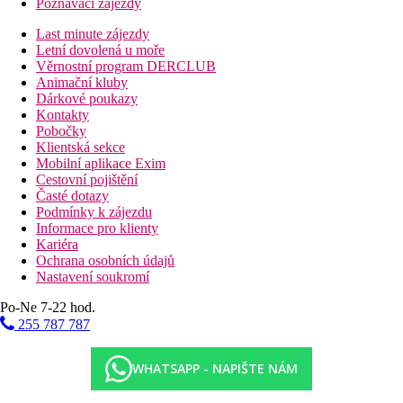
Poznávací zájezdy
Last minute zájezdy
Letní dovolená u moře
Věrnostní program DERCLUB
Animační kluby
Dárkové poukazy
Kontakty
Pobočky
Klientská sekce
Mobilní aplikace Exim
Cestovní pojištění
Časté dotazy
Podmínky k zájezdu
Informace pro klienty
Kariéra
Ochrana osobních údajů
Nastavení soukromí
Po-Ne 7-22 hod.
255 787 787
WHATSAPP - NAPIŠTE NÁM