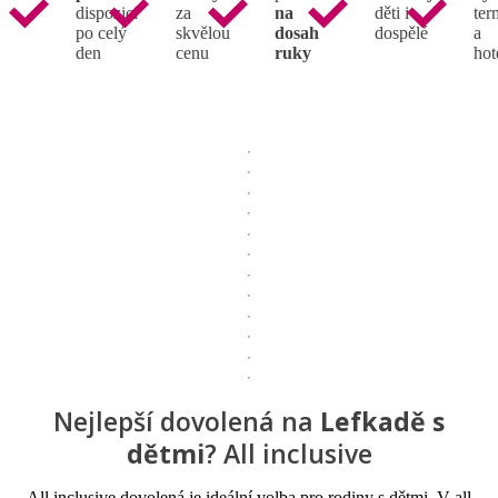
dispozici
za
na
děti i
ter
po celý
skvělou
dosah
dospělé
a
den
cenu
ruky
hot
Nejlepší dovolená na
Lefkadě s
dětmi
? All inclusive
All inclusive dovolená je ideální volba pro rodiny s dětmi. V all