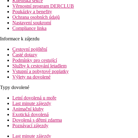
Klientská sekce
Věrnostní program DERCLUB
Poukázky a benefity
Ochrana osobních údajů
Nastavení soukromí
Compliance linka
Informace k zájezdu
Cestovní pojištění
Časté dotazy
Podmínky pro cestující
Služby k cestování letadlem
Vstupní a pobytové poplatky
Výlety na dovolené
Typy dovolené
Letní dovolená u moře
Last minute zájezdy
Animační kluby
Exotická dovolená
Dovolená s dětmi zdarma
Poznávací zájezdy
Last minute zájezdy