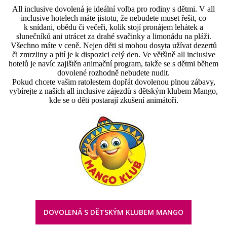
All inclusive dovolená je ideální volba pro rodiny s dětmi. V all
inclusive hotelech máte jistotu, že nebudete muset řešit, co
k snídani, obědu či večeři, kolik stojí pronájem lehátek a
slunečníků ani utrácet za drahé svačinky a limonádu na pláži.
Všechno máte v ceně. Nejen děti si mohou dosyta užívat dezertů
či zmrzliny a pití je k dispozici celý den. Ve většině all inclusive
hotelů je navíc zajištěn animační program, takže se s dětmi během
dovolené rozhodně nebudete nudit.
Pokud chcete vašim ratolestem dopřát dovolenou plnou zábavy,
vybírejte z našich all inclusive zájezdů s dětským klubem Mango,
kde se o děti postarají zkušení animátoři.
DOVOLENÁ S DĚTSKÝM KLUBEM MANGO