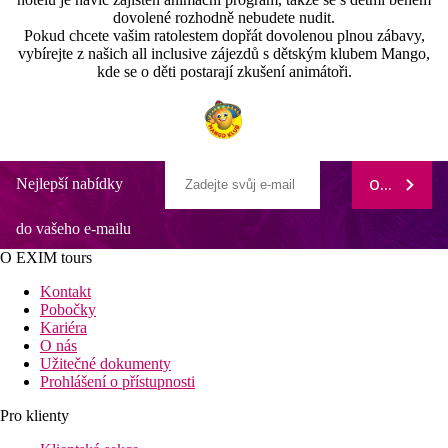
dovolené rozhodně nebudete nudit.
Pokud chcete vašim ratolestem dopřát dovolenou plnou zábavy,
vybírejte z našich all inclusive zájezdů s dětským klubem Mango,
kde se o děti postarají zkušení animátoři.
Nejlepší nabídky
ODEBÍRAT
do vašeho e-mailu
O EXIM tours
Kontakt
Pobočky
Kariéra
O nás
Užitečné dokumenty
Prohlášení o přístupnosti
Pro klienty