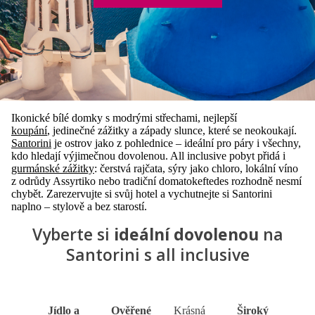
Ikonické bílé domky s modrými střechami, nejlepší
koupání
, jedinečné zážitky a západy slunce, které se neokoukají.
Santorini
je ostrov jako z pohlednice – ideální pro páry i všechny,
kdo hledají výjimečnou dovolenou. All inclusive pobyt přidá i
gurmánské zážitky
: čerstvá rajčata, sýry jako chloro, lokální víno
z odrůdy Assyrtiko nebo tradiční domatokeftedes rozhodně nesmí
chybět. Zarezervujte si svůj hotel a vychutnejte si Santorini
naplno – stylově a bez starostí.
Vyberte si
ideální dovolenou
na
Santorini s all inclusive
Jídlo a
Ověřené
Krásná
Široký