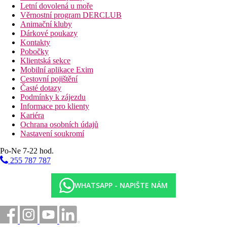
Letní dovolená u moře
Věrnostní program DERCLUB
Animační kluby
Dárkové poukazy
Kontakty
Pobočky
Klientská sekce
Mobilní aplikace Exim
Cestovní pojištění
Časté dotazy
Podmínky k zájezdu
Informace pro klienty
Kariéra
Ochrana osobních údajů
Nastavení soukromí
Po-Ne 7-22 hod.
255 787 787
WHATSAPP - NAPIŠTE NÁM