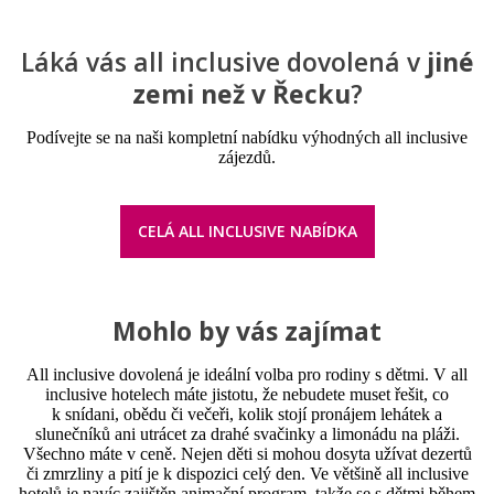
Láká vás all inclusive dovolená v
jiné
zemi než v Řecku
?
Podívejte se na naši kompletní nabídku výhodných all inclusive
zájezdů.
CELÁ ALL INCLUSIVE NABÍDKA
Mohlo by vás zajímat
All inclusive dovolená je ideální volba pro rodiny s dětmi. V all
inclusive hotelech máte jistotu, že nebudete muset řešit, co
k snídani, obědu či večeři, kolik stojí pronájem lehátek a
slunečníků ani utrácet za drahé svačinky a limonádu na pláži.
Všechno máte v ceně. Nejen děti si mohou dosyta užívat dezertů
či zmrzliny a pití je k dispozici celý den. Ve většině all inclusive
hotelů je navíc zajištěn animační program, takže se s dětmi během