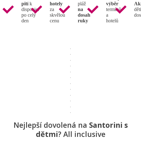
pití
k
hotely
pláž
výběr
Ak
dispozici
za
na
termínů
děti
po celý
skvělou
dosah
a
dos
den
cenu
ruky
hotelů
Nejlepší dovolená na
Santorini s
dětmi
? All inclusive