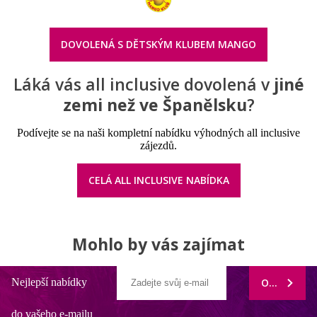
DOVOLENÁ S DĚTSKÝM KLUBEM MANGO
Láká vás all inclusive dovolená v
jiné
zemi než ve Španělsku
?
Podívejte se na naši kompletní nabídku výhodných all inclusive
zájezdů.
CELÁ ALL INCLUSIVE NABÍDKA
Mohlo by vás zajímat
Nejlepší nabídky
ODEBÍRAT
do vašeho e-mailu