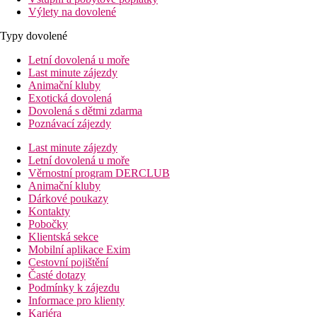
Výlety na dovolené
Typy dovolené
Letní dovolená u moře
Last minute zájezdy
Animační kluby
Exotická dovolená
Dovolená s dětmi zdarma
Poznávací zájezdy
Last minute zájezdy
Letní dovolená u moře
Věrnostní program DERCLUB
Animační kluby
Dárkové poukazy
Kontakty
Pobočky
Klientská sekce
Mobilní aplikace Exim
Cestovní pojištění
Časté dotazy
Podmínky k zájezdu
Informace pro klienty
Kariéra