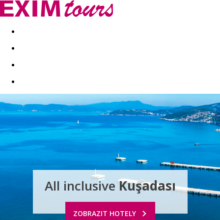
Akční nabídky
Last minute
First minute - Exotika a zim
All inclusive
Kuşadası
ZOBRAZIT HOTELY