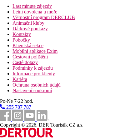
Last minute zájezdy
Letní dovolená u moře
Věrnostní program DERCLUB
Animační kluby
Dárkové poukazy
Kontakty
Pobočky
Klientská sekce
Mobilní aplikace Exim
Cestovní pojištění
Časté dotazy
Podmínky k zájezdu
Informace pro klienty
Kariéra
Ochrana osobních údajů
Nastavení soukromí
Po-Ne 7-22 hod.
255 787 787
Copyright © 2026, DER Touristik CZ a.s.