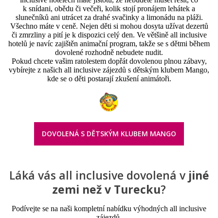
k snídani, obědu či večeři, kolik stojí pronájem lehátek a
slunečníků ani utrácet za drahé svačinky a limonádu na pláži.
Všechno máte v ceně. Nejen děti si mohou dosyta užívat dezertů
či zmrzliny a pití je k dispozici celý den. Ve většině all inclusive
hotelů je navíc zajištěn animační program, takže se s dětmi během
dovolené rozhodně nebudete nudit.
Pokud chcete vašim ratolestem dopřát dovolenou plnou zábavy,
vybírejte z našich all inclusive zájezdů s dětským klubem Mango,
kde se o děti postarají zkušení animátoři.
DOVOLENÁ S DĚTSKÝM KLUBEM MANGO
Láká vás all inclusive dovolená v
jiné
zemi než v Turecku
?
Podívejte se na naši kompletní nabídku výhodných all inclusive
zájezdů.