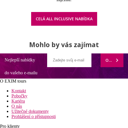
CELÁ ALL INCLUSIVE NABÍDKA
Mohlo by vás zajímat
Nejlepší nabídky
ODEBÍRAT
do vašeho e-mailu
O EXIM tours
Kontakt
Pobočky
Kariéra
O nás
Užitečné dokumenty
Prohlášení o přístupnosti
Pro klienty