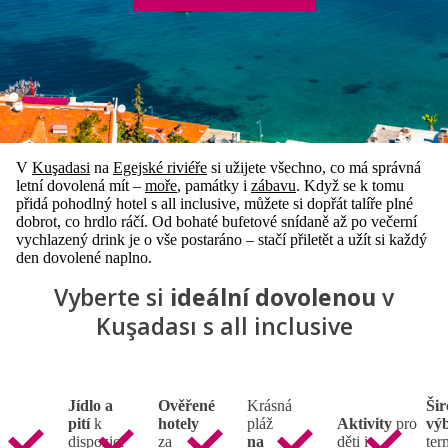
V
Kuşadasi
na
Egejské riviéře
si užijete všechno, co má správná
letní dovolená mít –
moře
, památky i
zábavu
. Když se k tomu
přidá pohodlný hotel s all inclusive, můžete si dopřát talíře plné
dobrot, co hrdlo ráčí. Od bohaté bufetové snídaně až po večerní
vychlazený drink je o vše postaráno – stačí přiletět a užít si každý
den dovolené naplno.
Vyberte si
ideální dovolenou
v
Kuşadası s all inclusive
Jídlo a
Ověřené
Krásná
Ši
pití
k
hotely
pláž
Aktivity
pro
vý
dispozici
za
na
děti i
ter