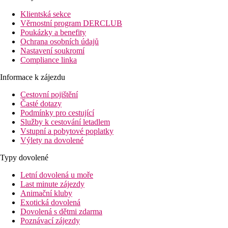
Klientská sekce
Věrnostní program DERCLUB
Poukázky a benefity
Ochrana osobních údajů
Nastavení soukromí
Compliance linka
Informace k zájezdu
Cestovní pojištění
Časté dotazy
Podmínky pro cestující
Služby k cestování letadlem
Vstupní a pobytové poplatky
Výlety na dovolené
Typy dovolené
Letní dovolená u moře
Last minute zájezdy
Animační kluby
Exotická dovolená
Dovolená s dětmi zdarma
Poznávací zájezdy