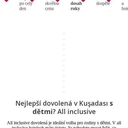
po celý
skvělou
dosah
dospělé
a
den
cenu
ruky
hot
Nejlepší dovolená v Kuşadası
s
dětmi
? All inclusive
All inclusive dovolená je ideální volba pro rodiny s dětmi. V all
inclusive hotelech máte jistotu, že nebudete muset řešit, co