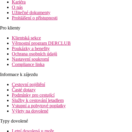
Kariéra
O nás
Užitečné dokumenty
Prohlášení o přístupnosti
Pro klienty
Klientská sekce
Věrnostní program DERCLUB
Poukázky a benefity
Ochrana osobních údajů
Nastavení soukromí
Compliance linka
Informace k zájezdu
Cestovní pojištění
Časté dotazy
Podmínky pro cestující
Služby k cestování letadlem
Vstupní a pobytové poplatky
Výlety na dovolené
Typy dovolené
Letní dovolená u moře