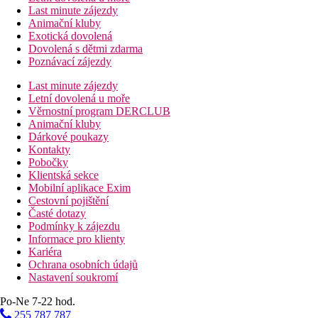
Last minute zájezdy
Animační kluby
Exotická dovolená
Dovolená s dětmi zdarma
Poznávací zájezdy
Last minute zájezdy
Letní dovolená u moře
Věrnostní program DERCLUB
Animační kluby
Dárkové poukazy
Kontakty
Pobočky
Klientská sekce
Mobilní aplikace Exim
Cestovní pojištění
Časté dotazy
Podmínky k zájezdu
Informace pro klienty
Kariéra
Ochrana osobních údajů
Nastavení soukromí
Po-Ne 7-22 hod.
255 787 787