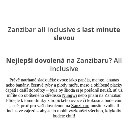
Zanzibar all inclusive s
last minute
slevou
Nejlepší dovolená
na Zanzibaru? All
inclusive
Právě natrhané slaďoučké ovoce jako papája, mango, ananas
nebo banány, čerstvé ryby a plody moře, maso a oblíbené placky
čapátí i další dobrůtky – byla by škoda si je pořádně neužít, ať už
míříte do oblíbeného střediska
Nungwi
nebo jinam na Zanzibar.
Přidejte k tomu drinky z tropického ovoce či kokosu a bude vám
jasné, proč pro vaši dovolenou na
Zanzibaru
musíte zvolit all
inclusive zájezd – abyste to mohli vyzkoušet všechno, kdykoliv
budete chtít!