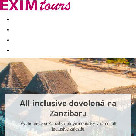
Akční nabídky
Last minute
First minute - Exotika a zim
All inclusive dovolená
na
Zanzibaru
Vychutnejte si Zanzibar plnými doušky v rámci all
inclusive zájezdu