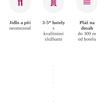
Jídlo a pit
í
3-5* hotely
Pláž na
neomezeně
s
dosah
kvalitními
do 300 m
službami
od hotelu