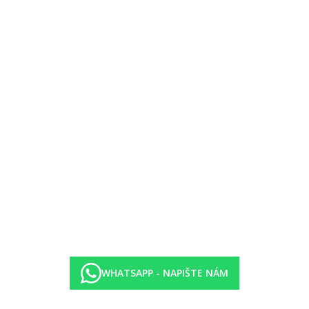
nější
jší
období)
WHATSAPP - NAPIŠTE NÁM