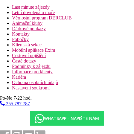
Jednolůžkový pokoj
Last minute zájezdy
Dvoulůžkový pokoj, Superior, Výhled zahrada:
Letní dovolená u moře
prostornější, max. 2+1
Věrnostní program DERCLUB
Dvoulůžkový pokoj, Superior, Výhled bazén
:
Animační kluby
prostornější, max. 2+1
Dárkové poukazy
Dvoulůžkový pokoj, Superior, Výhled moře
:
Kontakty
prostornější, max. 2+1
Pobočky
Dvoulůžkový pokoj, Deluxe, Výhled zahrada:
Klientská sekce
prostornější, max. 2+0
Mobilní aplikace Exim
Dvoulůžkový pokoj, Deluxe, Výhled bazén
:
Cestovní pojištění
prostornější, max. 2+0
Časté dotazy
Dvoulůžkový pokoj, Deluxe, Boční výhled moře
:
Podmínky k zájezdu
prostornější, max. 2+0
Informace pro klienty
Rodinný pokoj, 2 ložnice, Deluxe, Výhled zahrada:
Kariéra
ložnice oddělená posuvnými dveřmi, 2x sofa
Ochrana osobních údajů
Rodinný pokoj, 2 ložnice, Deluxe, Výhled bazén:
Nastavení soukromí
ložnice oddělená posuvnými dveřmi, 2x sofa
Rodinný pokoj, 2 ložnice, Deluxe, Boční výhled moře:
Po-Ne 7-22 hod.
ložnice oddělená posuvnými dveřmi, 2x sofa
255 787 787
Popis hotelu
vstupní hala s recepcí
WHATSAPP - NAPIŠTE NÁM
hlavní restaurace
restaurace á la carte (orientální, asijská, italská)- zdarma,
rezervace nutná