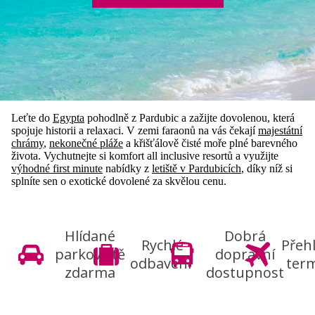
Leťte do
Egypta
pohodlně z Pardubic a zažijte dovolenou, která
spojuje historii a relaxaci. V zemi faraonů na vás čekají
majestátní
chrámy
,
nekonečné pláže
a křišťálově čisté moře plné barevného
života. Vychutnejte si komfort all inclusive resortů a využijte
výhodné first minute
nabídky z
letiště v Pardubicích
, díky níž si
splníte sen o exotické dovolené za skvělou cenu.
Hlídané
Dobrá
Rychlé
Přeh
parkoviště
dopravní
odbavení
term
zdarma
dostupnost