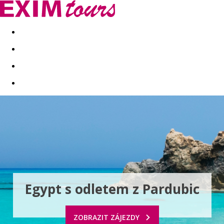
Akční nabídky
Last minute
First minute - Exotika a zim
Egypt s odletem z Pardubic
ZOBRAZIT ZÁJEZDY