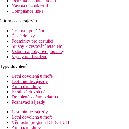
Ochrana osobních údajů
Nastavení soukromí
Compliance linka
Informace k zájezdu
Cestovní pojištění
Časté dotazy
Podmínky pro cestující
Služby k cestování letadlem
Vstupní a pobytové poplatky
Výlety na dovolené
Typy dovolené
Letní dovolená u moře
Last minute zájezdy
Animační kluby
Exotická dovolená
Dovolená s dětmi zdarma
Poznávací zájezdy
Last minute zájezdy
Letní dovolená u moře
Věrnostní program DERCLUB
Animační kluby