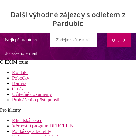
Další výhodné zájezdy s odletem z
Pardubic
Nejlepší nabídky
ODEBÍRAT
do vašeho e-mailu
O EXIM tours
Kontakt
Pobočky
Kariéra
O nás
Užitečné dokumenty
Prohlášení o přístupnosti
Pro klienty
Klientská sekce
Věrnostní program DERCLUB
Poukázky a benefity