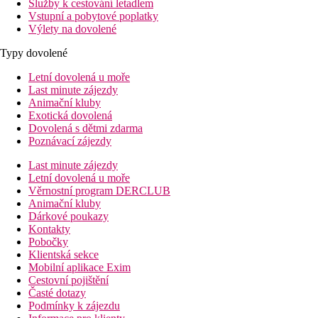
Služby k cestování letadlem
Vstupní a pobytové poplatky
Výlety na dovolené
Typy dovolené
Letní dovolená u moře
Last minute zájezdy
Animační kluby
Exotická dovolená
Dovolená s dětmi zdarma
Poznávací zájezdy
Last minute zájezdy
Letní dovolená u moře
Věrnostní program DERCLUB
Animační kluby
Dárkové poukazy
Kontakty
Pobočky
Klientská sekce
Mobilní aplikace Exim
Cestovní pojištění
Časté dotazy
Podmínky k zájezdu