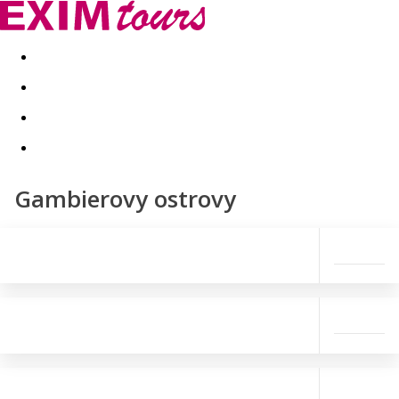
Akční nabídky
Last minute
First minute - Exotika a zim
Gambierovy ostrovy