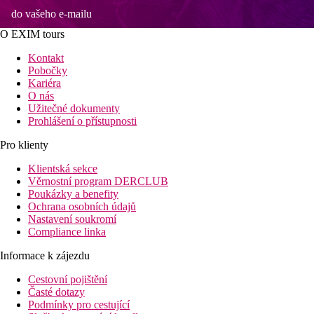
do vašeho e-mailu
O EXIM tours
Kontakt
Pobočky
Kariéra
O nás
Užitečné dokumenty
Prohlášení o přístupnosti
Pro klienty
Klientská sekce
Věrnostní program DERCLUB
Poukázky a benefity
Ochrana osobních údajů
Nastavení soukromí
Compliance linka
Informace k zájezdu
Cestovní pojištění
Časté dotazy
Podmínky pro cestující