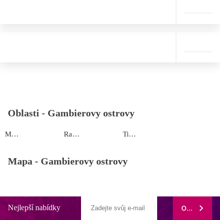
Oblasti -
Gambierovy ostrovy
Manihi
Rangiroa
Tikehau
Mapa -
Gambierovy ostrovy
Nejlepší nabídky
ODEBÍRAT