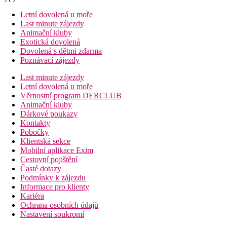
Letní dovolená u moře
Last minute zájezdy
Animační kluby
Exotická dovolená
Dovolená s dětmi zdarma
Poznávací zájezdy
Last minute zájezdy
Letní dovolená u moře
Věrnostní program DERCLUB
Animační kluby
Dárkové poukazy
Kontakty
Pobočky
Klientská sekce
Mobilní aplikace Exim
Cestovní pojištění
Časté dotazy
Podmínky k zájezdu
Informace pro klienty
Kariéra
Ochrana osobních údajů
Nastavení soukromí