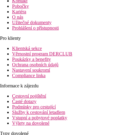
Kontakt
Pobočky
Kariéra
O nás
Užitečné dokumenty
Prohlášení o přístupnosti
Pro klienty
Klientská sekce
Věrnostní program DERCLUB
Poukázky a benefity
Ochrana osobních údajů
Nastavení soukromí
Compliance linka
Informace k zájezdu
Cestovní pojištění
Časté dotazy
Podmínky pro cestující
Služby k cestování letadlem
Vstupní a pobytové poplatky
Výlety na dovolené
Typy dovolené