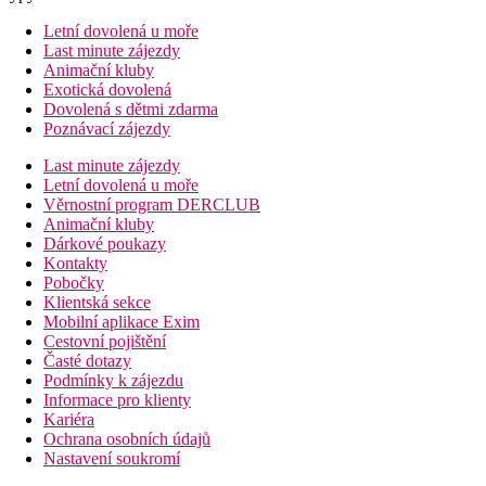
Letní dovolená u moře
Last minute zájezdy
Animační kluby
Exotická dovolená
Dovolená s dětmi zdarma
Poznávací zájezdy
Last minute zájezdy
Letní dovolená u moře
Věrnostní program DERCLUB
Animační kluby
Dárkové poukazy
Kontakty
Pobočky
Klientská sekce
Mobilní aplikace Exim
Cestovní pojištění
Časté dotazy
Podmínky k zájezdu
Informace pro klienty
Kariéra
Ochrana osobních údajů
Nastavení soukromí