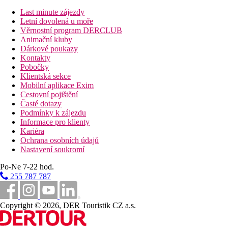
Deluxe Pokoj (Výhled Na Bazén):
Útulné, moderní a pohodlné pokoje (velikost: cca 32 - 35 m²) j
Last minute zájezdy
sejfem (zdarma) a TV s plochou obrazovkou a také individuálně 
Letní dovolená u moře
Věrnostní program DERCLUB
Vzdálenosti
Animační kluby
Dárkové poukazy
Kontakty
12 km
Pobočky
Vzdálenost od nejbližšího letiště
Klientská sekce
Mobilní aplikace Exim
10 km
Cestovní pojištění
Nákupy
Časté dotazy
Podmínky k zájezdu
3 km
Informace pro klienty
Vzdálenost k pláži
Kariéra
Ochrana osobních údajů
3 km
Nastavení soukromí
Restaurace
Po-Ne 7-22 hod.
3 km
255 787 787
Bary/hospůdky
Pláž
Copyright © 2026, DER Touristik CZ a.s.
Druh pláže