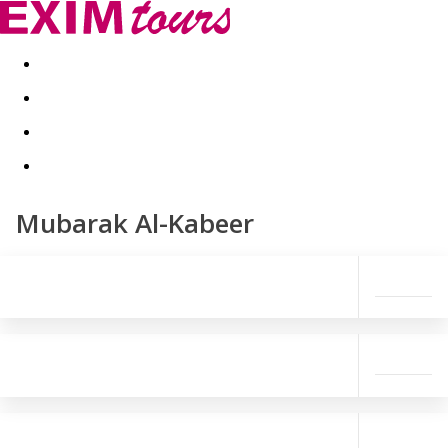
Akční nabídky
Last minute
First minute - Exotika a zim
Mubarak Al-Kabeer