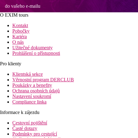
do vašeho e-mailu
O EXIM tours
Kontakt
Pobočky
Kariéra
O nás
Užitečné dokumenty
Prohlášení o přístupnosti
Pro klienty
Klientská sekce
Věrnostní program DERCLUB
Poukázky a benefity
Ochrana osobních údajů
Nastavení soukromí
Compliance linka
Informace k zájezdu
Cestovní pojištění
Časté dotazy
Podmínky pro cestující