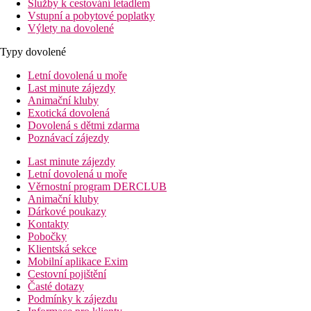
Služby k cestování letadlem
Vstupní a pobytové poplatky
Výlety na dovolené
Typy dovolené
Letní dovolená u moře
Last minute zájezdy
Animační kluby
Exotická dovolená
Dovolená s dětmi zdarma
Poznávací zájezdy
Last minute zájezdy
Letní dovolená u moře
Věrnostní program DERCLUB
Animační kluby
Dárkové poukazy
Kontakty
Pobočky
Klientská sekce
Mobilní aplikace Exim
Cestovní pojištění
Časté dotazy
Podmínky k zájezdu