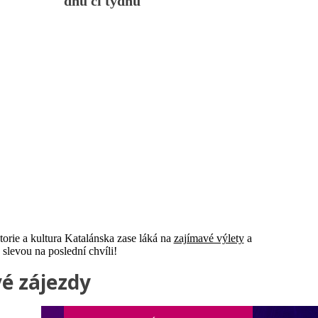
dnů či týdnů
torie a kultura Katalánska zase láká na
zajímavé výlety
a
slevou na poslední chvíli!
vé zájezdy