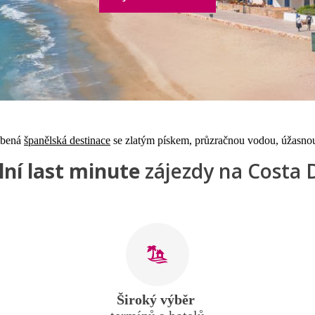
íbená
španělská destinace
se zlatým pískem, průzračnou vodou, úžasnou 
lní last minute
zájezdy na Costa
Široký výběr