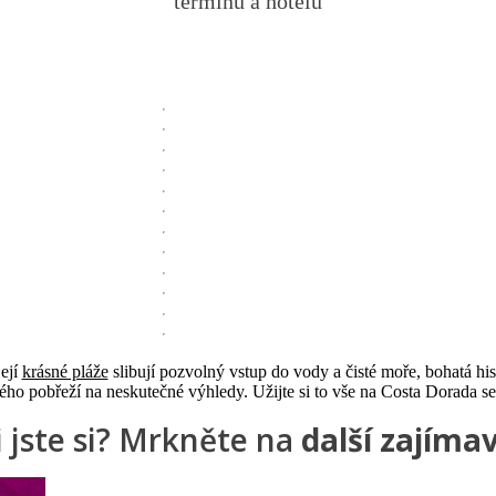
termínů a hotelů
její
krásné pláže
slibují pozvolný vstup do vody a čisté moře, bohatá his
ého pobřeží na neskutečné výhledy. Užijte si to vše na Costa Dorada se 
 jste si? Mrkněte na
další zajíma