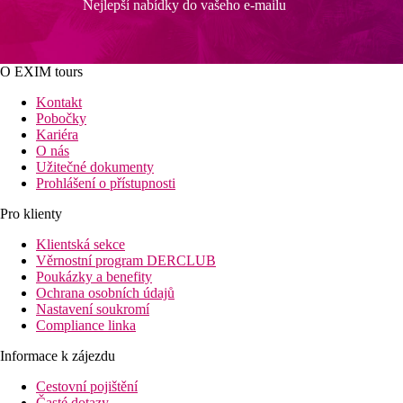
Nejlepší nabídky do vašeho e-mailu
O EXIM tours
Kontakt
Pobočky
Kariéra
O nás
Užitečné dokumenty
Prohlášení o přístupnosti
Pro klienty
Klientská sekce
Věrnostní program DERCLUB
Poukázky a benefity
Ochrana osobních údajů
Nastavení soukromí
Compliance linka
Informace k zájezdu
Cestovní pojištění
Časté dotazy