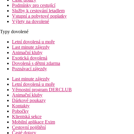
Podmínky pro cestující
Služby k cestování letadlem
Vstupní a pobytové poplatky
Výlety na dovolené
Typy dovolené
Letní dovolená u moře
Last minute zájezdy
Animační kluby
Exotická dovolená
Dovolená s dětmi zdarma
Poznávací zájezdy
Last minute zájezdy
Letní dovolená u moře
Věrnostní program DERCLUB
Animační kluby
Dárkové poukazy
Kontakty
Pobočky
Klientská sekce
Mobilní aplikace Exim
Cestovní pojištění
Časté dotazy