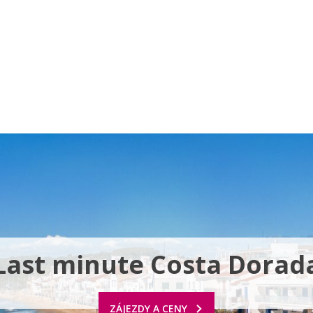
a u moře
Animační kluby
First minute – Léto 2027
Vě
Last minute Costa Dorad
ZÁJEZDY A CENY