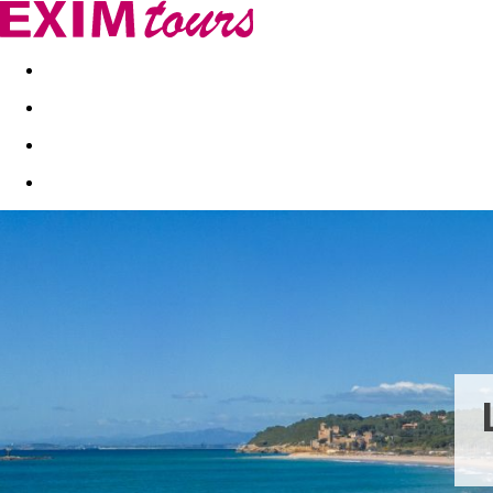
Akční nabídky
Last minute
First minute - Exotika a zim