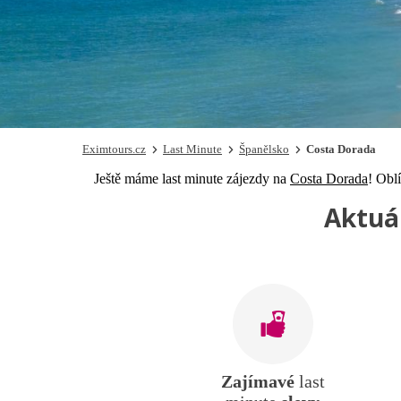
Eximtours.cz
Last Minute
Španělsko
Costa Dorada
Ještě máme last minute zájezdy na
Costa Dorada
! Obl
Aktuá
Zajímavé
last