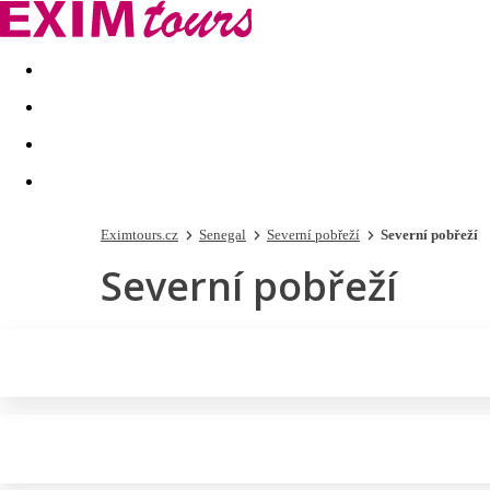
Akční nabídky
Last minute
First minute - Exotika a zim
Eximtours.cz
Senegal
Severní pobřeží
Severní pobřeží
Severní pobřeží