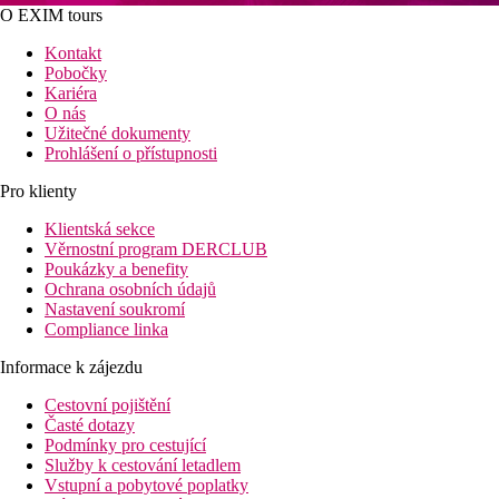
O EXIM tours
Kontakt
Pobočky
Kariéra
O nás
Užitečné dokumenty
Prohlášení o přístupnosti
Pro klienty
Klientská sekce
Věrnostní program DERCLUB
Poukázky a benefity
Ochrana osobních údajů
Nastavení soukromí
Compliance linka
Informace k zájezdu
Cestovní pojištění
Časté dotazy
Podmínky pro cestující
Služby k cestování letadlem
Vstupní a pobytové poplatky