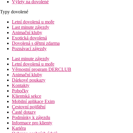
Výlety na dovolené
Typy dovolené
Letní dovolená u moře
Last minute zájezdy
Animační kluby
Exotická dovolená
Dovolená s dětmi zdarma
Poznávací zájezdy
Last minute zájezdy
Letní dovolená u moře
Věrnostní program DERCLUB
Animační kluby
Dárkové poukazy
Kontakty
Pobočky
Klientská sekce
Mobilní aplikace Exim
Cestovní pojištění
Časté dotazy
Podmínky k zájezdu
Informace pro klienty
Kariéra