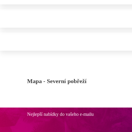
Mapa -
Severní pobřeží
Nejlepší nabídky do vašeho e-mailu