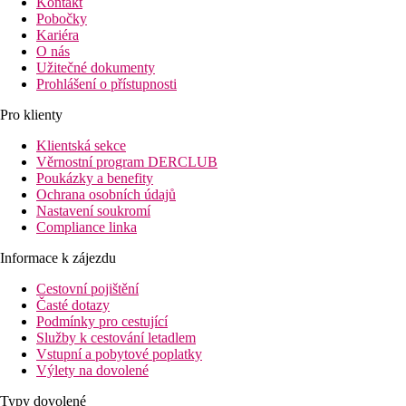
Kontakt
Pobočky
Kariéra
O nás
Užitečné dokumenty
Prohlášení o přístupnosti
Pro klienty
Klientská sekce
Věrnostní program DERCLUB
Poukázky a benefity
Ochrana osobních údajů
Nastavení soukromí
Compliance linka
Informace k zájezdu
Cestovní pojištění
Časté dotazy
Podmínky pro cestující
Služby k cestování letadlem
Vstupní a pobytové poplatky
Výlety na dovolené
Typy dovolené