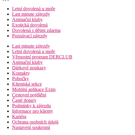
Letní dovolená u moře
Last minute zájezdy
Animační kluby
Exotická dovolená
Dovolená s dětmi zdarma
Poznávací zájezdy
Last minute zájezdy
Letní dovolená u moře
Věrnostní program DERCLUB
Animační kluby
Dárkové poukazy
Kontakty
Pobočky
Klientská sekce
Mobilní aplikace Exim
Cestovní pojištění
Časté dotazy
Podmínky k zájezdu
Informace pro klienty
Kariéra
Ochrana osobních údajů
Nastavení soukromí