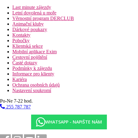
Last minute zájezdy
Letní dovolená u moře
Věrnostní program DERCLUB
Animační kluby
Dárkové poukazy
Kontakty
Pobočky
Klientská sekce
Mobilní aplikace Exim
Cestovní pojištění
Časté dotazy
Podmínky k zájezdu
Informace pro klienty
Kariéra
Ochrana osobních údajů
Nastavení soukromí
Po-Ne 7-22 hod.
255 787 787
WHATSAPP - NAPIŠTE NÁM