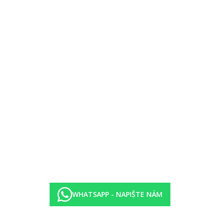
, kteří chtějí mít všechna jídla zajištěná v hotelu a maximálně si usnad
WHATSAPP - NAPIŠTE NÁM