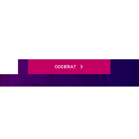
rnostní program DERCLUB
Pobočky
Časté dotazy
D
ODEBÍRAT
ké kultury a ctí jezdeckého ducha. Tento 5hvězdičkový hotel se nachází
 pro každého hosta. Mezinárodní letiště Dubaj je vzdáleno jen 18 km