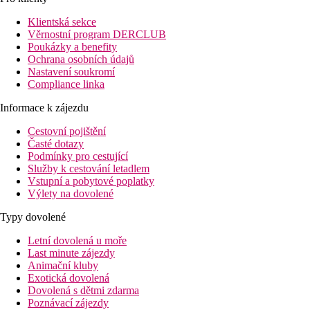
Popis hotelu
V resortu je vzdušná vstupní hala s recepcí, parkoviště, restaura
Klientská sekce
Věrnostní program DERCLUB
Popis pokojů
Poukázky a benefity
Resort se může pochlubit prostornými apartmány a útulnými vil
Ochrana osobních údajů
zamilujete na každém rohu.
Nastavení soukromí
Compliance linka
Pokoj Deluxe
Tento nádherný pokoj se nachází c nejvyšším patře hlavní budo
Informace k zájezdu
sprchou.
Cestovní pojištění
Časté dotazy
Apartmá s výhledem na pólo a terasou
Podmínky pro cestující
Tento moderní, otevřený a vzdušný pokoj umístěný v přízemí s p
Služby k cestování letadlem
Vstupní a pobytové poplatky
Vila se soukromým bazénem
Výlety na dovolené
Užijte si skutečný ráj ve Spojených emirátech. Vila má jednu lo
Typy dovolené
Sport a zábava
Letní dovolená u moře
Součástí hotelu je wellness centrum, kde si můžete odpočinout a 
Last minute zájezdy
Animační kluby
Stravování
Exotická dovolená
Melis Desert Palm Meliá Collection nabízí vynikající stravovací
Dovolená s dětmi zdarma
nejlépe vyhovují jejich potřebám a preferencím. Mohou zvolit pouze
Poznávací zájezdy
možnosti je polopenze, která zahrnuje snídani a večeři. Tato vari