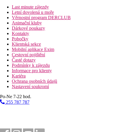
plné penze, která zahrnuje snídani, oběd a večeři, a je určena těm
Last minute zájezdy
Letní dovolená u moře
Vzdálenosti
Věrnostní program DERCLUB
Animační kluby
20 km
Dárkové poukazy
Turistické centrum
Kontakty
Pobočky
18 km
Klientská sekce
Vzdálenost od nejbližšího letiště
Mobilní aplikace Exim
Cestovní pojištění
Bazény
Časté dotazy
Podmínky k zájezdu
Informace pro klienty
Lehátka u bazénu
Kariéra
Slunečníky u bazénu
Ochrana osobních údajů
Nastavení soukromí
Fotogalerie
Po-Ne 7-22 hod.
255 787 787