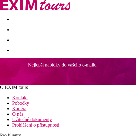
Akční nabídky
Last minute
First minute - Exotika a zim
Nejlepší nabídky do vašeho e-mailu
Melia Desert Palm member of Melia Collec
Exkluzivní butikový hotel
Letiště vzdáleno jen 18 km
O EXIM tours
Přímo u hřiště póla
Wellness a spa
Kontakt
Možnost ubytování ve vile se soukromým bazénem
Pobočky
Kariéra
Poloha
O nás
Tento exkluzivní butikový resort se nachází na 64hektarovém poz
Užitečné dokumenty
pouhých 20 km od centra Dubaje a nabízí výjimečné vybavení, os
Prohlášení o přístupnosti
od hotelu.
Pro klienty