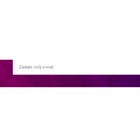
a u moře
Animační kluby
First minute – Léto 2027
Vě
tion
emku póla a svěží zeleni a ztělesňuje spojení latinskoamerické a arabs
obitý design a tým, který se věnuje poskytování individuálního pobytu