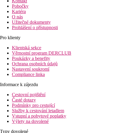
Kontakt
Pobočky
Kariéra
O nás
Užitečné dokumenty
Prohlášení o přístupnosti
Pro klienty
Klientská sekce
Věrnostní program DERCLUB
Poukázky a benefity
Ochrana osobních údajů
Nastavení soukromí
Compliance linka
Informace k zájezdu
Cestovní pojištění
Časté dotazy
Podmínky pro cestující
Služby k cestování letadlem
Vstupní a pobytové poplatky
Výlety na dovolené
Typy dovolené