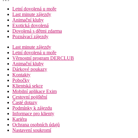
Letní dovolená u moře
Last minute zájezdy
Animační kluby
Exotická dovolená
Dovolená s dětmi zdarma
Poznávací zájezdy
Last minute zájezdy
Letní dovolená u moře
Věrnostní program DERCLUB
Animační kluby
Dárkové poukazy
Kontakty
Pobočky
Klientská sekce
Mobilní aplikace Exim
Cestovní pojištění
Časté dotazy
Podmínky k zájezdu
Informace pro klienty
Kariéra
Ochrana osobních údajů
Nastavení soukromí