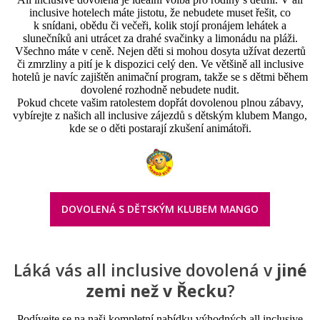
inclusive hotelech máte jistotu, že nebudete muset řešit, co
k snídani, obědu či večeři, kolik stojí pronájem lehátek a
slunečníků ani utrácet za drahé svačinky a limonádu na pláži.
Všechno máte v ceně. Nejen děti si mohou dosyta užívat dezertů
či zmrzliny a pití je k dispozici celý den. Ve většině all inclusive
hotelů je navíc zajištěn animační program, takže se s dětmi během
dovolené rozhodně nebudete nudit.
Pokud chcete vašim ratolestem dopřát dovolenou plnou zábavy,
vybírejte z našich all inclusive zájezdů s dětským klubem Mango,
kde se o děti postarají zkušení animátoři.
DOVOLENÁ S DĚTSKÝM KLUBEM MANGO
Láká vás all inclusive dovolená v
jiné
zemi než v Řecku
?
Podívejte se na naši kompletní nabídku výhodných all inclusive