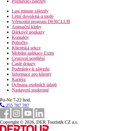
Poznávací zájezdy
Last minute zájezdy
Letní dovolená u moře
Věrnostní program DERCLUB
Animační kluby
Dárkové poukazy
Kontakty
Pobočky
Klientská sekce
Mobilní aplikace Exim
Cestovní pojištění
Časté dotazy
Podmínky k zájezdu
Informace pro klienty
Kariéra
Ochrana osobních údajů
Nastavení soukromí
Po-Ne 7-22 hod.
255 787 787
Copyright © 2026, DER Touristik CZ a.s.