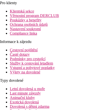
Pro klienty
Klientská sekce
Věrnostní program DERCLUB
Poukázky a benefity
Ochrana osobních údajů
Nastavení soukromí
Compliance linka
Informace k zájezdu
Cestovní pojištění
Časté dotazy
Podmínky pro cestující
Služby k cestování letadlem
Vstupní a pobytové poplatky
Výlety na dovolené
Typy dovolené
Letní dovolená u moře
Last minute zájezdy
Animační kluby
Exotická dovolená
Dovolená s dětmi zdarma