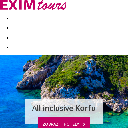
Akční nabídky
Last minute
First minute - Exotika a zim
All inclusive
Korfu
ZOBRAZIT HOTELY