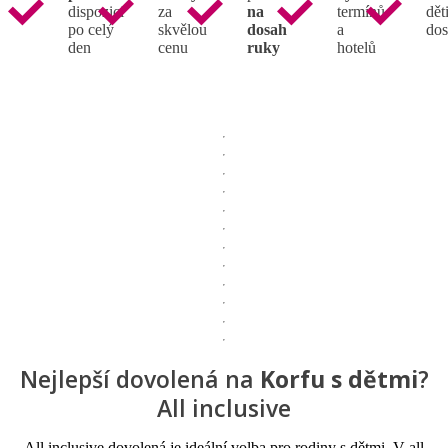
dispozici
za
na
termínů
děti
po celý
skvělou
dosah
a
dos
den
cenu
ruky
hotelů
Nejlepší dovolená na
Korfu s dětmi
?
All inclusive
All inclusive dovolená je ideální volba pro rodiny s dětmi. V all