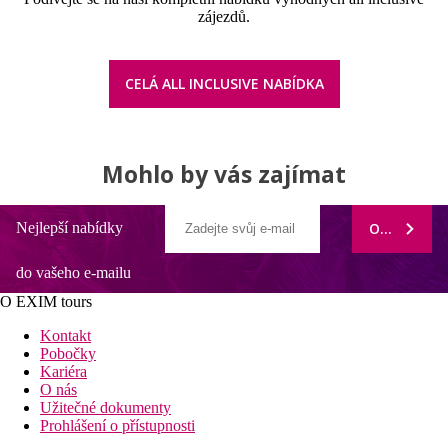
zájezdů.
CELÁ ALL INCLUSIVE NABÍDKA
Mohlo by vás zajímat
Nejlepší nabídky
ODEBÍRAT
do vašeho e-mailu
O EXIM tours
Kontakt
Pobočky
Kariéra
O nás
Užitečné dokumenty
Prohlášení o přístupnosti