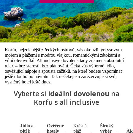
Korfu
, nejzelenější z
řeckých
ostrovů, vás okouzlí tyrkysovým
mořem a
plážemi s modrou vlajkou
, romantickými zátokami a
vůní olivovníků. All inclusive dovolená tady znamená absolutní
relax – bez starostí, bez plánování. Čeká vás
výborné jídlo
,
osvěžující nápoje a spousta
zážitků
, na které budete vzpomínat
ještě dlouho po návratu. Tak nečekejte a zarezervujte si svůj
vysněný hotel ještě dnes.
Vyberte si
ideální dovolenou
na
Korfu s all inclusive
Jídlo a
Ověřené
Krásná
Široký
pití
k
hotely
pláž
výběr
Ak