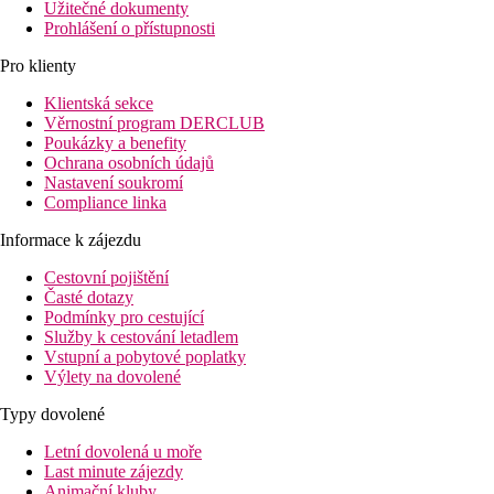
Užitečné dokumenty
Prohlášení o přístupnosti
Pro klienty
Klientská sekce
Věrnostní program DERCLUB
Poukázky a benefity
Ochrana osobních údajů
Nastavení soukromí
Compliance linka
Informace k zájezdu
Cestovní pojištění
Časté dotazy
Podmínky pro cestující
Služby k cestování letadlem
Vstupní a pobytové poplatky
Výlety na dovolené
Typy dovolené
Letní dovolená u moře
Last minute zájezdy
Animační kluby