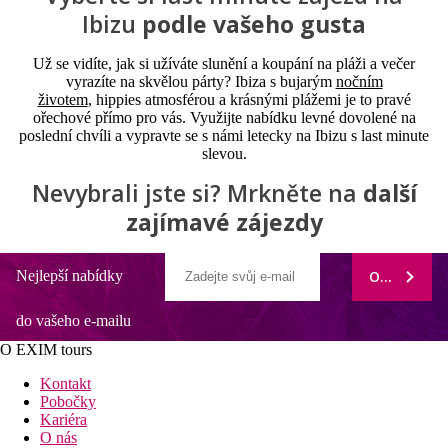
Ibizu
podle vašeho gusta
Už se vidíte, jak si užíváte slunění a koupání na pláži a večer
vyrazíte na skvělou párty? Ibiza s ​bujarým
nočním
životem
, hippies atmosférou a krásnými plážemi je to pravé
ořechové přímo pro vás. Využijte nabídku levné dovolené na
poslední chvíli a vypravte se s námi letecky na Ibizu s last minute
slevou.
Nevybrali jste si? Mrkněte na
další
zajímavé zájezdy
Nejlepší nabídky
ODEBÍRAT
do vašeho e-mailu
O EXIM tours
Kontakt
Pobočky
Kariéra
O nás