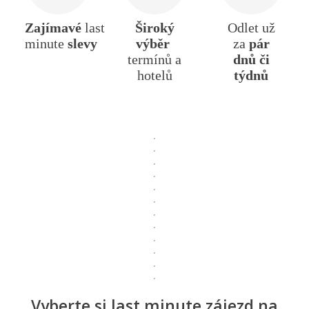
Zajímavé
last
Široký
Odlet už
minute
slevy
výběr
za
pár
termínů a
dnů či
hotelů
týdnů
Vyberte si last minute zájezd na