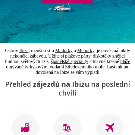
Ostrov
Ibiza
,
menší sestra
Mallorky
a
Menorky
, je pověstná nikdy
nekončící zábavou. Užijte si plážové párty, diskotéky znějící
hudbou světových DJs,
španělské speciality
a hlavně krásné
pláže
omývané tyrkysovými vodami Středozemního moře. Last minute
dovolená na Ibize se vám vyplatí!
Přehled
zájezdů na Ibizu
na poslední
chvíli