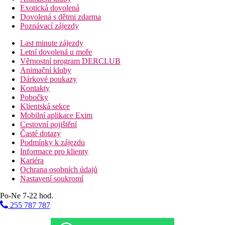
Exotická dovolená
Dovolená s dětmi zdarma
Poznávací zájezdy
Last minute zájezdy
Letní dovolená u moře
Věrnostní program DERCLUB
Animační kluby
Dárkové poukazy
Kontakty
Pobočky
Klientská sekce
Mobilní aplikace Exim
Cestovní pojištění
Časté dotazy
Podmínky k zájezdu
Informace pro klienty
Kariéra
Ochrana osobních údajů
Nastavení soukromí
Po-Ne 7-22 hod.
255 787 787