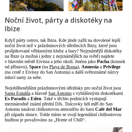
Noční život, párty a diskotéky na
Ibize
Když párty ostrov, tak Ibiza. Kde jinde zažít na dovolené lepší
noční život než v prázdninových střediscích Ibizy, které jsou
prošpikované věhlasnými kluby a bary? Nejznámější diskotéky
na Ibize (a možná i jedny z nejznámějších na světě) najdete
v hlavním městě Eivissa a jeho okolí. Jména jako
Pacha
(kousek
od přístavu),
Space
(na
Playa de Bossa
),
Amnesia
a
Privilege
(na cestě z Eivissy do San Antonia) a další světoznámé názvy
mluví samy za sebe.
Nejoblíbenějšími prázdninovými středisky pro noční život jsou
Santa Eulalila
a hlavně
San Antonio
s vyhlášenými diskotékami
Es Paradis
a
Eden
. Také v těchto podnicích vystupují
mezinárodně známí přední DJs. Tisícovky lidí míří do San
Antonia nasávat chilloutovou atmosféru do baru
Café del Mar
při západu slunce. Tohle místo se svojí legendární chilloutovou
hudbou je považováno za „Home of Chill“.