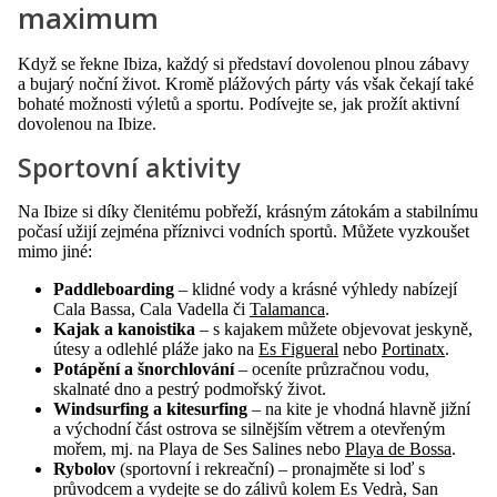
maximum
Když se řekne Ibiza, každý si představí dovolenou plnou zábavy
a bujarý noční život. Kromě plážových párty vás však čekají také
bohaté možnosti výletů a sportu. Podívejte se, jak prožít aktivní
dovolenou na Ibize.
Sportovní aktivity
Na Ibize si díky členitému pobřeží, krásným zátokám a stabilnímu
počasí užijí zejména příznivci vodních sportů. Můžete vyzkoušet
mimo jiné:
Paddleboarding
– klidné vody a krásné výhledy nabízejí
Cala Bassa, Cala Vadella či
Talamanca
.
Kajak a kanoistika
– s kajakem můžete objevovat jeskyně,
útesy a odlehlé pláže jako na
Es Figueral
nebo
Portinatx
.
Potápění a šnorchlování
– oceníte průzračnou vodu,
skalnaté dno a pestrý podmořský život.
Windsurfing a kitesurfing
– na kite je vhodná hlavně jižní
a východní část ostrova se silnějším větrem a otevřeným
mořem, mj. na Playa de Ses Salines nebo
Playa de Bossa
.
Rybolov
(sportovní i rekreační) – pronajměte si loď s
průvodcem a vydejte se do zálivů kolem Es Vedrà, San