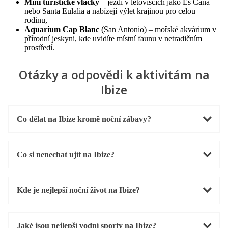
Mini turistické vláčky
– jezdí v letoviscích jako Es Cana
nebo Santa Eulalia a nabízejí výlet krajinou pro celou
rodinu,
Aquarium Cap Blanc
(
San Antonio
) – mořské akvárium v
přírodní jeskyni, kde uvidíte místní faunu v netradičním
prostředí.
Otázky a odpovědi k aktivitám na
Ibize
Co dělat na Ibize kromě noční zábavy?
Co si nenechat ujít na Ibize?
Kde je nejlepší noční život na Ibize?
Jaké jsou nejlepší vodní sporty na Ibize?