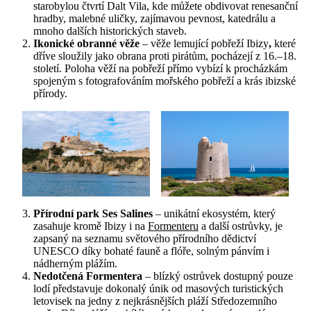
starobylou čtvrtí Dalt Vila, kde můžete obdivovat renesanční
hradby, malebné uličky, zajímavou pevnost, katedrálu a
mnoho dalších historických staveb.
Ikonické obranné věže
– věže lemující pobřeží Ibizy
,
které
dříve sloužily jako obrana proti pirátům, pocházejí z 16.–18.
století. Poloha věží na pobřeží přímo vybízí k procházkám
spojeným s fotografováním mořského pobřeží a krás ibizské
přírody.
Přírodní park Ses Salines
– unikátní ekosystém, který
zasahuje kromě Ibizy i na
Formenteru
a další ostrůvky, je
zapsaný na seznamu světového přírodního dědictví
UNESCO díky bohaté fauně a flóře, solným pánvím i
nádherným plážím.
Nedotčená Formentera
– blízký ostrůvek dostupný pouze
lodí představuje dokonalý únik od masových turistických
letovisek na jedny z nejkrásnějších pláží Středozemního