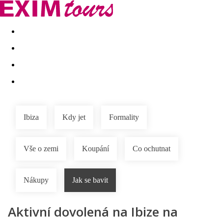
Akční nabídky
Last minute
First minute - Exotika a zim
Ibiza
Kdy jet
Formality
Vše o zemi
Koupání
Co ochutnat
Nákupy
Jak se bavit
Aktivní dovolená na Ibize na