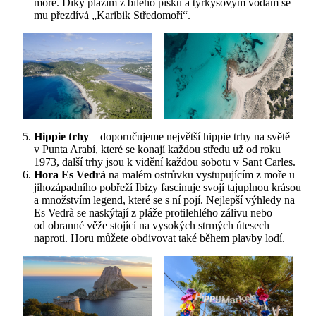
moře. Díky plážím z bílého písku a tyrkysovým vodám se
mu přezdívá „Karibik Středomoří“.
Hippie trhy
– doporučujeme největší hippie trhy na světě
v Punta Arabí, které se konají každou středu už od roku
1973, další trhy jsou k vidění každou sobotu v Sant Carles.
Hora Es Vedrà
na malém ostrůvku vystupujícím z moře u
jihozápadního pobřeží Ibizy fascinuje svojí tajuplnou krásou
a množstvím legend, které se s ní pojí. Nejlepší výhledy na
Es Vedrà se naskýtají z pláže protilehlého zálivu nebo
od obranné věže stojící na vysokých strmých útesech
naproti. Horu můžete obdivovat také během plavby lodí.