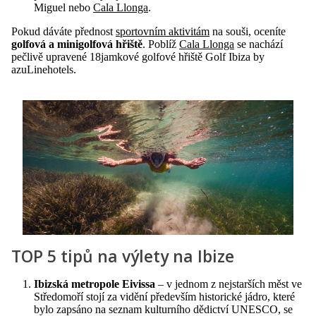
Miguel nebo
Cala Llonga
.
Pokud dáváte přednost
sportovním aktivitám
na souši, oceníte
golfová a minigolfová hřiště
. Poblíž
Cala Llonga
se nachází
pečlivě upravené 18jamkové golfové hřiště Golf Ibiza by
azuLinehotels.
TOP 5 tipů na výlety na Ibize
Ibizská metropole Eivissa
– v jednom z nejstarších měst ve
Středomoří stojí za vidění především historické jádro, které
bylo zapsáno na seznam kulturního dědictví UNESCO, se