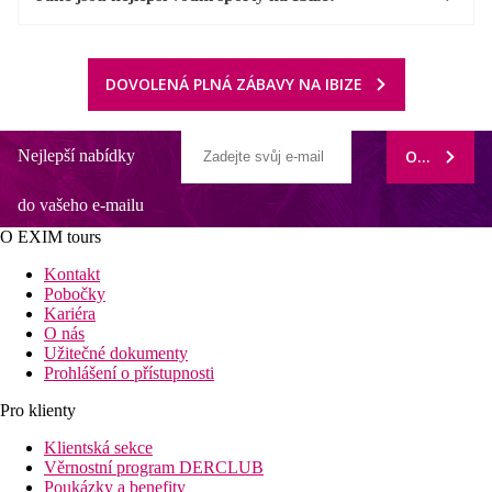
DOVOLENÁ PLNÁ ZÁBAVY NA IBIZE
Nejlepší nabídky
ODEBÍRAT
do vašeho e-mailu
O EXIM tours
Kontakt
Pobočky
Kariéra
O nás
Užitečné dokumenty
Prohlášení o přístupnosti
Pro klienty
Klientská sekce
Věrnostní program DERCLUB
Poukázky a benefity