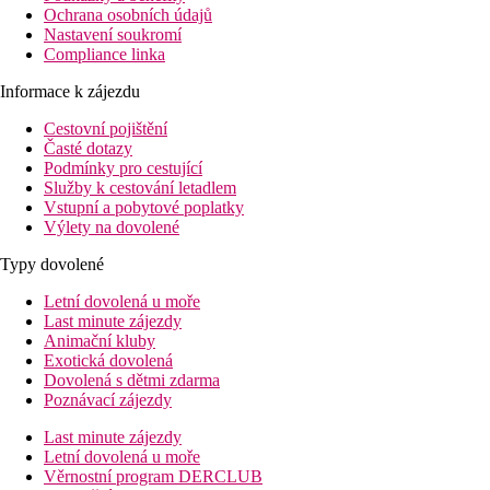
Ochrana osobních údajů
Nastavení soukromí
Compliance linka
Informace k zájezdu
Cestovní pojištění
Časté dotazy
Podmínky pro cestující
Služby k cestování letadlem
Vstupní a pobytové poplatky
Výlety na dovolené
Typy dovolené
Letní dovolená u moře
Last minute zájezdy
Animační kluby
Exotická dovolená
Dovolená s dětmi zdarma
Poznávací zájezdy
Last minute zájezdy
Letní dovolená u moře
Věrnostní program DERCLUB