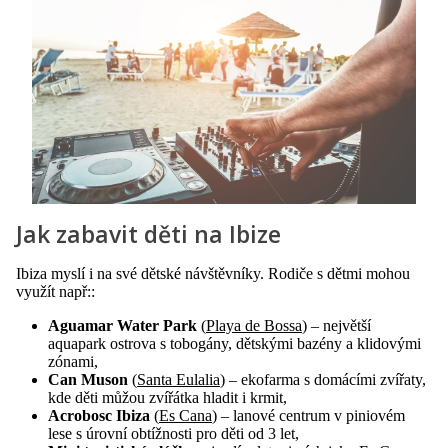
Jak zabavit děti na Ibize
Ibiza myslí i na své dětské návštěvníky. Rodiče s dětmi mohou
využít např::
Aguamar Water Park
(
Playa de Bossa
) – největší
aquapark ostrova s tobogány, dětskými bazény a klidovými
zónami,
Can Muson
(
Santa Eulalia
) – ekofarma s domácími zvířaty,
kde děti můžou zvířátka hladit i krmit,
Acrobosc Ibiza
(
Es Cana
) – lanové centrum v piniovém
lese s úrovní obtížnosti pro děti od 3 let,