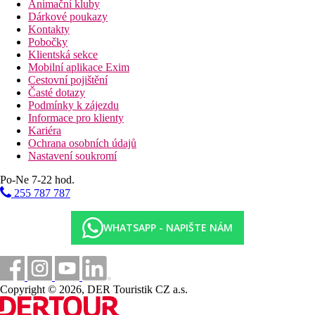
Animační kluby
Dárkové poukazy
Kontakty
Pobočky
Klientská sekce
Mobilní aplikace Exim
Cestovní pojištění
Časté dotazy
Podmínky k zájezdu
Informace pro klienty
Kariéra
Ochrana osobních údajů
Nastavení soukromí
Po-Ne 7-22 hod.
255 787 787
WHATSAPP - NAPIŠTE NÁM
Copyright © 2026, DER Touristik CZ a.s.