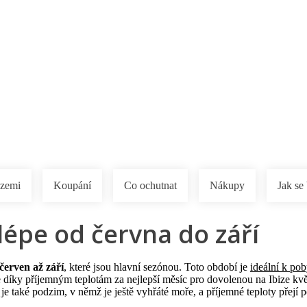
a u moře
Animační kluby
First minute – Léto 2027
Vě
 zemi
Koupání
Co ochutnat
Nákupy
Jak se 
jlépe od června do září
červen až září
, které jsou hlavní sezónou. Toto období je
ideální k pob
díky příjemným teplotám za nejlepší měsíc pro dovolenou na Ibize květe
e také podzim, v němž je ještě vyhřáté moře, a příjemné teploty přejí 