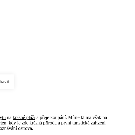
rnostní program DERCLUB
Pobočky
Časté dotazy
D
bavit
ytu
na
krásné pláži
a přeje koupání. Mírné klima však na
n, kdy je zde krásná příroda a první turistická zařízení
poznávání ostrova.