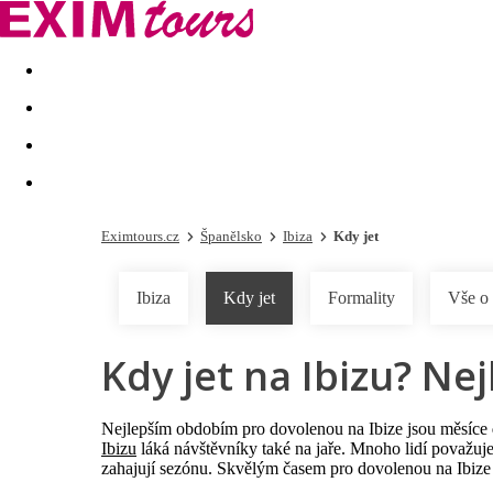
Akční nabídky
Last minute
First minute - Exotika a zim
Eximtours.cz
Španělsko
Ibiza
Kdy jet
Ibiza
Kdy jet
Formality
Vše o
Kdy jet na Ibizu? Ne
Nejlepším obdobím pro dovolenou na Ibize jsou měsíce
Ibizu
láká návštěvníky také na jaře. Mnoho lidí považuje 
zahajují sezónu. Skvělým časem pro dovolenou na Ibize j