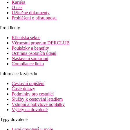
Kariéra
O nás
Užitečné dokumenty
Prohlášení o přístupnosti
Pro klienty
Klientská sekce
Věrnostní program DERCLUB
Poukázky a benefity
Ochrana osobních údajů
Nastavení soukromí
Compliance linka
Informace k zájezdu
Cestovní pojištění
Časté dotazy
Podmínky pro cestující
Služby k cestování letadlem
Vstupní a pobytové poplatky
Výlety na dovolené
Typy dovolené
Letní dovolená u moře