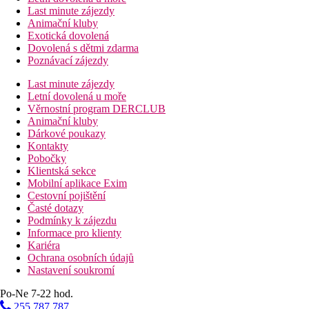
Last minute zájezdy
Animační kluby
Exotická dovolená
Dovolená s dětmi zdarma
Poznávací zájezdy
Last minute zájezdy
Letní dovolená u moře
Věrnostní program DERCLUB
Animační kluby
Dárkové poukazy
Kontakty
Pobočky
Klientská sekce
Mobilní aplikace Exim
Cestovní pojištění
Časté dotazy
Podmínky k zájezdu
Informace pro klienty
Kariéra
Ochrana osobních údajů
Nastavení soukromí
Po-Ne 7-22 hod.
255 787 787