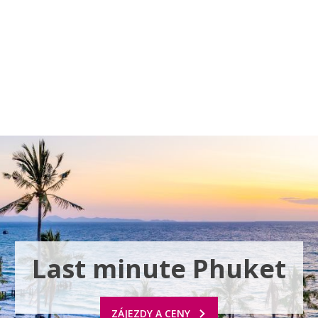
a u moře
Animační kluby
First minute – Léto 2027
Vě
Last minute Phuket
ZÁJEZDY A CENY