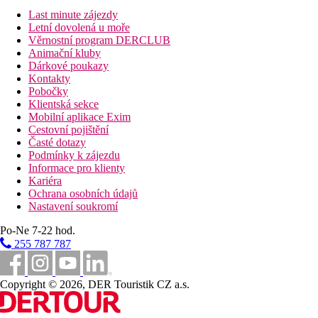
Last minute zájezdy
Letní dovolená u moře
Věrnostní program DERCLUB
Animační kluby
Dárkové poukazy
Kontakty
Pobočky
Klientská sekce
Mobilní aplikace Exim
Cestovní pojištění
Časté dotazy
Podmínky k zájezdu
Informace pro klienty
Kariéra
Ochrana osobních údajů
Nastavení soukromí
Po-Ne 7-22 hod.
255 787 787
Copyright © 2026, DER Touristik CZ a.s.