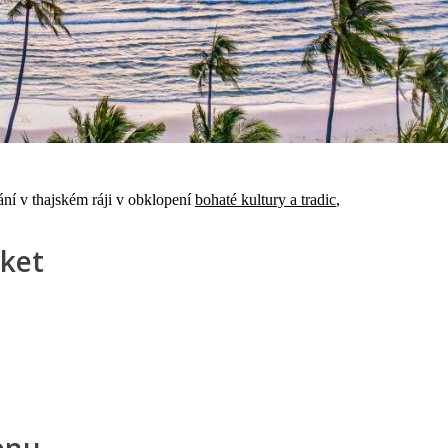
ání v thajském ráji v obklopení
bohaté kultury a tradic
,
ket
enu