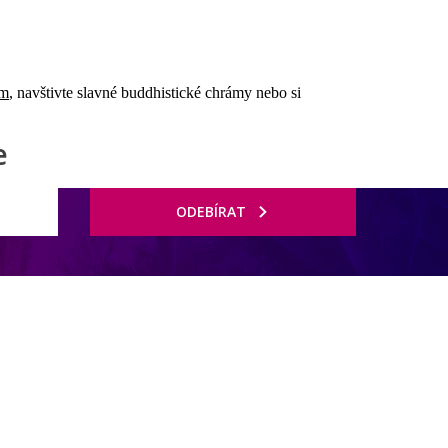
ím
, navštivte slavné buddhistické chrámy nebo si
e
ODEBÍRAT