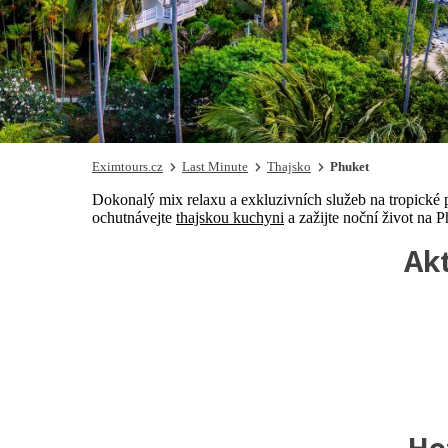
Eximtours.cz
Last Minute
Thajsko
Phuket
Dokonalý mix relaxu a exkluzivních služeb na tropické p
ochutnávejte
thajskou kuchyni
a zažijte noční život na P
Akt
Ho