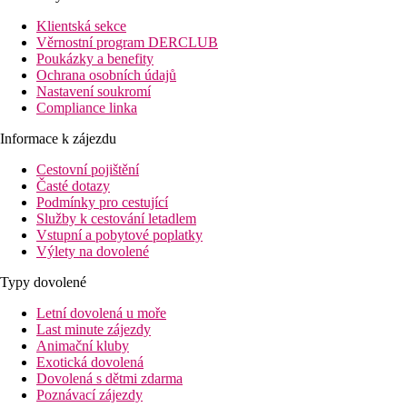
Klientská sekce
Věrnostní program DERCLUB
Poukázky a benefity
Ochrana osobních údajů
Nastavení soukromí
Compliance linka
Informace k zájezdu
Cestovní pojištění
Časté dotazy
Podmínky pro cestující
Služby k cestování letadlem
Vstupní a pobytové poplatky
Výlety na dovolené
Typy dovolené
Letní dovolená u moře
Last minute zájezdy
Animační kluby
Exotická dovolená
Dovolená s dětmi zdarma
Poznávací zájezdy