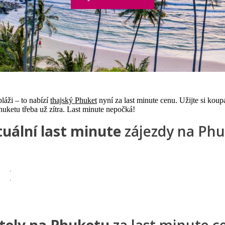
láži – to nabízí
thajský Phuket
nyní za last minute cenu. Užijte si koup
huketu třeba už zítra. Last minute nepočká!
uální last minute
zájezdy na Phu
tely na Phuketu
za last minute c