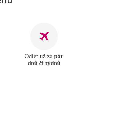
Odlet už za
pár
dnů či týdnů