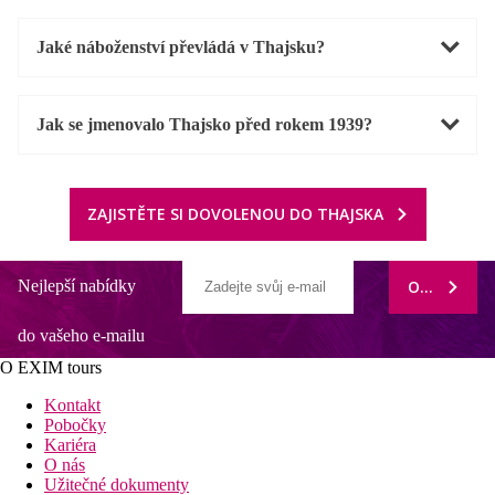
Jaké náboženství převládá v Thajsku?
Jak se jmenovalo Thajsko před rokem 1939?
ZAJISTĚTE SI DOVOLENOU DO THAJSKA
Nejlepší nabídky
ODEBÍRAT
do vašeho e-mailu
O EXIM tours
Kontakt
Pobočky
Kariéra
O nás
Užitečné dokumenty