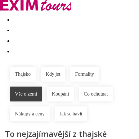
Akční nabídky
Last minute
First minute - Exotika a zim
Thajsko
Kdy jet
Formality
Vše o zemi
Koupání
Co ochutnat
Nákupy a ceny
Jak se bavit
To nejzajímavější z thajské