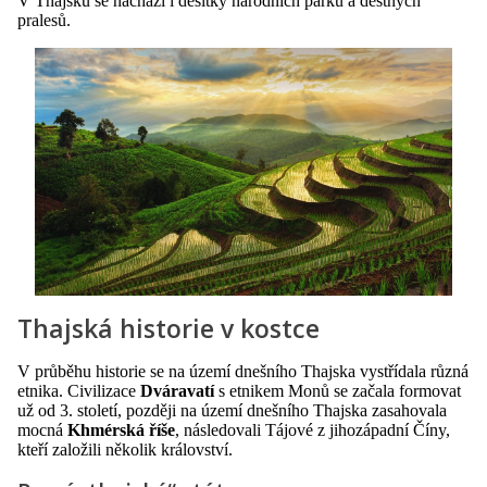
V Thajsku se nachází i desítky národních parků a deštných
pralesů.
Thajská historie v kostce
V průběhu historie se na území dnešního Thajska vystřídala různá
etnika. Civilizace
Dváravatí
s etnikem Monů se začala formovat
už od 3. století, později na území dnešního Thajska zasahovala
mocná
Khmérská říše
, následovali Tájové z jihozápadní Číny,
kteří založili několik království.