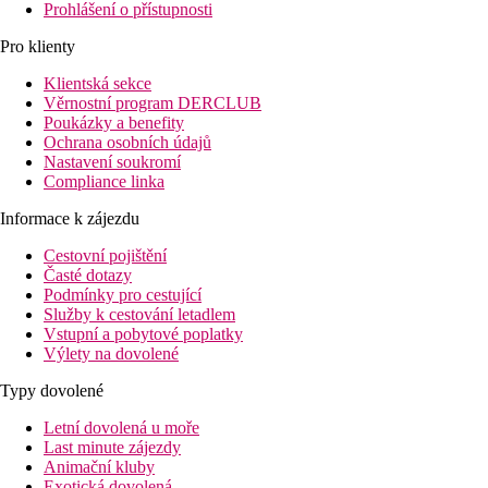
Prohlášení o přístupnosti
Pro klienty
Klientská sekce
Věrnostní program DERCLUB
Poukázky a benefity
Ochrana osobních údajů
Nastavení soukromí
Compliance linka
Informace k zájezdu
Cestovní pojištění
Časté dotazy
Podmínky pro cestující
Služby k cestování letadlem
Vstupní a pobytové poplatky
Výlety na dovolené
Typy dovolené
Letní dovolená u moře
Last minute zájezdy
Animační kluby
Exotická dovolená