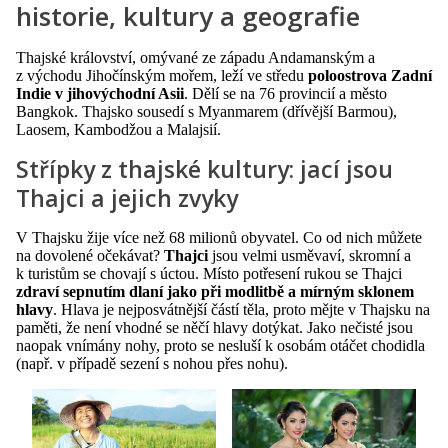
historie, kultury a geografie
Thajské království, omývané ze západu Andamanským a
z východu Jihočínským mořem, leží ve středu
poloostrova Zadní
Indie v jihovýchodní Asii
. Dělí se na 76 provincií a město
Bangkok. Thajsko sousedí s Myanmarem (dřívější Barmou),
Laosem, Kambodžou a Malajsií.
Střípky z thajské kultury: jací jsou
Thajci a jejich zvyky
V Thajsku žije více než 68 milionů obyvatel. Co od nich můžete
na dovolené očekávat?
Thajci
jsou velmi usměvaví, skromní a
k turistům se chovají s úctou. Místo potřesení rukou se Thajci
zdraví sepnutím dlaní jako při modlitbě a mírným sklonem
hlavy
. Hlava je nejposvátnější částí těla, proto mějte v Thajsku na
paměti, že není vhodné se něčí hlavy dotýkat. Jako nečisté jsou
naopak vnímány nohy, proto se nesluší k osobám otáčet chodidla
(např. v případě sezení s nohou přes nohu).