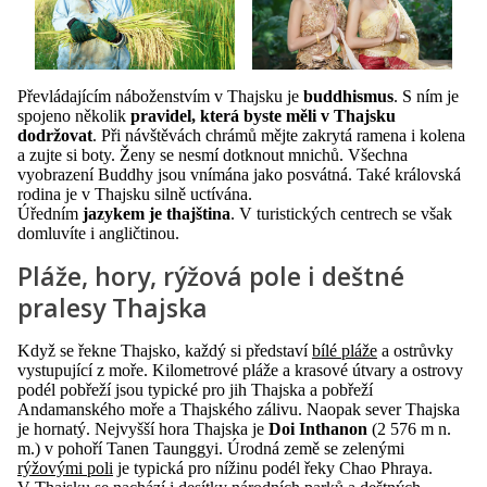
Převládajícím náboženstvím v Thajsku je
buddhismus
. S ním je
spojeno několik
pravidel, která byste měli v Thajsku
dodržovat
. Při návštěvách chrámů mějte zakrytá ramena i kolena
a zujte si boty. Ženy se nesmí dotknout mnichů. Všechna
vyobrazení Buddhy jsou vnímána jako posvátná. Také královská
rodina je v Thajsku silně uctívána.
Úředním
jazykem je
thajština
. V turistických centrech se však
domluvíte i angličtinou.
Pláže, hory, rýžová pole i deštné
pralesy Thajska
Když se řekne Thajsko, každý si představí
bílé pláže
a ostrůvky
vystupující z moře. Kilometrové pláže a krasové útvary a ostrovy
podél pobřeží jsou typické pro jih Thajska a pobřeží
Andamanského moře a Thajského zálivu. Naopak sever Thajska
je hornatý. Nejvyšší hora Thajska je
Doi Inthanon
(2 576 m n.
m.) v pohoří Tanen Taunggyi. Úrodná země se zelenými
rýžovými poli
je typická pro nížinu podél řeky Chao Phraya.