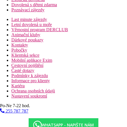
Dovolená s dětmi zdarma
Poznávací zájezdy
Last minute zájezdy
Letní dovolená u moře
Věrnostní program DERCLUB
Animační kluby
Dárkové poukazy
Kontakty
Pobočky
Klientská sekce
Mobilní aplikace Exim
Cestovní pojištění
Časté dotazy
Podmínky k zájezdu
Informace pro klienty
Kariéra
Ochrana osobních údajů
Nastavení soukromí
Po-Ne 7-22 hod.
255 787 787
WHATSAPP - NAPIŠTE NÁM