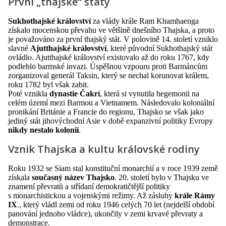
První „thajské“ státy
Sukhothajské království
za vlády krále Ram Khamhaenga
získalo mocenskou převahu ve většině dnešního Thajska, a proto
je považováno za první thajský stát. V polovině 14. století vzniklo
slavné
Ajutthajské království
, které původní Sukhothajský stát
ovládlo. Ajutthajské království existovalo až do roku 1767, kdy
podlehlo barmské invazi. Úspěšnou vzpouru proti Barmáncům
zorganizoval generál Taksin, který se nechal korunovat králem,
roku 1782 byl však zabit.
Poté vznikla
dynastie Čakrí
, která si vynutila hegemonii na
celém území mezi Barmou a Vietnamem. Následovalo koloniální
pronikání Británie a Francie do regionu, Thajsko se však jako
jediný stát jihovýchodní Asie v době expanzivní politiky Evropy
nikdy nestalo kolonií
.
Vznik Thajska a kultu královské rodiny
Roku 1932 se Siam stal konstituční monarchií a v roce 1939 země
získala
současný název Thajsko
. 20. století bylo v Thajsku ve
znamení převratů a střídaní demokratičtější politiky
s monarchistickou a vojenskými režimy. Až zásluhy
krále Rámy
IX
., který vládl zemi od roku 1946 celých 70 let (nejdelší období
panování jednoho vládce), ukončily v zemi krvavé převraty a
demonstrace.