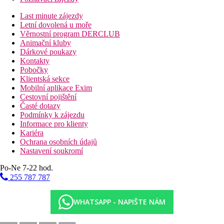
Last minute zájezdy
Letní dovolená u moře
Věrnostní program DERCLUB
Animační kluby
Dárkové poukazy
Kontakty
Pobočky
Klientská sekce
Mobilní aplikace Exim
Cestovní pojištění
Časté dotazy
Podmínky k zájezdu
Informace pro klienty
Kariéra
Ochrana osobních údajů
Nastavení soukromí
Po-Ne 7-22 hod.
255 787 787
WHATSAPP - NAPIŠTE NÁM