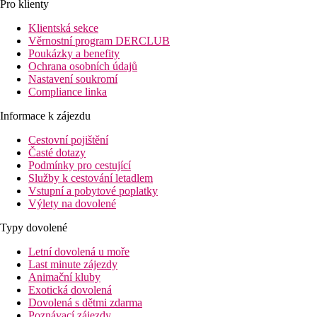
Pro klienty
Klientská sekce
Věrnostní program DERCLUB
Poukázky a benefity
Ochrana osobních údajů
Nastavení soukromí
Compliance linka
Informace k zájezdu
Cestovní pojištění
Časté dotazy
Podmínky pro cestující
Služby k cestování letadlem
Vstupní a pobytové poplatky
Výlety na dovolené
Typy dovolené
Letní dovolená u moře
Last minute zájezdy
Animační kluby
Exotická dovolená
Dovolená s dětmi zdarma
Poznávací zájezdy