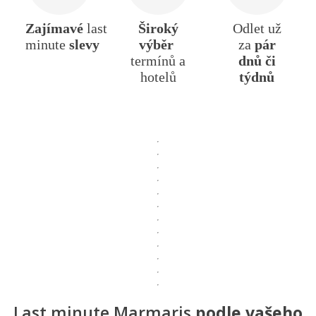
Zajímavé
last
Široký
Odlet už
minute
slevy
výběr
za
pár
termínů a
dnů či
hotelů
týdnů
Last minute Marmaris
podle vašeho