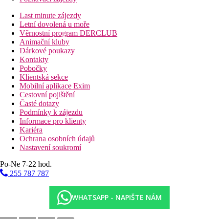
Last minute zájezdy
Letní dovolená u moře
Věrnostní program DERCLUB
Animační kluby
Dárkové poukazy
Kontakty
Pobočky
Klientská sekce
Mobilní aplikace Exim
Cestovní pojištění
Časté dotazy
Podmínky k zájezdu
Informace pro klienty
Kariéra
Ochrana osobních údajů
Nastavení soukromí
Po-Ne 7-22 hod.
255 787 787
WHATSAPP - NAPIŠTE NÁM