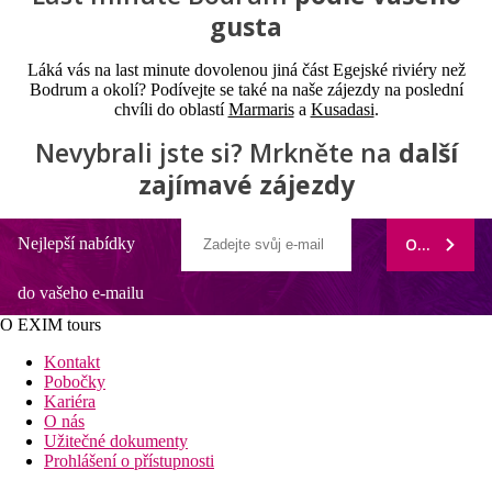
gusta
Láká vás na last minute dovolenou jiná část Egejské riviéry než
Bodrum a okolí? Podívejte se také na naše zájezdy na poslední
chvíli do oblastí
Marmaris
a
Kusadasi
.
Nevybrali jste si? Mrkněte na
další
zajímavé zájezdy
Nejlepší nabídky
ODEBÍRAT
do vašeho e-mailu
O EXIM tours
Kontakt
Pobočky
Kariéra
O nás
Užitečné dokumenty
Prohlášení o přístupnosti