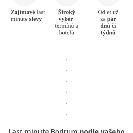
Zajímavé
last
Široký
Odlet už
minute
slevy
výběr
za
pár
termínů a
dnů či
hotelů
týdnů
Last minute Bodrum
podle vašeho