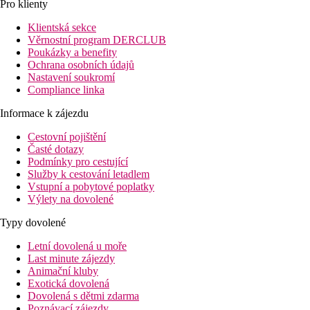
Pro klienty
Klientská sekce
Věrnostní program DERCLUB
Poukázky a benefity
Ochrana osobních údajů
Nastavení soukromí
Compliance linka
Informace k zájezdu
Cestovní pojištění
Časté dotazy
Podmínky pro cestující
Služby k cestování letadlem
Vstupní a pobytové poplatky
Výlety na dovolené
Typy dovolené
Letní dovolená u moře
Last minute zájezdy
Animační kluby
Exotická dovolená
Dovolená s dětmi zdarma
Poznávací zájezdy