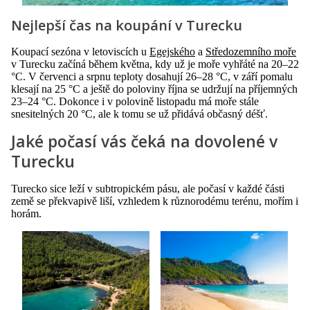
Nejlepší čas na koupání v Turecku
Koupací sezóna v letoviscích u
Egejského
a
Středozemního moře
v Turecku začíná během května, kdy už je moře vyhřáté na 20–22
°C. V červenci a srpnu teploty dosahují 26–28 °C, v září pomalu
klesají na 25 °C a ještě do poloviny října se udržují na příjemných
23–24 °C. Dokonce i v polovině listopadu má moře stále
snesitelných 20 °C, ale k tomu se už přidává občasný déšť.
Jaké počasí vás čeká na dovolené v
Turecku
Turecko sice leží v subtropickém pásu, ale počasí v každé části
země se překvapivě liší, vzhledem k různorodému terénu, mořím i
horám.