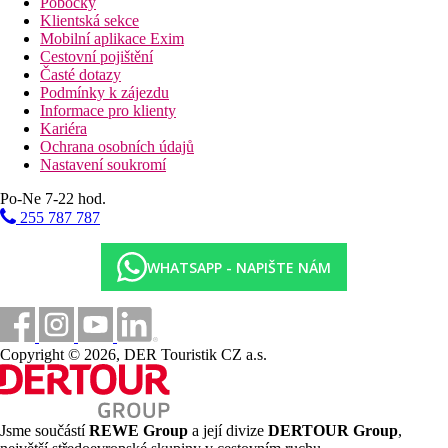
Pobočky
Klientská sekce
Mobilní aplikace Exim
Cestovní pojištění
Časté dotazy
Podmínky k zájezdu
Informace pro klienty
Kariéra
Ochrana osobních údajů
Nastavení soukromí
Po-Ne 7-22 hod.
255 787 787
WHATSAPP - NAPIŠTE NÁM
Copyright © 2026, DER Touristik CZ a.s.
Jsme součástí
REWE Group
a její divize
DERTOUR Group
,