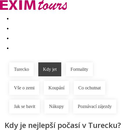
Akční nabídky
Last minute
First minute - Exotika a zim
Turecko
Kdy jet
Formality
Vše o zemi
Koupání
Co ochutnat
Jak se bavit
Nákupy
Poznávací zájezdy
Kdy je nejlepší počasí v Turecku?