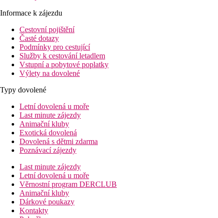
Informace k zájezdu
Cestovní pojištění
Časté dotazy
Podmínky pro cestující
Služby k cestování letadlem
Vstupní a pobytové poplatky
Výlety na dovolené
Typy dovolené
Letní dovolená u moře
Last minute zájezdy
Animační kluby
Exotická dovolená
Dovolená s dětmi zdarma
Poznávací zájezdy
Last minute zájezdy
Letní dovolená u moře
Věrnostní program DERCLUB
Animační kluby
Dárkové poukazy
Kontakty