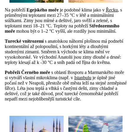
Na pobřeží
Egejského moře
je podobné klima jako v
Řecku
, s
průměrnými teplotami mezi 27–35 °C v létě a minimálními
srážkami. Zimy jsou mírné a deštivé, jaro svěží a zelené, s
teplotami mezi 18–21 °C. Teploty na pobřeží
Středozemního
moře
mohou být o 1–2 °C vyšší, ale rozdíly jsou minimální.
Turecké vnitrozemí
s anatolskou náhorní plošinou má podnebí
kontinentální až polopouštní, s horkými léty a dlouhými
studenými zimami. Směrem k východu se klima mění ve
vysokohorské. Ve východní Anatolii jsou zimy dlouhé a drsné:
teploty klesají až k -30 °C a sníh padá od října do května.
Pobřeží Černého moře
s oblastí Bosporu a Marmarského moře
si vytváří vlastní mikroklima (např. v
Istanbulu
je úplně jiné
počasí než v Neapoli, přestože obě města leží na stejné zeměpisné
šířce). Léta jsou teplá a vlhká s častými dešti, zimy chladné a
deštivé, což je také důvod, proč turecké černomořské pobřeží
nepatří mezi nejoblíbenější turistické cíle.