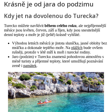
Krásně je od jara do podzimu
Kdy jet na dovolenou do Turecka?
Turecko můžete navštívit
během celého roku
, ale nejpříjemnější
měsíce jsou květen, červen, září a říjen, kdy jsou snesitelnější
denní teploty a moře je již (ještě) krásně vyhřáté.
Výhodou letních měsíců je jistota sluníčka, jasné oblohy bez
mráčku a dokonale teplého moře. Na
plážích
bude ovšem
rušněji, protože v létě míří k moři i turecké rodiny.
Jaro (podzim) v Turecku znamená pohodovou atmosféru s
méně turisty a příjemné teploty, které umožňují poznávání
země i
památek
.