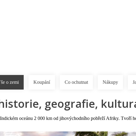
a u moře
Animační kluby
First minute – Léto 2027
Vě
še o zemi
Koupání
Co ochutnat
Nákupy
J
istorie, geografie, kultura
 v Indickém oceánu 2 000 km od jihovýchodního pobřeží Afriky. Tvoří ho