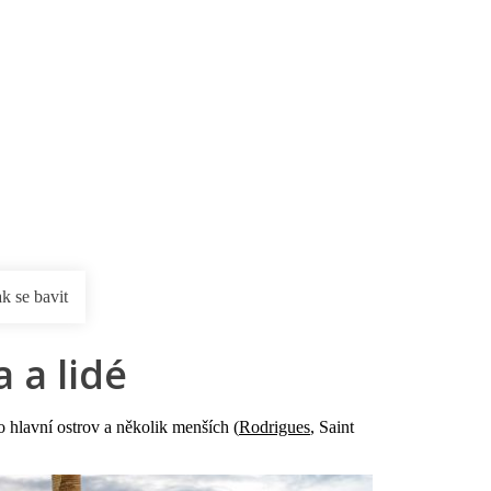
rnostní program DERCLUB
Pobočky
Časté dotazy
D
ak se bavit
 a lidé
 hlavní ostrov a několik menších (
Rodrigues
, Saint