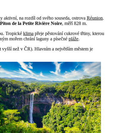
y aktivní, na rozdíl od svého souseda, ostrova
Réunion
.
Piton de la Petite Rivière Noire
, měří 828 m.
tou. Tropické
klima
přeje pěstování cukrové třtiny, kterou
vřeným mořem chrání laguny a písečné
pláže
.
t vyšší než v ČR). Hlavním a největším městem je