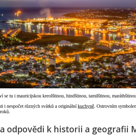
í se tu i mauricijskou kreolštinou, hindštinou, tamilštinou, maráthštinou
ti i nespočet různých svátků a originální
kuchyně
. Ostrovním symbole
troků.
a odpovědi k historii a geografii 