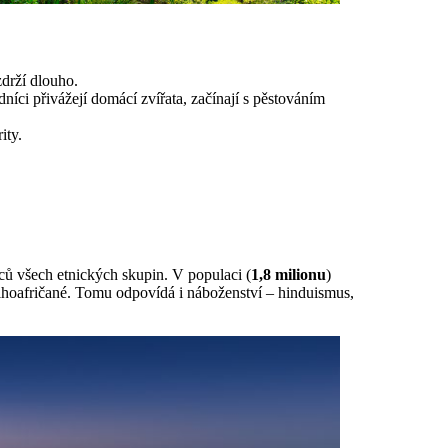
zdrží dlouho.
íci přivážejí domácí zvířata, začínají s pěstováním
ity.
ců všech etnických skupin. V populaci (
1,8 milionu
)
Jihoafričané. Tomu odpovídá i náboženství – hinduismus,