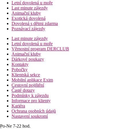
Letní dovolená u moře
Last minute zájezdy
Animační kluby
Exotická dovolená
Dovolená s dětmi zdarma
Poznávací zájezdy
Last minute zájezdy
Letní dovolená u moře
Věrnostní program DERCLUB
Animační kluby
Dárkové poukazy
Kontakty
Pobočky
Klientská sekce
Mobilní aplikace Exim
Cestovní pojištění
Časté dotazy
Podmínky k zájezdu
Informace pro klienty
Kariéra
Ochrana osobních údajů
Nastavení soukromí
Po-Ne 7-22 hod.