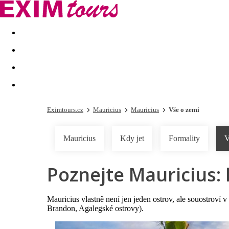
Akční nabídky
Last minute
First minute - Exotika a zim
Eximtours.cz
Mauricius
Mauricius
Vše o zemi
Mauricius
Kdy jet
Formality
V
Poznejte Mauricius: h
Mauricius vlastně není jen jeden ostrov, ale souostroví
Brandon, Agalegské ostrovy).