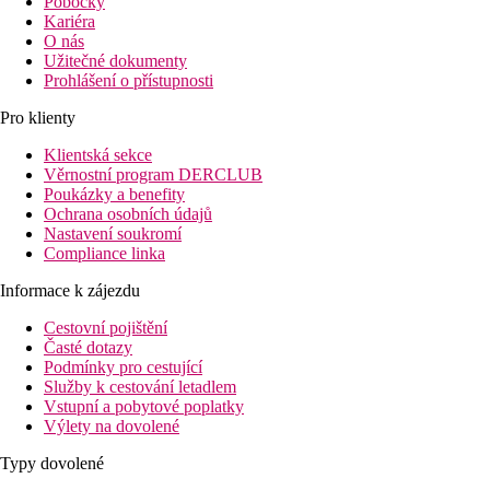
Pobočky
Kariéra
O nás
Užitečné dokumenty
Prohlášení o přístupnosti
Pro klienty
Klientská sekce
Věrnostní program DERCLUB
Poukázky a benefity
Ochrana osobních údajů
Nastavení soukromí
Compliance linka
Informace k zájezdu
Cestovní pojištění
Časté dotazy
Podmínky pro cestující
Služby k cestování letadlem
Vstupní a pobytové poplatky
Výlety na dovolené
Typy dovolené