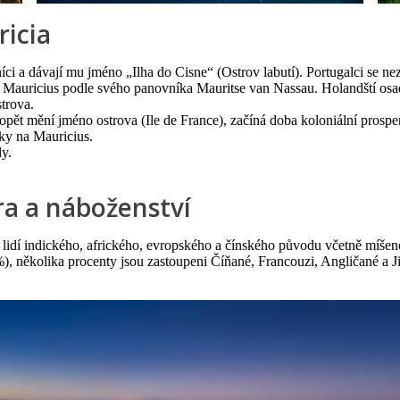
ricia
íci a dávají mu jméno „Ilha do Cisne“ (Ostrov labutí). Portugalci se ne
 Mauricius podle svého panovníka Mauritse van Nassau. Holandští osadn
trova.
opět mění jméno ostrova (Ile de France), začíná doba koloniální prosper
tky na Mauricius.
ly.
ura a náboženství
 lidí indického, afrického, evropského a čínského původu včetně míšen
%), několika procenty jsou zastoupeni Číňané, Francouzi, Angličané a 