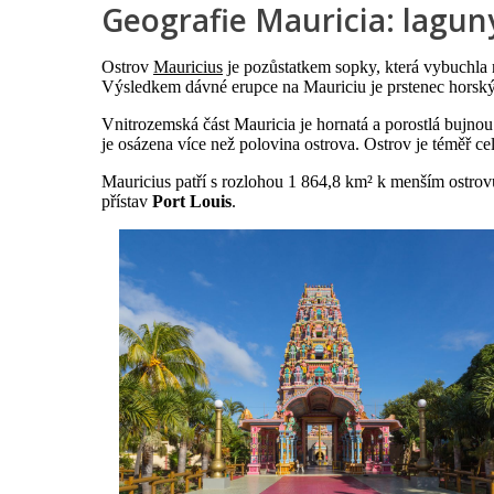
Geografie Mauricia: laguny
Ostrov
Mauricius
je pozůstatkem sopky, která vybuchla n
Výsledkem dávné erupce na Mauriciu je prstenec horskýc
Vnitrozemská část Mauricia je hornatá a porostlá bujno
je osázena více než polovina ostrova. Ostrov je téměř 
Mauricius patří s rozlohou 1 864,8 km² k menším ostrov
přístav
Port Louis
.