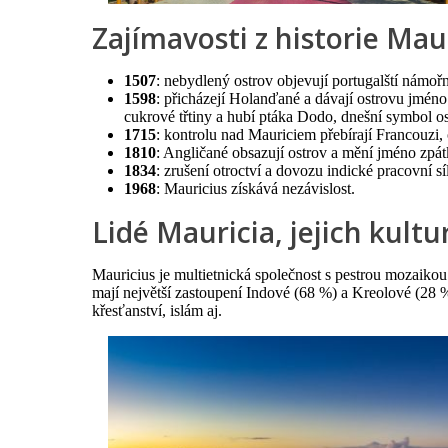
Zajímavosti z historie Mau
1507
: nebydlený ostrov objevují portugalští námořn
1598
: přicházejí Holanďané a dávají ostrovu jméno
cukrové třtiny a hubí ptáka Dodo, dnešní symbol os
1715
: kontrolu nad Mauriciem přebírají Francouzi, 
1810
: Angličané obsazují ostrov a mění jméno zpá
1834
: zrušení otroctví a dovozu indické pracovní sí
1968
: Mauricius získává nezávislost.
Lidé Mauricia, jejich kult
Mauricius je multietnická společnost s pestrou mozaikou
mají největší zastoupení Indové (68 %) a Kreolové (28 
křesťanství, islám aj.