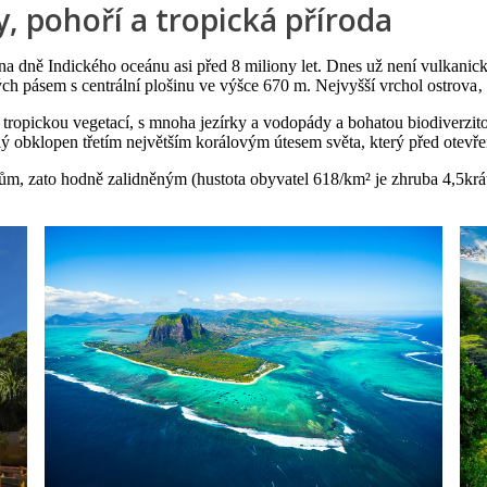
, pohoří a tropická příroda
a dně Indického oceánu asi před 8 miliony let. Dnes už není vulkanick
h pásem s centrální plošinu ve výšce 670 m. Nejvyšší vrchol ostrova‚
u tropickou vegetací, s mnoha jezírky a vodopády a bohatou biodiverzi
celý obklopen třetím největším korálovým útesem světa, který před ote
ům, zato hodně zalidněným (hustota obyvatel 618/km² je zhruba 4,5krá