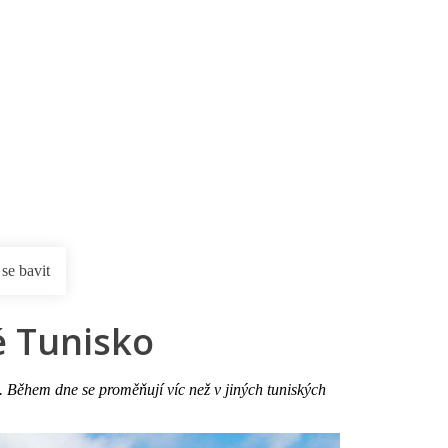
rnostní program DERCLUB
Pobočky
Časté dotazy
D
 se bavit
é Tunisko
né. Během dne se proměňují víc než v jiných tuniských