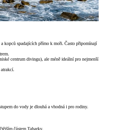
c a kopců spadajících přímo k moři. Často připomínají
trem.
niské centrum divingu), ale méně ideální pro nejmenší
atrakcí.
tupem do vody je dlouhá a vhodná i pro rodiny.
čtějším částem Tabarky.