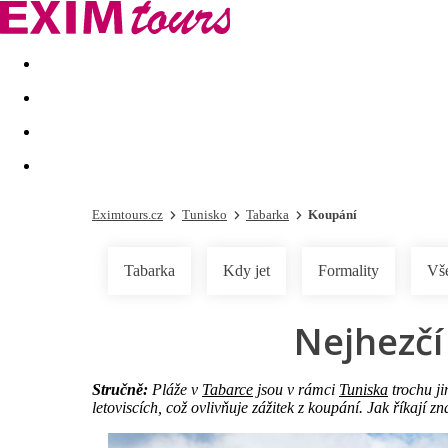
Akční nabídky
Last minute
First minute - Exotika a zim
Eximtours.cz
Tunisko
Tabarka
Koupání
Tabarka
Kdy jet
Formality
Vš
Nejhezčí
Stručně:
Pláže v
Tabarce
jsou v rámci
Tuniska
trochu ji
letoviscích, což ovlivňuje zážitek z koupání. Jak říkají 