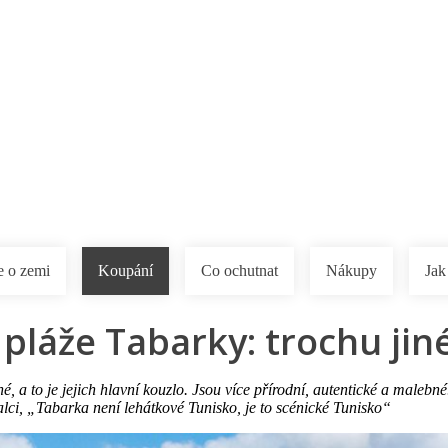
a u moře
Animační kluby
First minute – Léto 2027
Vě
e o zemi
Koupání
Co ochutnat
Nákupy
Jak
 pláže Tabarky: trochu jin
né, a to je jejich hlavní kouzlo. Jsou více přírodní, autentické a maleb
znalci, „Tabarka není lehátkové Tunisko, je to scénické Tunisko“