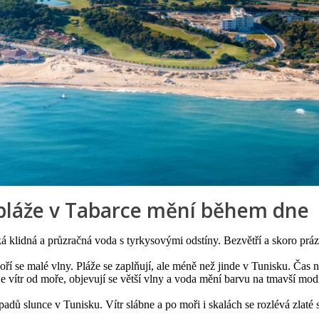
 pláže v Tabarce mění během dne
ká klidná a průzračná voda s tyrkysovými odstíny. Bezvětří a skoro práz
ří se malé vlny. Pláže se zaplňují, ale méně než jinde v Tunisku. Čas 
e vítr od moře, objevují se větší vlny a voda mění barvu na tmavší mo
dů slunce v Tunisku. Vítr slábne a po moři i skalách se rozlévá zlaté s