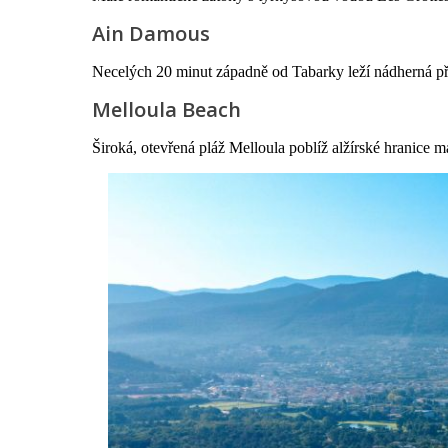
Ain Damous
Necelých 20 minut západně od Tabarky leží nádherná pří
Melloula Beach
Široká, otevřená pláž Melloula poblíž alžírské hranice m