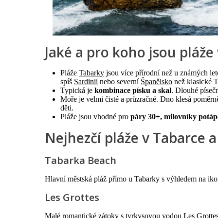
Jaké a pro koho jsou pláže
Pláže
Tabarky
jsou více přírodní než u známých le
spíš
Sardinii
nebo severní
Španělsko
než klasické T
Typická je
kombinace písku a skal
. Dlouhé písečn
Moře je velmi čisté a průzračné. Dno klesá poměrně
děti.
Pláže jsou vhodné pro
páry 30+, milovníky potápěn
Nejhezčí pláže v Tabarce a
Tabarka Beach
Hlavní městská pláž přímo u Tabarky s výhledem na iko
Les Grottes
Malé romantické zátoky s tyrkysovou vodou Les Grottes 