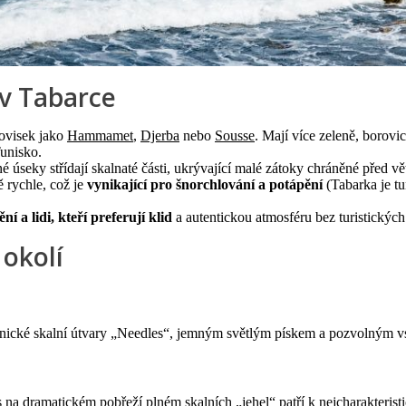
 v Tabarce
tovisek jako
Hammamet
,
Djerba
nebo
Sousse
. Mají více zeleně, borovi
unisko.
é úseky střídají skalnaté části, ukrývající malé zátoky chráněné před vě
 rychle, což je
vynikající pro šnorchlování a potápění
(Tabarka je tu
í a lidi, kteří preferují klid
a autentickou atmosféru bez turistických 
 okolí
nické skalní útvary „Needles“, jemným světlým pískem a pozvolným vs
na dramatickém pobřeží plném skalních „jehel“ patří k nejcharakteristi