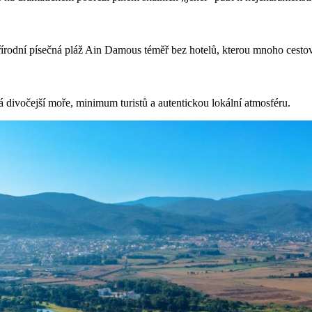
rodní písečná pláž Ain Damous téměř bez hotelů, kterou mnoho cestova
á divočejší moře, minimum turistů a autentickou lokální atmosféru.