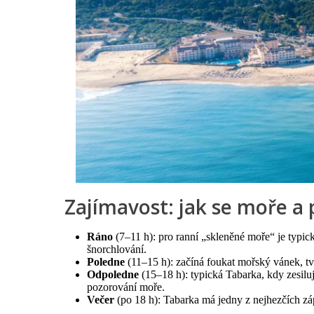
Zajímavost: jak se moře a
Ráno
(7–11 h): pro ranní „skleněné moře“ je typic
šnorchlování.
Poledne
(11–15 h): začíná foukat mořský vánek, tvo
Odpoledne
(15–18 h): typická Tabarka, kdy zesiluj
pozorování moře.
Večer
(po 18 h): Tabarka má jedny z nejhezčích zápa