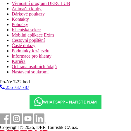
Věrnostní program DERCLUB
Animační kluby
Dárkové poukazy
Kontakty
Pobočky
Klientská sekce
Mobilní aplikace Exim
Cestovní pojištění
Časté dotazy
Podmínky k zájezdu
Informace pro klienty
Kariéra
Ochrana osobních údajů
Nastavení soukromí
Po-Ne 7-22 hod.
255 787 787
WHATSAPP - NAPIŠTE NÁM
Copyright © 2026, DER Touristik CZ a.s.