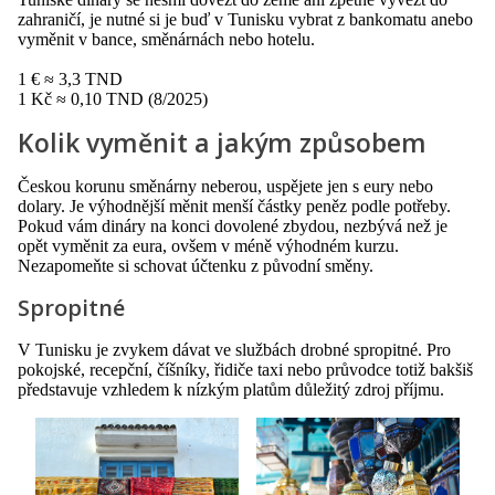
zahraničí, je nutné si je buď v Tunisku vybrat z bankomatu anebo
vyměnit v bance, směnárnách nebo hotelu.
1 € ≈ 3,3 TND
1 Kč ≈ 0,10 TND (8/2025)
Kolik vyměnit a jakým způsobem
Českou korunu směnárny neberou, uspějete jen s eury nebo
dolary. Je výhodnější měnit menší částky peněz podle potřeby.
Pokud vám dináry na konci dovolené zbydou, nezbývá než je
opět vyměnit za eura, ovšem v méně výhodném kurzu.
Nezapomeňte si schovat účtenku z původní směny.
Spropitné
V Tunisku je zvykem dávat ve službách drobné spropitné. Pro
pokojské, recepční, číšníky, řidiče taxi nebo průvodce totiž bakšiš
představuje vzhledem k nízkým platům důležitý zdroj příjmu.