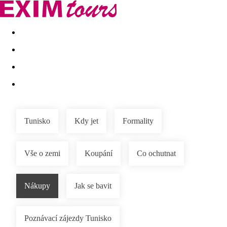
Akční nabídky
Last minute
First minute - Exotika a zim
Tunisko
Kdy jet
Formality
Vše o zemi
Koupání
Co ochutnat
Nákupy
Jak se bavit
Poznávací zájezdy Tunisko