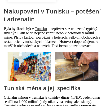
Nakupování v Tunisku – potěšení
i adrenalin
Byla by škoda být v
Tunisku
a nepřivézt si z této země typický
suvenýr. Platit se dá nejlépe kartou nebo v hotovosti v místní
měně. Platby kartou jsou běžné v hotelech, velkých obchodech a
restauracích v turistických oblastech. Hotovost doporučujeme v
menších obchodech a na trzích. Taxi berou pouze hotovost.
Tuniská měna a její specifika
Oficiální měnou v Tunisku je
tuniský dinár
(TND). Jeden dinár
se dělí na 1 000 milimů (tedy nikoliv na setiny, ale tisíciny).
Tuniské dináry se nesmí dovézt do země ani zpětně vyvézt do