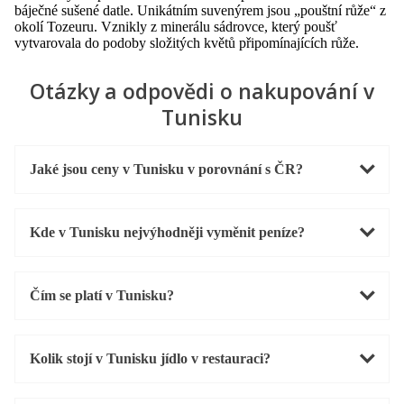
báječné sušené datle. Unikátním suvenýrem jsou „pouštní růže“ z
okolí Tozeuru. Vznikly z minerálu sádrovce, který poušť
vytvarovala do podoby složitých květů připomínajících růže.
Otázky a odpovědi o nakupování v
Tunisku
Jaké jsou ceny v Tunisku v porovnání s ČR?
Kde v Tunisku nejvýhodněji vyměnit peníze?
Čím se platí v Tunisku?
Kolik stojí v Tunisku jídlo v restauraci?