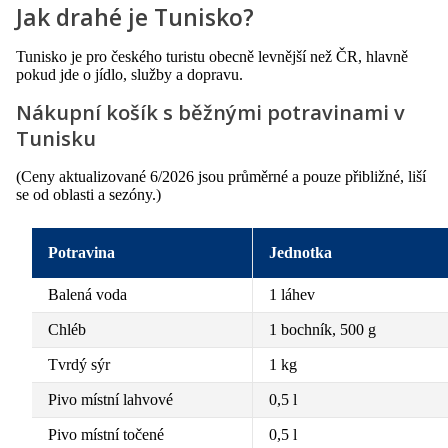
Jak drahé je Tunisko?
Tunisko je pro českého turistu obecně levnější než ČR, hlavně
pokud jde o jídlo, služby a dopravu.
Nákupní košík s běžnými potravinami v
Tunisku
(Ceny aktualizované 6/2026 jsou průměrné a pouze přibližné, liší
se od oblasti a sezóny.)
Potravina
Jednotka
Balená voda
1 láhev
Chléb
1 bochník, 500 g
Tvrdý sýr
1 kg
Pivo místní lahvové
0,5 l
Pivo místní točené
0,5 l