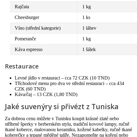
Rajčata
1 kg
Cheesburger
1 ks
Víno (střední kategorie)
1 láhev
Pomeranče
1 kg
Káva espresso
1 šálek
Restaurace
Levné jídlo v restauraci – cca 72 CZK (10 TND)
Tříchodové menu pro dva ve střední restauraci – cca 434
CZK (60 TND)
Káva/čaj – 13 CZK (1,80 TND)
Jaké suvenýry si přivézt z Tuniska
Za dobrou cenu můžete v Tunisku koupit krásné zlaté nebo
stříbrné šperky v berberském stylu, tradiční kovové lampy, ručně
tkané koberce, malovanou keramiku, kožené kabelky, ručně tkané
koberečky a tepané měděné talíře. Nezapomeňte na koření nebo