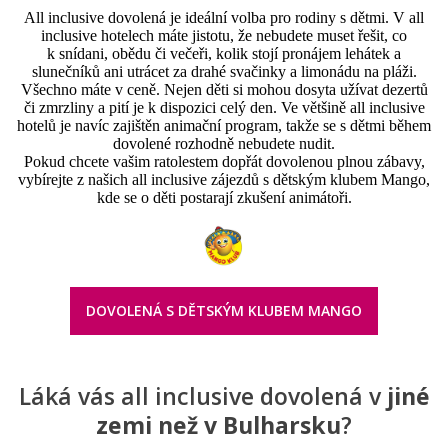
All inclusive dovolená je ideální volba pro rodiny s dětmi. V all
inclusive hotelech máte jistotu, že nebudete muset řešit, co
k snídani, obědu či večeři, kolik stojí pronájem lehátek a
slunečníků ani utrácet za drahé svačinky a limonádu na pláži.
Všechno máte v ceně. Nejen děti si mohou dosyta užívat dezertů
či zmrzliny a pití je k dispozici celý den. Ve většině all inclusive
hotelů je navíc zajištěn animační program, takže se s dětmi během
dovolené rozhodně nebudete nudit.
Pokud chcete vašim ratolestem dopřát dovolenou plnou zábavy,
vybírejte z našich all inclusive zájezdů s dětským klubem Mango,
kde se o děti postarají zkušení animátoři.
DOVOLENÁ S DĚTSKÝM KLUBEM MANGO
Láká vás all inclusive dovolená v
jiné
zemi než v Bulharsku
?