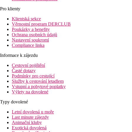
Pro klienty
Klientská sekce
Věrnostní program DERCLUB
Poukázky a benefity
Ochrana osobních údajů
Nastavení soukromí
Compliance linka
Informace k zájezdu
Cestovní pojištění
Časté dotazy
Podmínky pro cestující
Služby k cestování letadlem
Vstupní a pobytové poplatky
Výlety na dovolené
Typy dovolené
Letní dovolená u moře
Last minute zájezdy
Animační kluby
Exotická dovolená