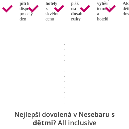
pití
k
hotely
pláž
výběr
Ak
dispozici
za
na
termínů
děti
po celý
skvělou
dosah
a
dos
den
cenu
ruky
hotelů
Nejlepší dovolená v Nesebaru
s
dětmi
? All inclusive