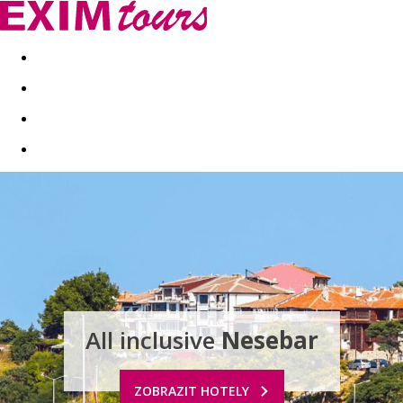
Akční nabídky
Last minute
First minute - Exotika a zim
All inclusive
Nesebar
ZOBRAZIT HOTELY