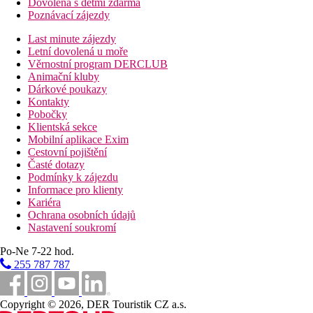
Dovolená s dětmi zdarma
Poznávací zájezdy
Last minute zájezdy
Letní dovolená u moře
Věrnostní program DERCLUB
Animační kluby
Dárkové poukazy
Kontakty
Pobočky
Klientská sekce
Mobilní aplikace Exim
Cestovní pojištění
Časté dotazy
Podmínky k zájezdu
Informace pro klienty
Kariéra
Ochrana osobních údajů
Nastavení soukromí
Po-Ne 7-22 hod.
255 787 787
Copyright © 2026, DER Touristik CZ a.s.