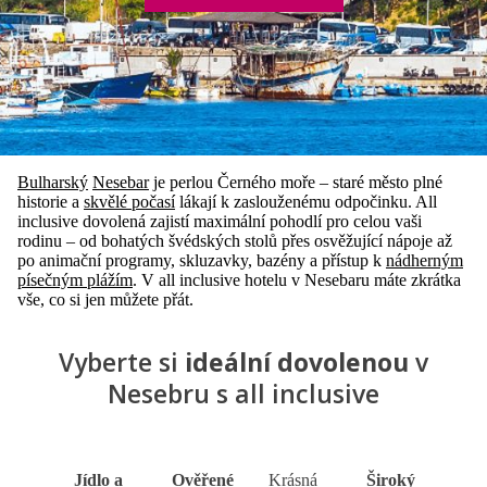
Bulharský
Nesebar
je perlou Černého moře – staré město plné
historie a
skvělé počasí
lákají k zaslouženému odpočinku. All
inclusive dovolená zajistí maximální pohodlí pro celou vaši
rodinu – od bohatých švédských stolů přes osvěžující nápoje až
po animační programy, skluzavky, bazény a přístup k
nádherným
písečným plážím
. V all inclusive hotelu v Nesebaru máte zkrátka
vše, co si jen můžete přát.
Vyberte si
ideální dovolenou
v
Nesebru s all inclusive
Jídlo a
Ověřené
Krásná
Široký