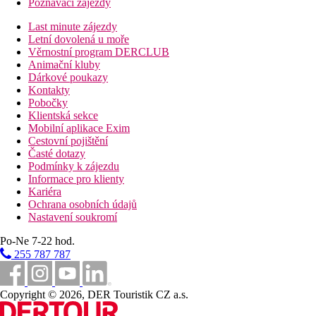
Poznávací zájezdy
Last minute zájezdy
Letní dovolená u moře
Věrnostní program DERCLUB
Animační kluby
Dárkové poukazy
Kontakty
Pobočky
Klientská sekce
Mobilní aplikace Exim
Cestovní pojištění
Časté dotazy
Podmínky k zájezdu
Informace pro klienty
Kariéra
Ochrana osobních údajů
Nastavení soukromí
Po-Ne 7-22 hod.
255 787 787
Copyright © 2026, DER Touristik CZ a.s.