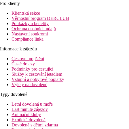
Pro klienty
Klientská sekce
Věrnostní program DERCLUB
Poukázky a benefity
Ochrana osobních údajů
Nastavení soukromí
Compliance linka
Informace k zájezdu
Cestovní pojištění
Časté dotazy
Podmínky pro cestující
Služby k cestování letadlem
Vstupní a pobytové poplatky
Výlety na dovolené
Typy dovolené
Letní dovolená u moře
Last minute zájezdy
Animační kluby
Exotická dovolená
Dovolená s dětmi zdarma