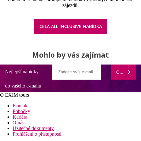
zájezdů.
CELÁ ALL INCLUSIVE NABÍDKA
Mohlo by vás zajímat
Nejlepší nabídky
ODEBÍRAT
do vašeho e-mailu
O EXIM tours
Kontakt
Pobočky
Kariéra
O nás
Užitečné dokumenty
Prohlášení o přístupnosti