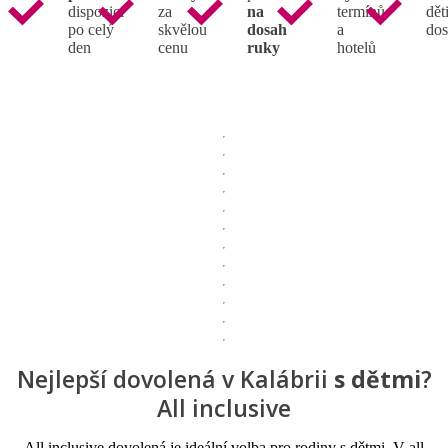
dispozici
za
na
termínů
děti
po celý
skvělou
dosah
a
dos
den
cenu
ruky
hotelů
Nejlepší dovolená v Kalábrii
s dětmi
?
All inclusive
All inclusive dovolená je ideální volba pro rodiny s dětmi. V all