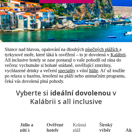
Slunce nad hlavou, opalování na dlouhých
písečných plážích
a
tyrkysové moře, které láká k osvěžení – to je dovolená v
Kalábrii
.
All inclusive hotely se zase postarají o vaše pohodlí od rána do
večera: vychutnáte si bohaté snídaně, osvěžující zmrzliny,
vychlazené drinky a večerní
speciality
s vůní
Itálie
. Ať už toužíte
po relaxu u bazénu, lenošení na pláži nebo animačním programu,
čeká vás dovolená plná pohody.
Vyberte si
ideální dovolenou
v
Kalábrii s all inclusive
Jídlo a
Ověřené
Krásná
Široký
pití
k
hotely
pláž
výběr
Ak