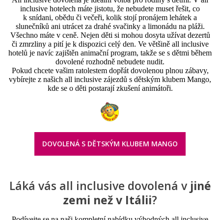
inclusive hotelech máte jistotu, že nebudete muset řešit, co
k snídani, obědu či večeři, kolik stojí pronájem lehátek a
slunečníků ani utrácet za drahé svačinky a limonádu na pláži.
Všechno máte v ceně. Nejen děti si mohou dosyta užívat dezertů
či zmrzliny a pití je k dispozici celý den. Ve většině all inclusive
hotelů je navíc zajištěn animační program, takže se s dětmi během
dovolené rozhodně nebudete nudit.
Pokud chcete vašim ratolestem dopřát dovolenou plnou zábavy,
vybírejte z našich all inclusive zájezdů s dětským klubem Mango,
kde se o děti postarají zkušení animátoři.
DOVOLENÁ S DĚTSKÝM KLUBEM MANGO
Láká vás all inclusive dovolená v
jiné
zemi než v Itálii
?
Podívejte se na naši kompletní nabídku výhodných all inclusive