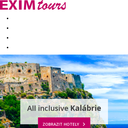
Akční nabídky
Last minute
First minute - Exotika a zim
All inclusive
Kalábrie
ZOBRAZIT HOTELY