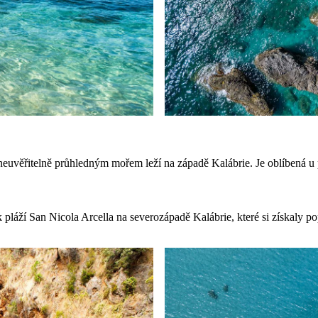
neuvěřitelně průhledným mořem leží na západě Kalábrie. Je oblíbená u 
láží San Nicola Arcella na severozápadě Kalábrie, které si získaly po