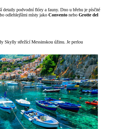
 detaily podvodní flóry a fauny. Dno u břehu je písčité
ebo odlehlejšími místy jako
Convento
nebo
Grotte del
y Skylly střežící Messinskou úžinu. Je perlou