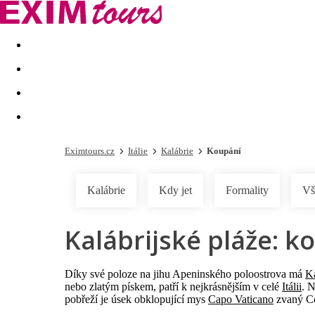
Akční nabídky
Last minute
First minute - Exotika a zim
Eximtours.cz
Itálie
Kalábrie
Koupání
Kalábrie
Kdy jet
Formality
Vš
Kalábrijské pláže: 
Díky své poloze na jihu Apeninského poloostrova má
Ka
nebo zlatým pískem, patří k nejkrásnějším v celé
Itálii
. N
pobřeží je úsek obklopující mys
Capo Vaticano
zvaný Co