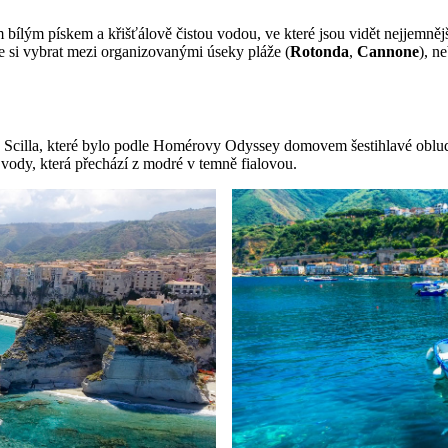
bílým pískem a křišťálově čistou vodou, ve které jsou vidět nejjemnější
 si vybrat mezi organizovanými úseky pláže (
Rotonda
,
Cannone
), n
a Scilla, které bylo podle Homérovy Odyssey domovem šestihlavé oblud
 vody, která přechází z modré v temně fialovou.