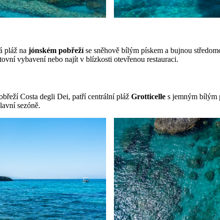
á pláž na
jónském pobřeží
se sněhově bílým pískem a bujnou středomo
ovní vybavení nebo najít v blízkosti otevřenou restauraci.
řeží Costa degli Dei, patří centrální pláž
Grotticelle
s jemným bílým p
lavní sezóně.