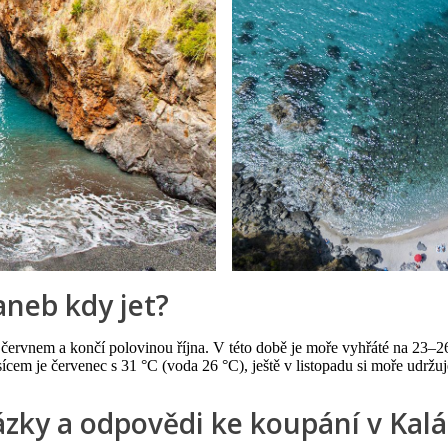
aneb kdy jet?
 červnem a končí polovinou října. V této době je moře vyhřáté na 23–2
ícem je červenec s 31 °C (voda 26 °C), ještě v listopadu si moře udržuj
zky a odpovědi ke koupání v Kalá