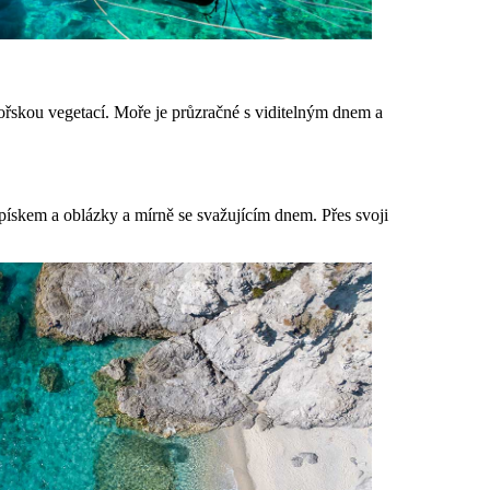
řskou vegetací. Moře je průzračné s viditelným dnem a
ískem a oblázky a mírně se svažujícím dnem. Přes svoji