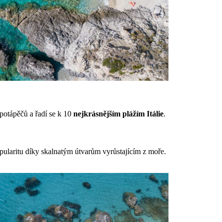
potápěčů a řadí se k 10
nejkrásnějším plážím Itálie
.
pularitu díky skalnatým útvarům vyrůstajícím z moře.