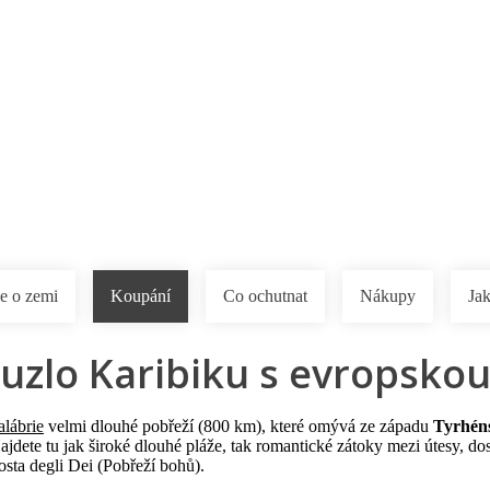
a u moře
Animační kluby
First minute – Léto 2027
Vě
e o zemi
Koupání
Co ochutnat
Nákupy
Jak
kouzlo Karibiku s evropsk
lábrie
velmi dlouhé pobřeží (800 km), které omývá ze západu
Tyrhén
ajdete tu jak široké dlouhé pláže, tak romantické zátoky mezi útesy, do
sta degli Dei (Pobřeží bohů).