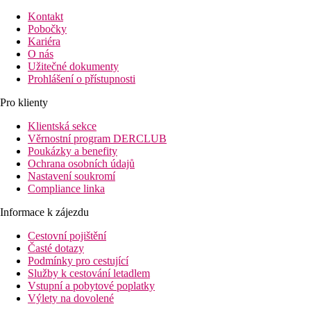
Kontakt
Pobočky
Kariéra
O nás
Užitečné dokumenty
Prohlášení o přístupnosti
Pro klienty
Klientská sekce
Věrnostní program DERCLUB
Poukázky a benefity
Ochrana osobních údajů
Nastavení soukromí
Compliance linka
Informace k zájezdu
Cestovní pojištění
Časté dotazy
Podmínky pro cestující
Služby k cestování letadlem
Vstupní a pobytové poplatky
Výlety na dovolené