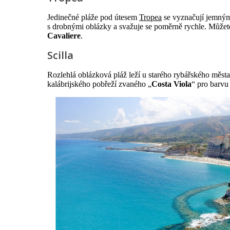
Jedinečné pláže pod útesem
Tropea
se vyznačují jemným 
s drobnými oblázky a svažuje se poměrně rychle. Můžete
Cavaliere
.
Scilla
Rozlehlá oblázková pláž leží u starého rybářského měst
kalábrijského pobřeží zvaného „
Costa Viola
“ pro barvu