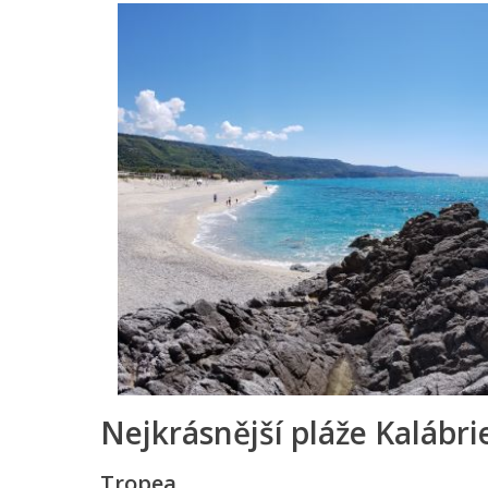
Nejkrásnější pláže Kalábri
Tropea