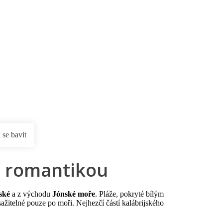
rnostní program DERCLUB
Pobočky
Časté dotazy
D
 se bavit
ou romantikou
ské
a z východu
Jónské moře
. Pláže, pokryté bílým
sažitelné pouze po moři. Nejhezčí částí kalábrijského