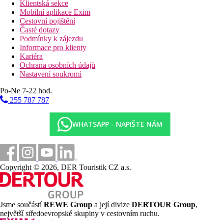
Klientská sekce
Mobilní aplikace Exim
Cestovní pojištění
Časté dotazy
Podmínky k zájezdu
Informace pro klienty
Kariéra
Ochrana osobních údajů
Nastavení soukromí
Po-Ne 7-22 hod.
255 787 787
WHATSAPP - NAPIŠTE NÁM
Copyright © 2026, DER Touristik CZ a.s.
Jsme součástí
REWE Group
a její divize
DERTOUR Group
,
největší středoevropské skupiny v cestovním ruchu.