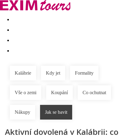
Akční nabídky
Last minute
First minute - Exotika a zim
Kalábrie
Kdy jet
Formality
Vše o zemi
Koupání
Co ochutnat
Nákupy
Jak se bavit
Aktivní dovolená v Kalábrii: co