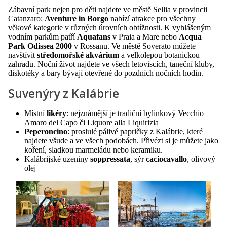
Zábavní park nejen pro děti najdete ve městě Sellia v provincii
Catanzaro:
Aventure in Borgo
nabízí atrakce pro všechny
věkové kategorie v různých úrovních obtížnosti. K vyhlášeným
vodním parkům patří
Aquafans
v Praia a Mare nebo
Acqua
Park Odissea 2000
v Rossanu. Ve městě Soverato můžete
navštívit
středomořské akvárium
a velkolepou botanickou
zahradu. Noční život najdete ve všech letoviscích, taneční kluby,
diskotéky a bary bývají otevřené do pozdních nočních hodin.
Suvenýry z Kalábrie
Místní
likéry
: nejznámější je tradiční bylinkový Vecchio
Amaro del Capo či Liquore alla Liquirizia
Peperoncino
: proslulé pálivé papričky z Kalábrie, které
najdete všude a ve všech podobách. Přivézt si je můžete jako
koření, sladkou marmeládu nebo keramiku.
Kalábrijské uzeniny
soppressata
, sýr
caciocavallo
, olivový
olej