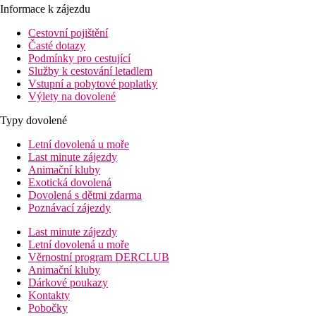
Informace k zájezdu
Cestovní pojištění
Časté dotazy
Podmínky pro cestující
Služby k cestování letadlem
Vstupní a pobytové poplatky
Výlety na dovolené
Typy dovolené
Letní dovolená u moře
Last minute zájezdy
Animační kluby
Exotická dovolená
Dovolená s dětmi zdarma
Poznávací zájezdy
Last minute zájezdy
Letní dovolená u moře
Věrnostní program DERCLUB
Animační kluby
Dárkové poukazy
Kontakty
Pobočky