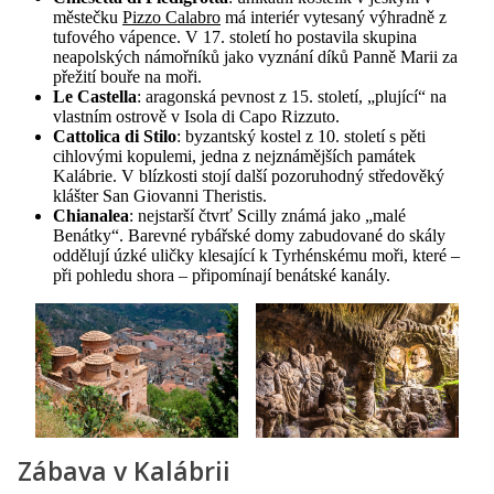
městečku
Pizzo Calabro
má interiér vytesaný výhradně z
tufového vápence. V 17. století ho postavila skupina
neapolských námořníků jako vyznání díků Panně Marii za
přežití bouře na moři.
Le Castella
: aragonská pevnost z 15. století, „plující“ na
vlastním ostrově v Isola di Capo Rizzuto.
Cattolica di Stilo
: byzantský kostel z 10. století s pěti
cihlovými kopulemi, jedna z nejznámějších památek
Kalábrie. V blízkosti stojí další pozoruhodný středověký
klášter San Giovanni Theristis.
Chianalea
: nejstarší čtvrť Scilly známá jako „malé
Benátky“. Barevné rybářské domy zabudované do skály
oddělují úzké uličky klesající k Tyrhénskému moři, které –
při pohledu shora – připomínají benátské kanály.
Zábava v Kalábrii