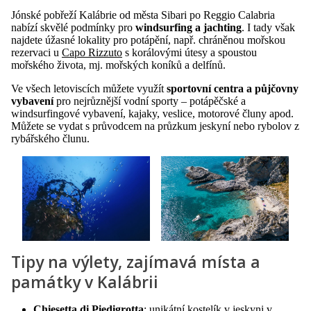
Jónské pobřeží Kalábrie od města Sibari po Reggio Calabria
nabízí skvělé podmínky pro
windsurfing a jachting
. I tady však
najdete úžasné lokality pro potápění, např. chráněnou mořskou
rezervaci u
Capo Rizzuto
s korálovými útesy a spoustou
mořského života, mj. mořských koníků a delfínů.
Ve všech letoviscích můžete využít
sportovní centra a půjčovny
vybavení
pro nejrůznější vodní sporty – potápěčské a
windsurfingové vybavení, kajaky, veslice, motorové čluny apod.
Můžete se vydat s průvodcem na průzkum jeskyní nebo rybolov z
rybářského člunu.
Tipy na výlety, zajímavá místa a
památky v Kalábrii
Chiesetta di Piedigrotta
: unikátní kostelík v jeskyni v