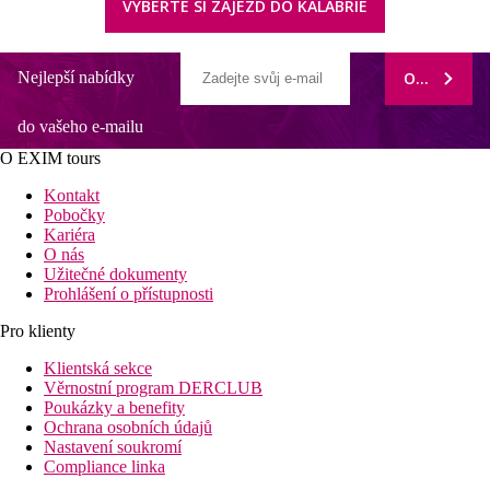
VYBERTE SI ZÁJEZD DO KALÁBRIE
Nejlepší nabídky
ODEBÍRAT
do vašeho e-mailu
O EXIM tours
Kontakt
Pobočky
Kariéra
O nás
Užitečné dokumenty
Prohlášení o přístupnosti
Pro klienty
Klientská sekce
Věrnostní program DERCLUB
Poukázky a benefity
Ochrana osobních údajů
Nastavení soukromí
Compliance linka