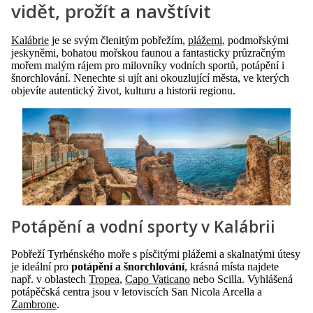
vidět, prožít a navštívit
Kalábrie
je se svým členitým pobřežím,
plážemi
, podmořskými
jeskyněmi, bohatou mořskou faunou a fantasticky průzračným
mořem malým rájem pro milovníky vodních sportů, potápění i
šnorchlování. Nenechte si ujít ani okouzlující města, ve kterých
objevíte autentický život, kulturu a historii regionu.
Potápění a vodní sporty v Kalábrii
Pobřeží Tyrhénského moře s písčitými plážemi a skalnatými útesy
je ideální pro
potápění a šnorchlování
, krásná místa najdete
např. v oblastech
Tropea
,
Capo Vaticano
nebo Scilla. Vyhlášená
potápěčská centra jsou v letoviscích San Nicola Arcella a
Zambrone
.