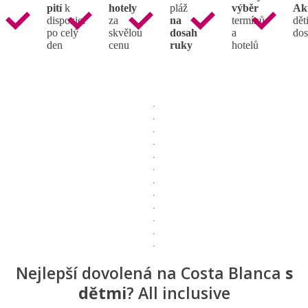
pití
k
hotely
pláž
výběr
Ak
dispozici
za
na
termínů
děti
po celý
skvělou
dosah
a
dos
den
cenu
ruky
hotelů
Nejlepší dovolená na Costa Blanca
s
dětmi
? All inclusive