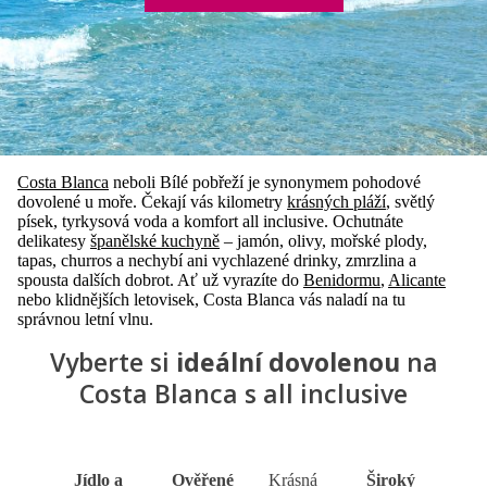
Costa Blanca
neboli Bílé pobřeží je synonymem pohodové
dovolené u moře. Čekají vás kilometry
krásných pláží
, světlý
písek, tyrkysová voda a komfort all inclusive. Ochutnáte
delikatesy
š
panělské kuchyně
– jamón, olivy, mořské plody,
tapas, churros a nechybí ani vychlazené drinky, zmrzlina a
spousta dalších dobrot. Ať už vyrazíte do
Benidormu
,
Alicante
nebo klidnějších letovisek, Costa Blanca vás naladí na tu
správnou letní vlnu.
Vyberte si
ideální dovolenou
na
Costa Blanca s all inclusive
Jídlo a
Ověřené
Krásná
Široký