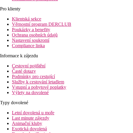
Pro klienty
Klientská sekce
Věrnostní program DERCLUB
Poukázky a benefity
Ochrana osobních údajů
Nastavení soukromí
Compliance linka
Informace k zájezdu
Cestovní pojištění
Časté dotazy
Podmínky pro cestující
Služby k cestování letadlem
Vstupní a pobytové poplatky
Výlety na dovolené
Typy dovolené
Letní dovolená u moře
Last minute zájezdy
Animační kluby
Exotická dovolená