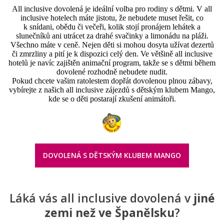
All inclusive dovolená je ideální volba pro rodiny s dětmi. V all
inclusive hotelech máte jistotu, že nebudete muset řešit, co
k snídani, obědu či večeři, kolik stojí pronájem lehátek a
slunečníků ani utrácet za drahé svačinky a limonádu na pláži.
Všechno máte v ceně. Nejen děti si mohou dosyta užívat dezertů
či zmrzliny a pití je k dispozici celý den. Ve většině all inclusive
hotelů je navíc zajištěn animační program, takže se s dětmi během
dovolené rozhodně nebudete nudit.
Pokud chcete vašim ratolestem dopřát dovolenou plnou zábavy,
vybírejte z našich all inclusive zájezdů s dětským klubem Mango,
kde se o děti postarají zkušení animátoři.
DOVOLENÁ S DĚTSKÝM KLUBEM MANGO
Láká vás all inclusive dovolená v
jiné
zemi než ve Španělsku
?