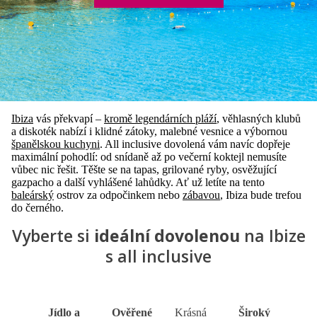
Ibiza
vás překvapí –
kromě legendárních pláží
, věhlasných klubů
a diskoték nabízí i klidné zátoky, malebné vesnice a výbornou
španělskou kuchyni
. All inclusive dovolená vám navíc dopřeje
maximální pohodlí: od snídaně až po večerní koktejl nemusíte
vůbec nic řešit. Těšte se na tapas, grilované ryby, osvěžující
gazpacho a další vyhlášené lahůdky. Ať už letíte na tento
baleárský
ostrov za odpočinkem nebo
zábavou
, Ibiza bude trefou
do černého.
Vyberte si
ideální dovolenou
na Ibize
s all inclusive
Jídlo a
Ověřené
Krásná
Široký