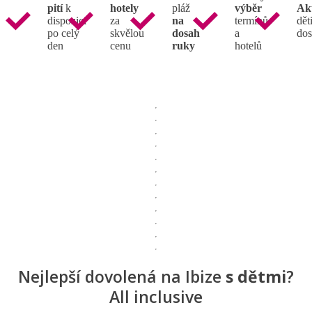
pití
k
hotely
pláž
výběr
Ak
dispozici
za
na
termínů
děti
po celý
skvělou
dosah
a
dos
den
cenu
ruky
hotelů
Nejlepší dovolená na Ibize
s dětmi
?
All inclusive