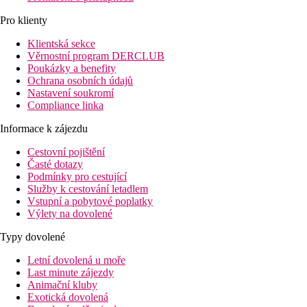
Pro klienty
Klientská sekce
Věrnostní program DERCLUB
Poukázky a benefity
Ochrana osobních údajů
Nastavení soukromí
Compliance linka
Informace k zájezdu
Cestovní pojištění
Časté dotazy
Podmínky pro cestující
Služby k cestování letadlem
Vstupní a pobytové poplatky
Výlety na dovolené
Typy dovolené
Letní dovolená u moře
Last minute zájezdy
Animační kluby
Exotická dovolená