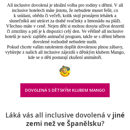
All inclusive dovolená je ideální volba pro rodiny s dětmi. V all
inclusive hotelech máte jistotu, že nebudete muset řešit, co
k snídani, obědu či večeři, kolik stojí pronájem lehátek a
slunečníků ani utrácet za drahé svačinky a limonádu na pláži.
Všechno máte v ceně. Nejen děti si mohou dosyta užívat dezertů
či zmrzliny a pití je k dispozici celý den. Ve většině all inclusive
hotelů je navíc zajištěn animační program, takže se s dětmi během
dovolené rozhodně nebudete nudit.
Pokud chcete vašim ratolestem dopřát dovolenou plnou zábavy,
vybírejte z našich all inclusive zájezdů s dětským klubem Mango,
kde se o děti postarají zkušení animátoři.
DOVOLENÁ S DĚTSKÝM KLUBEM MANGO
Láká vás all inclusive dovolená v
jiné
zemi než ve Španělsku
?