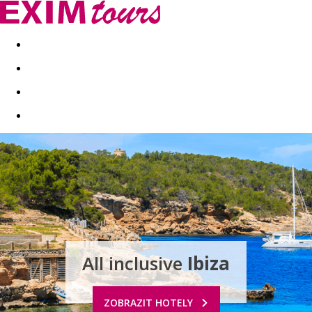
Akční nabídky
Last minute
First minute - Exotika a zim
All inclusive
Ibiza
ZOBRAZIT HOTELY