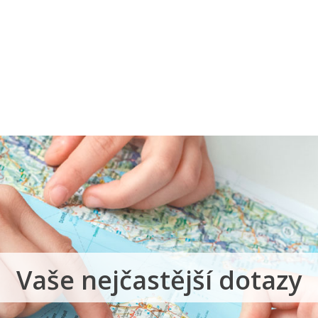
a u moře
Animační kluby
First minute – Léto 2027
Vě
Vaše nejčastější dotazy