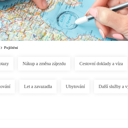
Pojištění
otazy
Nákup a změna zájezdu
Cestovní doklady a víza
ování
Let a zavazadla
Ubytování
Další služby a v