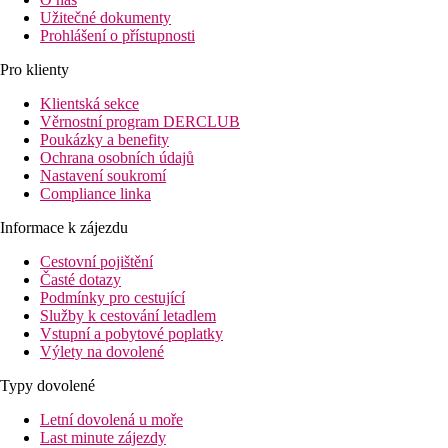
Užitečné dokumenty
Prohlášení o přístupnosti
Pro klienty
Klientská sekce
Věrnostní program DERCLUB
Poukázky a benefity
Ochrana osobních údajů
Nastavení soukromí
Compliance linka
Informace k zájezdu
Cestovní pojištění
Časté dotazy
Podmínky pro cestující
Služby k cestování letadlem
Vstupní a pobytové poplatky
Výlety na dovolené
Typy dovolené
Letní dovolená u moře
Last minute zájezdy