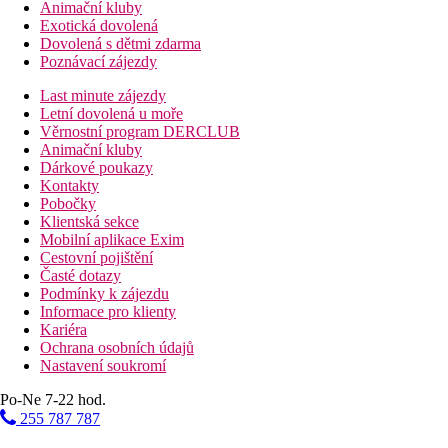
Animační kluby
Exotická dovolená
Dovolená s dětmi zdarma
Poznávací zájezdy
Last minute zájezdy
Letní dovolená u moře
Věrnostní program DERCLUB
Animační kluby
Dárkové poukazy
Kontakty
Pobočky
Klientská sekce
Mobilní aplikace Exim
Cestovní pojištění
Časté dotazy
Podmínky k zájezdu
Informace pro klienty
Kariéra
Ochrana osobních údajů
Nastavení soukromí
Po-Ne 7-22 hod.
255 787 787