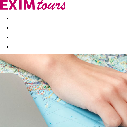
Akční nabídky
Last minute
First minute - Exotika a zim