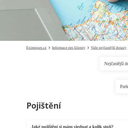
Eximtours.cz
Informace pro klienty
Vaše nejčastější dotazy
Nejčastější d
Park
Pojištění
Jaké pojištění si mám sjednat a kolik stojí?