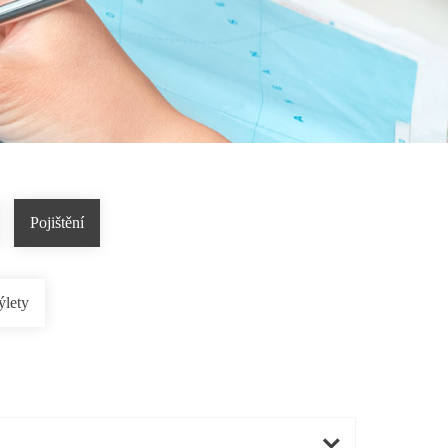
Pojištění
ýlety