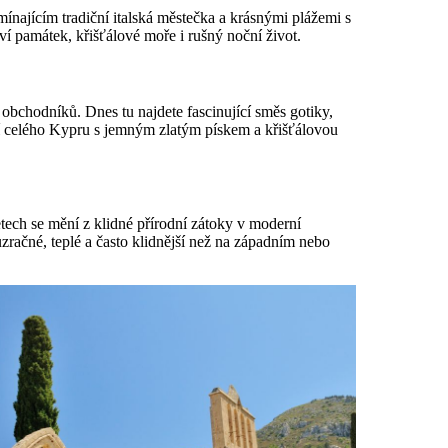
ínajícím tradiční italská městečka a krásnými plážemi s
í památek, křišťálové moře i rušný noční život.
bchodníků. Dnes tu najdete fascinující směs gotiky,
ží celého Kypru s jemným zlatým pískem a křišťálovou
tech se mění z klidné přírodní zátoky v moderní
zračné, teplé a často klidnější než na západním nebo