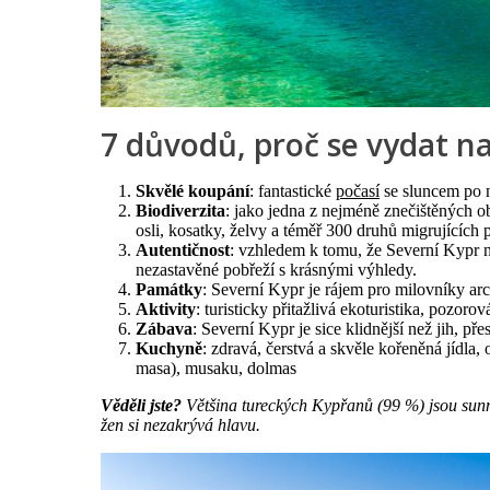
7 důvodů, proč se vydat n
Skvělé koupání
: fantastické
počasí
se sluncem po n
Biodiverzita
: jako jedna z nejméně znečištěných o
osli, kosatky, želvy a téměř 300 druhů migrujících 
Autentičnost
: vzhledem k tomu, že Severní Kypr ne
nezastavěné pobřeží s krásnými výhledy.
Památky
: Severní Kypr je rájem pro milovníky arc
Aktivity
: turisticky přitažlivá ekoturistika, pozor
Zábava
: Severní Kypr je sice klidnější než jih, př
Kuchyně
: zdravá, čerstvá a skvěle kořeněná jídla,
masa), musaku, dolmas
Věděli jste?
Většina tureckých Kypřanů (99 %) jsou sunni
žen si nezakrývá hlavu.