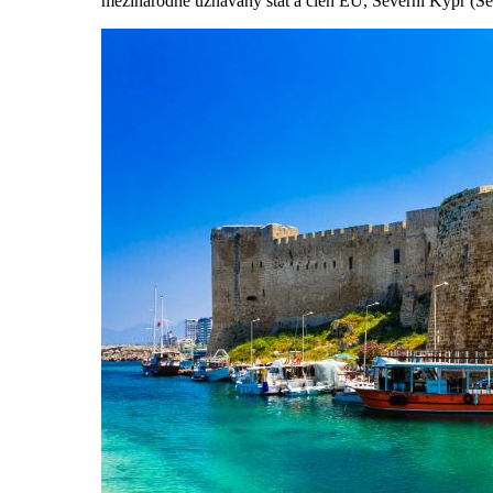
mezinárodně uznávaný stát a člen EU, Severní Kypr (Se