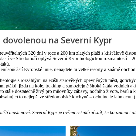
a dovolenou na Severní Kypr
euvěřitelných 320 dní v roce a 200 km zlatých
pláží
s křišťálově čisto
blastí ve Středomoří oplývá Severní Kypr biologickou rozmanitostí – 2
ptáků.
ní součástí Evropské unie, nenajdete tu velké resorty a známé obchodní
heologie s rozsáhlými nalezišti starověkých opevněných měst, gotických
ování ptáků, jízda na kole, trekking a samozřejmě široká škála vodních
akt
esto stále dostatečně živý pro milovníky zábavy, nočního života, barů a k
 obsahující to nejlepší ze středomořské
kuchyně
– ochutnejte lahmacun (m
tští muslimové. Severní Kypr je ovšem sekulární stát, ke konzumaci alk