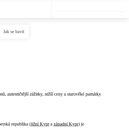
Jak se bavit
ů, autentičtější zážitky, nižší ceny a starověké památky
yperská republika
(jižní Kypr
a
západní Kypr
) je