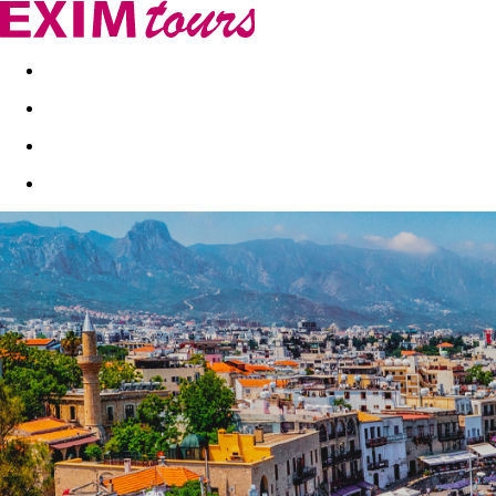
Akční nabídky
Last minute
First minute - Exotika a zim