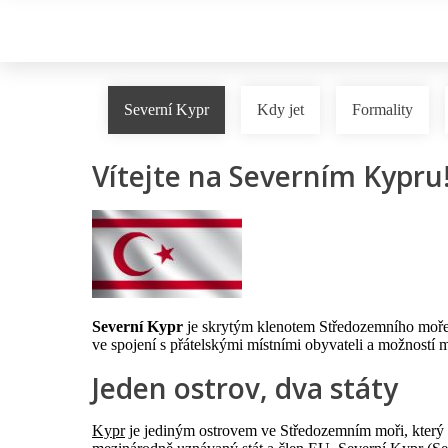
Severní Kypr
Kdy jet
Formality
Vítejte na Severním Kypru
Severní Kypr
je skrytým klenotem Středozemního moře; n
ve spojení s přátelskými místními obyvateli a možností 
Jeden ostrov, dva státy
Kypr
je jediným ostrovem ve Středozemním moři, který se 