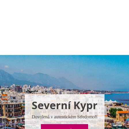
a u moře
Animační kluby
First minute – Léto 2027
Vě
Severní Kypr
Dovolená v autentickém Středomoří