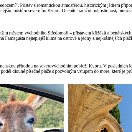
edozemí“. Přístav s romantickou atmosférou, historickým jádrem připom
nějším místům severního Kypru. Oceníte tradiční pohostinnost, množstv
atším městem východního Středomoří – přístavem křižáků a benátských o
á Famagusta nejteplejší klima na ostrově a jedny z nejkrásnějších plá
panenskou přírodou na severovýchodním pobřeží Kypru. V posledních le
e podél dlouhé písečné pláže s pozvolným vstupem do moře, které je prů