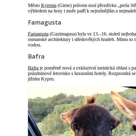
Město
Kyrenia
(Girne) právem nosí přezdívku „perla Stř
výhledem na hory i moře patří k nejrušnějším a nejmaleb
Famagusta
Famagusta
(Gazimagusa) byla ve 13.–16. století nejboh
osmanské architektury i středověkých hradeb. Mimo to m
vodou.
Bafra
Bafra
je poměrně nová a exkluzivní turistická oblast s 
prázdninové letovisko s luxusními hotely. Rozprostírá s
jižním Kypru.