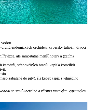
u vodou.
6 druhů endemických orchidejí, kyperský tulipán, divocí
 řetězce, ale samostatné menší hotely a (zatím)
 katedrál, středověkých hradů, kaplí a kostelíků.
ivit
.
asin.
aso zabalené do pity), šiš kebab (špíz z jehněčího
oholu se staví liberálně a většina tureckých kyperských