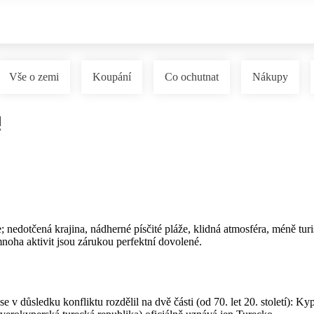
Vše o zemi
Koupání
Co ochutnat
Nákupy
!
edotčená krajina, nádherné písčité pláže, klidná atmosféra, méně turist
mnoha aktivit jsou zárukou perfektní dovolené.
v důsledku konfliktu rozdělil na dvě části (od 70. let 20. století): K