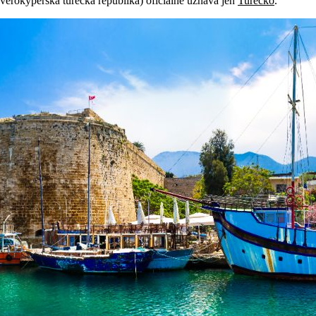
verokyperská turecká republika) oficiálně uznává jen
Turecko
.