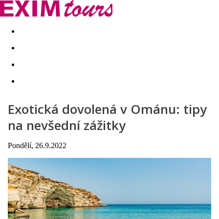
Akční nabídky
Last minute
First minute - Exotika a zim
Exotická dovolená v Ománu: tipy
na nevšední zážitky
Pondělí, 26.9.2022