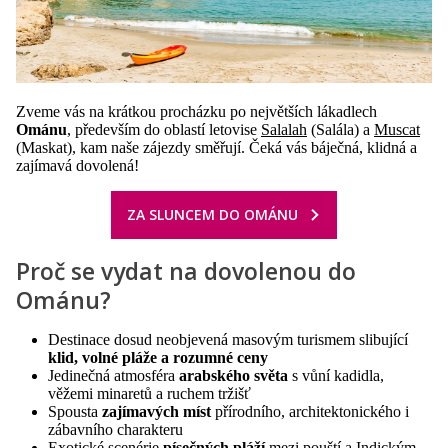
Zveme vás na krátkou procházku po největších lákadlech
Ománu
, především do oblastí letovise
Salalah
(Salála) a
Muscat
(Maskat), kam naše zájezdy směřují. Čeká vás báječná, klidná a
zajímavá dovolená!
ZA SLUNCEM DO OMÁNU
Proč se vydat na dovolenou do
Ománu?
Destinace dosud neobjevená masovým turismem slibující
klid, volné pláže a rozumné ceny
Jedinečná atmosféra
arabského světa
s vůní kadidla,
věžemi minaretů a ruchem tržišť
Spousta
zajímavých míst
přírodního, architektonického i
zábavního charakteru
Exotické scenérie
písečných pláží
mezi pouští a Indickým