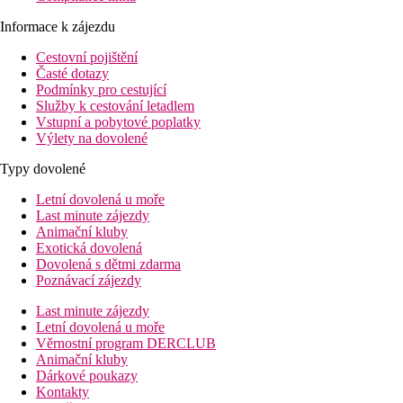
Informace k zájezdu
Cestovní pojištění
Časté dotazy
Podmínky pro cestující
Služby k cestování letadlem
Vstupní a pobytové poplatky
Výlety na dovolené
Typy dovolené
Letní dovolená u moře
Last minute zájezdy
Animační kluby
Exotická dovolená
Dovolená s dětmi zdarma
Poznávací zájezdy
Last minute zájezdy
Letní dovolená u moře
Věrnostní program DERCLUB
Animační kluby
Dárkové poukazy
Kontakty