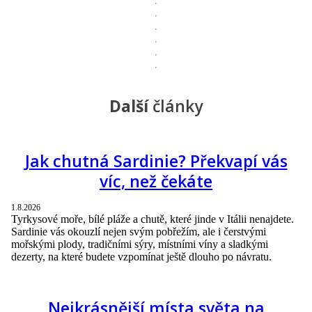
Další
články
Jak chutná Sardinie? Překvapí vás
víc, než čekáte
1.8.2026
Tyrkysové moře, bílé pláže a chutě, které jinde v Itálii nenajdete.
Sardinie vás okouzlí nejen svým pobřežím, ale i čerstvými
mořskými plody, tradičními sýry, místními víny a sladkými
dezerty, na které budete vzpomínat ještě dlouho po návratu.
Nejkrásnější místa světa na