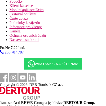
Pobočky
Klientská sekce
Mobilní aplikace Exim
Cestovní pojištění
Časté dotazy
Podmínky k zájezdu
Informace pro klienty
Kariéra
Ochrana osobních údajů
Nastavení soukromí
Po-Ne 7-22 hod.
255 787 787
WHATSAPP - NAPIŠTE NÁM
Copyright © 2026, DER Touristik CZ a.s.
Jsme součástí
REWE Group
a její divize
DERTOUR Group
,