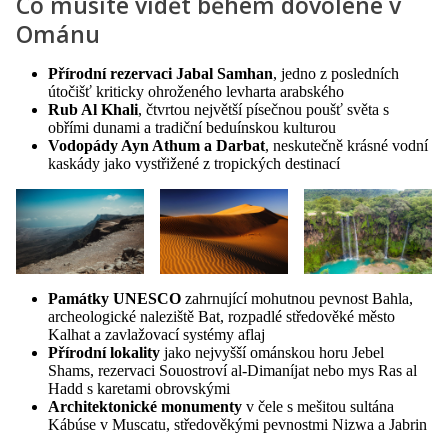
Co musíte vidět během dovolené v
Ománu
Přírodní rezervaci Jabal Samhan
, jedno z posledních
útočišť kriticky ohroženého levharta arabského
Rub Al Khali
, čtvrtou největší písečnou poušť světa s
obřími dunami a tradiční beduínskou kulturou
Vodopády Ayn Athum a Darbat
, neskutečně krásné vodní
kaskády jako vystřižené z tropických destinací
Památky UNESCO
zahrnující mohutnou pevnost Bahla,
archeologické naleziště Bat, rozpadlé středověké město
Kalhat a zavlažovací systémy aflaj
Přírodní lokality
jako nejvyšší ománskou horu Jebel
Shams, rezervaci Souostroví al-Dimaníjat nebo mys Ras al
Hadd s karetami obrovskými
Architektonické monumenty
v čele s mešitou sultána
Kábúse v Muscatu, středověkými pevnostmi Nizwa a Jabrin