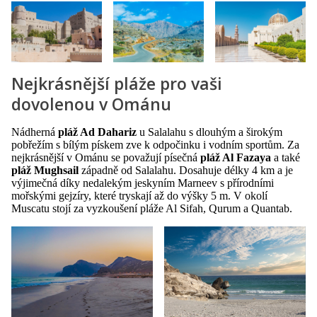
Nejkrásnější pláže pro vaši
dovolenou v Ománu
Nádherná
pláž Ad Dahariz
u Salalahu s dlouhým a širokým
pobřežím s bílým pískem zve k odpočinku i vodním sportům. Za
nejkrásnější v Ománu se považují písečná
pláž Al Fazaya
a také
pláž Mughsail
západně od Salalahu. Dosahuje délky 4 km a je
výjimečná díky nedalekým jeskyním Marneev s přírodními
mořskými gejzíry, které tryskají až do výšky 5 m. V okolí
Muscatu stojí za vyzkoušení pláže Al Sifah, Qurum a Quantab.