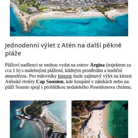
Jednodenní výlet z Atén na další pěkné
pláže
Plážoví nadšenci se mohou vydat na ostrov
Aegina
(trajektem za
cca 1 h) s malebnými plážemi, klidným prostředím a tradiční
atmosférou. Pro milovníky
historie
bude zajímavý výlet na klenot
Aténské riviéry
Cap Sounion
, kde koupání v zátokách nebo na
pláži Sounio spojí s prohlídkou nedalekého Poseidonova chrámu.