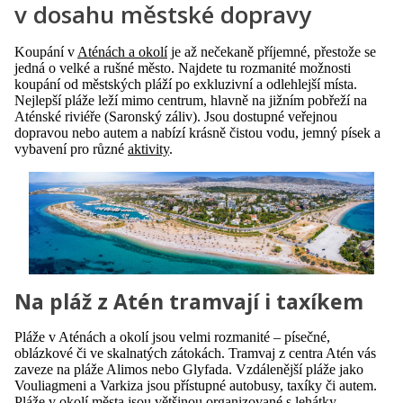
v dosahu městské dopravy
Koupání v
Aténách a okolí
je až nečekaně příjemné, přestože se
jedná o velké a rušné město. Najdete tu rozmanité možnosti
koupání od městských pláží po exkluzivní a odlehlejší místa.
Nejlepší pláže leží mimo centrum, hlavně na jižním pobřeží na
Aténské riviéře (Saronský záliv). Jsou dostupné veřejnou
dopravou nebo autem a nabízí krásně čistou vodu, jemný písek a
vybavení pro různé
aktivity
.
Na pláž z Atén tramvají i taxíkem
Pláže v Aténách a okolí jsou velmi rozmanité – písečné,
oblázkové či ve skalnatých zátokách. Tramvaj z centra Atén vás
zaveze na pláže Alimos nebo Glyfada. Vzdálenější pláže jako
Vouliagmeni a Varkiza jsou přístupné autobusy, taxíky či autem.
Pláže v okolí města jsou většinou organizované s lehátky,