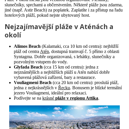
slunečníky, sprchami a občerstvením. Některé pláže jsou zdarma,
jiné (např. Astir Beach) za poplatek. Zaplatíte i za přístup na řadu
hotelových pláží, pokud nejste ubytovaný host.
Nejzajímavější pláže v Aténách a
okolí
Alimos Beach
(Kalamaki, cca 10 km od centra): nejbližší
pláž od centra
Atén
, dostupná tramvají č. 5 přímo z oblasti
Syntagma. Dobře organizovaná, s lehátky, slunečníky a
pozvolným vstupem do vody.
Glyfada Beach
(cca 15 km od centra): jedna z
nejznámějších a nejbližších pláží u Atén nabízí dobře
vybavená plážová zařízení, bary a restaurace.
Vouliagmeni Beach
(cca 20 km od centra): proslulá pláž,
jedna z nejkrásnějších v
Řecku
. Bonusem je blízké termální
jezero Vouliagmeni, ideální pro relaxaci.
Podívejte se na
krásné
pláže v regionu Attika
.