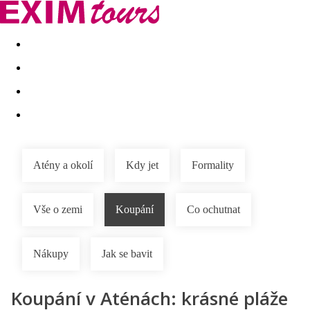
Akční nabídky
Last minute
First minute - Exotika a zim
Atény a okolí
Kdy jet
Formality
Vše o zemi
Koupání
Co ochutnat
Nákupy
Jak se bavit
Koupání v Aténách: krásné pláže