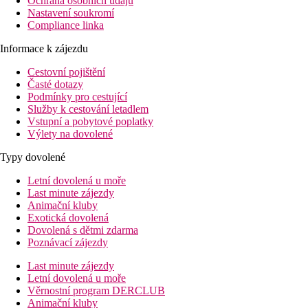
Ochrana osobních údajů
Nastavení soukromí
Compliance linka
Informace k zájezdu
Cestovní pojištění
Časté dotazy
Podmínky pro cestující
Služby k cestování letadlem
Vstupní a pobytové poplatky
Výlety na dovolené
Typy dovolené
Letní dovolená u moře
Last minute zájezdy
Animační kluby
Exotická dovolená
Dovolená s dětmi zdarma
Poznávací zájezdy
Last minute zájezdy
Letní dovolená u moře
Věrnostní program DERCLUB
Animační kluby