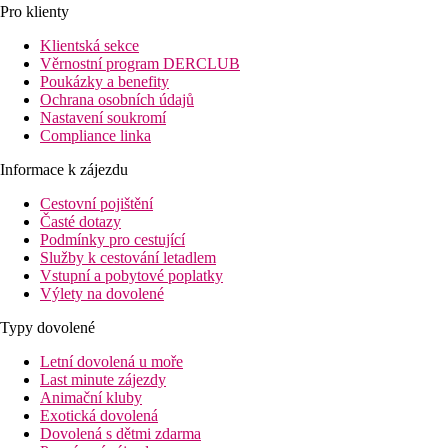
Pro klienty
Klientská sekce
Věrnostní program DERCLUB
Poukázky a benefity
Ochrana osobních údajů
Nastavení soukromí
Compliance linka
Informace k zájezdu
Cestovní pojištění
Časté dotazy
Podmínky pro cestující
Služby k cestování letadlem
Vstupní a pobytové poplatky
Výlety na dovolené
Typy dovolené
Letní dovolená u moře
Last minute zájezdy
Animační kluby
Exotická dovolená
Dovolená s dětmi zdarma