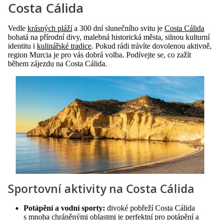
Costa Cálida
Vedle
krásných pláží
a 300 dní slunečního svitu je
Costa Cálida
bohatá na přírodní divy, malebná historická města, silnou kulturní
identitu i
kulinářské tradice
. Pokud rádi trávíte dovolenou aktivně,
region Murcia je pro vás dobrá volba. Podívejte se, co zažít
během zájezdu na Costa Cálida.
Sportovní aktivity na Costa Cálida
Potápění a vodní sporty:
divoké pobřeží Costa Cálida
s mnoha chráněnými oblastmi je perfektní pro potápění a