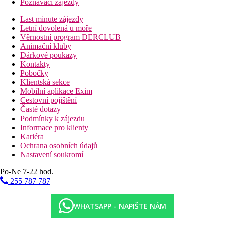
Poznávací zájezdy
Last minute zájezdy
Letní dovolená u moře
Věrnostní program DERCLUB
Animační kluby
Dárkové poukazy
Kontakty
Pobočky
Klientská sekce
Mobilní aplikace Exim
Cestovní pojištění
Časté dotazy
Podmínky k zájezdu
Informace pro klienty
Kariéra
Ochrana osobních údajů
Nastavení soukromí
Po-Ne 7-22 hod.
255 787 787
WHATSAPP - NAPIŠTE NÁM