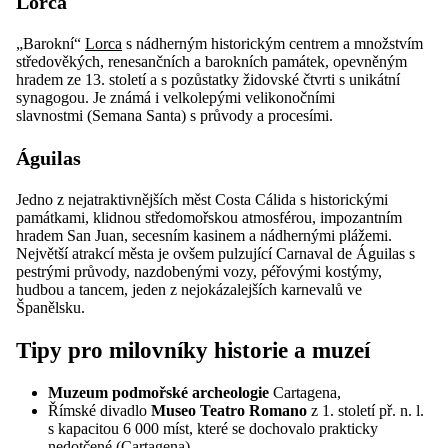
Lorca
„Barokní“
Lorca
s nádherným historickým centrem a množstvím
středověkých, renesančních a barokních památek, opevněným
hradem ze 13. století a s pozůstatky židovské čtvrti s unikátní
synagogou. Je známá i velkolepými velikonočními
slavnostmi (Semana Santa) s průvody a procesími.
Águilas
Jedno z nejatraktivnějších měst Costa Cálida s historickými
památkami, klidnou středomořskou atmosférou, impozantním
hradem San Juan, secesním kasinem a nádhernými plážemi.
Největší atrakcí města je ovšem pulzující Carnaval de Águilas s
pestrými průvody, nazdobenými vozy, péřovými kostýmy,
hudbou a tancem, jeden z nejokázalejších karnevalů ve
Španělsku.
Tipy pro milovníky historie a muzeí
Muzeum podmořské archeologie
Cartagena,
Římské divadlo
Museo Teatro Romano
z 1. století př. n. l.
s kapacitou 6 000 míst, které se dochovalo prakticky
nedotčené (Cartagena).