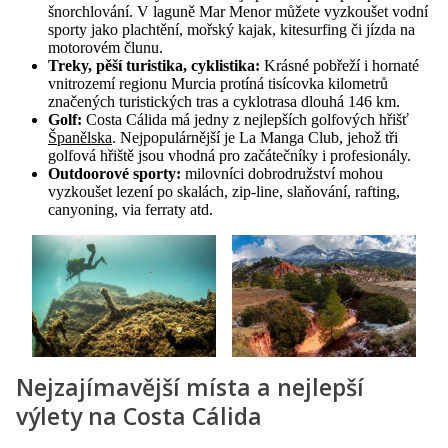
šnorchlování. V laguně Mar Menor můžete vyzkoušet vodní
sporty jako plachtění, mořský kajak, kitesurfing či jízda na
motorovém člunu.
Treky, pěší turistika, cyklistika:
Krásné pobřeží i hornaté
vnitrozemí regionu Murcia protíná tisícovka kilometrů
značených turistických tras a cyklotrasa dlouhá 146 km.
Golf:
Costa Cálida má jedny z nejlepších golfových hřišť
Španělska
. Nejpopulárnější je La Manga Club, jehož tři
golfová hřiště jsou vhodná pro začátečníky i profesionály.
Outdoorové sporty:
milovníci dobrodružství mohou
vyzkoušet lezení po skalách, zip-line, slaňování, rafting,
canyoning, via ferraty atd.
Nejzajímavější místa a nejlepší
výlety na Costa Cálida