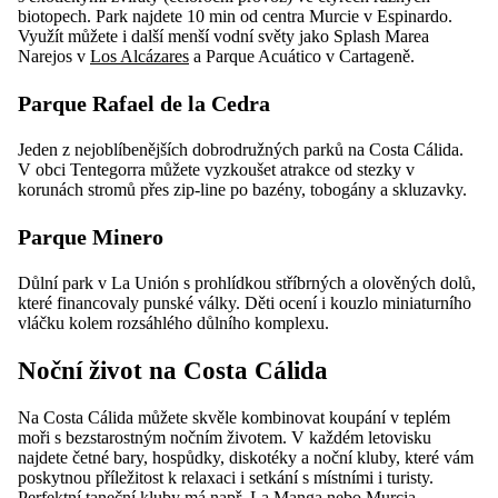
biotopech. Park najdete 10 min od centra Murcie v Espinardo.
Využít můžete i další menší vodní světy jako Splash Marea
Narejos v
Los Alcázares
a Parque Acuático v Cartageně.
Parque Rafael de la Cedra
Jeden z nejoblíbenějších dobrodružných parků na Costa Cálida.
V obci Tentegorra můžete vyzkoušet atrakce od stezky v
korunách stromů přes zip-line po bazény, tobogány a skluzavky.
Parque Minero
Důlní park v La Unión s prohlídkou stříbrných a olověných dolů,
které financovaly punské války. Děti ocení i kouzlo miniaturního
vláčku kolem rozsáhlého důlního komplexu.
Noční život na Costa Cálida
Na Costa Cálida můžete skvěle kombinovat koupání v teplém
moři s bezstarostným nočním životem. V každém letovisku
najdete četné bary, hospůdky, diskotéky a noční kluby, které vám
poskytnou příležitost k relaxaci i setkání s místními i turisty.
Perfektní taneční kluby má např. La Manga nebo Murcia.