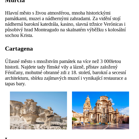
Hlavní město s živou atmosférou, mnoha historickými
památkami, muzei a nádhernými zahradami. Za vidění stojí
nádherná barokní katedrála, kasino, slavná tržnice Verónicas i
působivý hrad Monteagudo na skalnatém výběžku s kolosální
sochou Krista.
Cartagena
Úžasné město s množstvím památek na více než 3 000letou
historii. Najdete tady římské vily a lázně, přístav založený
Féničany, mohutné obranné zdi z 18. století, barokní a secesní
architekturu, sbírku zajímavých muzeí i vynikající restaurace a
tapas bary.