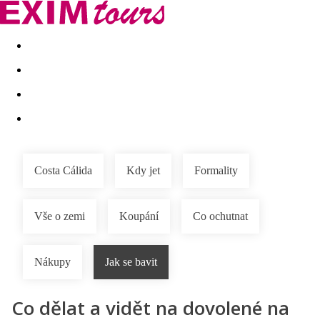
Akční nabídky
Last minute
First minute - Exotika a zim
Costa Cálida
Kdy jet
Formality
Vše o zemi
Koupání
Co ochutnat
Nákupy
Jak se bavit
Co dělat a vidět na dovolené na