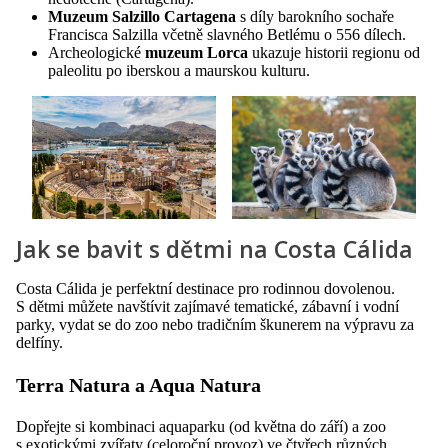
Muzeum Salzillo Cartagena
s díly barokního sochaře
Francisca Salzilla včetně slavného Betlému o 556 dílech.
Archeologické
muzeum Lorca
ukazuje historii regionu od
paleolitu po iberskou a maurskou kulturu.
Jak se bavit s dětmi na Costa Cálida
Costa Cálida je perfektní destinace pro rodinnou dovolenou.
S dětmi můžete navštívit zajímavé tematické, zábavní i vodní
parky, vydat se do zoo nebo tradičním škunerem na výpravu za
delfíny.
Terra Natura a Aqua Natura
Dopřejte si kombinaci aquaparku (od května do září) a zoo
s exotickými zvířaty (celoroční provoz) ve čtyřech různých