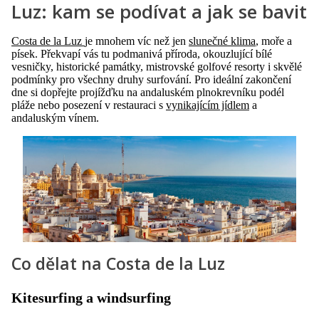
Luz: kam se podívat a jak se bavit
Costa de la Luz
je mnohem víc než jen
slunečné klima
, moře a
písek. Překvapí vás tu podmanivá příroda, okouzlující bílé
vesničky, historické památky, mistrovské golfové resorty i skvělé
podmínky pro všechny druhy surfování. Pro ideální zakončení
dne si dopřejte projížďku na andaluském plnokrevníku podél
pláže nebo posezení v restauraci s
vynikajícím jídlem
a
andaluským vínem.
Co dělat na Costa de la Luz
Kitesurfing a windsurfing