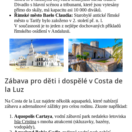
Divadlo s hlavní scénou a tribunami, které jsou vytesány
přímo do skály, má kapacitu asi 10 000 diváků.
Římské město Baelo Claudia:
Starobylé antické římské
město u Tarify bylo založeno v 2. století př. n. l.
V současnosti je to jeden z nejlépe dochovaných příkladů
římského osídlení v Andalusii.
Zábava pro děti i dospělé v Costa de
la Luz
Na Costa de la Luz najdete několik aquaparků, které nabízejí
zábavu a adrenalinové zážitky pro celou rodinu. Zkuste například:
Aquopolis Cartaya
, vodní zábavní park nedaleko letoviska
Isla Cristina
s mnoha atrakcemi (skluzavky, bazény,
vodopády),