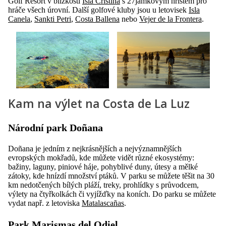
Golf Resort v blízkosti
Isla Cristina
s 27jamkovým hřištěm pro
hráče všech úrovní. Další golfové kluby jsou u letovisek
Isla
Canela
,
Sankti Petri
,
Costa Ballena
nebo
Vejer de la Frontera
.
Kam na výlet na Costa de La Luz
Národní park Doñana
Doñana je jedním z nejkrásnějších a nejvýznamnějších
evropských mokřadů, kde můžete vidět různé ekosystémy:
bažiny, laguny, piniové háje, pohyblivé duny, útesy a mělké
zátoky, kde hnízdí množství ptáků. V parku se můžete těšit na 30
km nedotčených bílých pláží, treky, prohlídky s průvodcem,
výlety na čtyřkolkách či vyjížďky na koních. Do parku se můžete
vydat např. z letoviska
Matalascañas
.
Park Marismas del Odiel