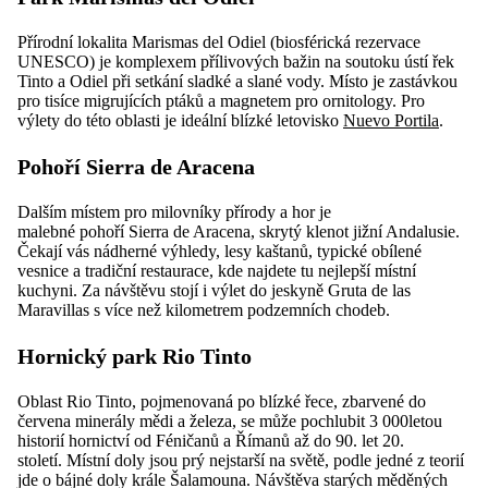
Přírodní lokalita Marismas del Odiel (biosférická rezervace
UNESCO) je komplexem přílivových bažin na soutoku ústí řek
Tinto a Odiel při setkání sladké a slané vody. Místo je zastávkou
pro tisíce migrujících ptáků a magnetem pro ornitology. Pro
výlety do této oblasti je ideální blízké letovisko
Nuevo Portila
.
Pohoří Sierra de Aracena
Dalším místem pro milovníky přírody a hor je
malebné pohoří Sierra de Aracena, skrytý klenot jižní Andalusie.
Čekají vás nádherné výhledy, lesy kaštanů, typické obílené
vesnice a tradiční restaurace, kde najdete tu nejlepší místní
kuchyni. Za návštěvu stojí i výlet do jeskyně Gruta de las
Maravillas s více než kilometrem podzemních chodeb.
Hornický park Rio Tinto
Oblast Rio Tinto, pojmenovaná po blízké řece, zbarvené do
červena minerály mědi a železa, se může pochlubit 3 000letou
historií hornictví od Féničanů a Římanů až do 90. let 20.
století. Místní doly jsou prý nejstarší na světě, podle jedné z teorií
jde o bájné doly krále Šalamouna. Návštěva starých měděných