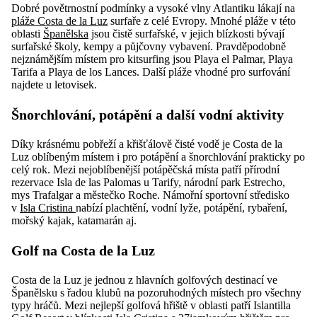
Dobré povětrnostní podmínky a vysoké vlny Atlantiku lákají na
pláže Costa de la Luz
surfaře z celé Evropy. Mnohé pláže v této
oblasti
Španělska
jsou čistě surfařské, v jejich blízkosti bývají
surfařské školy, kempy a půjčovny vybavení. Pravděpodobně
nejznámějším místem pro kitsurfing jsou Playa el Palmar, Playa
Tarifa a Playa de los Lances. Další pláže vhodné pro surfování
najdete u letovisek.
Šnorchlování, potápění a další vodní aktivity
Díky krásnému pobřeží a křišťálově čisté vodě je Costa de la
Luz oblíbeným místem i pro potápění a šnorchlování prakticky po
celý rok. Mezi nejoblíbenější potápěčská místa patří přírodní
rezervace Isla de las Palomas u Tarify, národní park Estrecho,
mys Trafalgar a městečko Roche. Námořní sportovní středisko
v
Isla Cristina
nabízí plachtění, vodní lyže, potápění, rybaření,
mořský kajak, katamarán aj.
Golf na Costa de la Luz
Costa de la Luz je jednou z hlavních golfových destinací ve
Španělsku s řadou klubů na pozoruhodných místech pro všechny
typy hráčů. Mezi nejlepší golfová hřiště v oblasti patří Islantilla