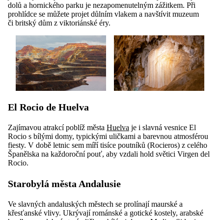
dolů a hornického parku je nezapomenutelným zážitkem. Při
prohlídce se můžete projet důlním vlakem a navštívit muzeum
či britský dům z viktoriánské éry.
El Rocio de Huelva
Zajímavou atrakcí poblíž města
Huelva
je i slavná vesnice El
Rocio s bílými domy, typickými uličkami a barevnou atmosférou
fiesty. V době letnic sem míří tisíce poutníků (Rocieros) z celého
Španělska na každoroční pouť, aby vzdali hold světici Virgen del
Rocio.
Starobylá města Andalusie
Ve slavných andaluských městech se prolínají maurské a
křesťanské vlivy. Ukrývají románské a gotické kostely, arabské