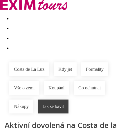
Akční nabídky
Last minute
First minute - Exotika a zim
Costa de La Luz
Kdy jet
Formality
Vše o zemi
Koupání
Co ochutnat
Nákupy
Jak se bavit
Aktivní dovolená na Costa de la