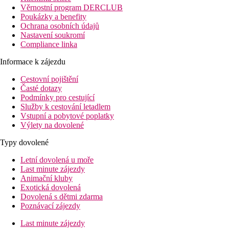
Věrnostní program DERCLUB
Poukázky a benefity
Ochrana osobních údajů
Nastavení soukromí
Compliance linka
Informace k zájezdu
Cestovní pojištění
Časté dotazy
Podmínky pro cestující
Služby k cestování letadlem
Vstupní a pobytové poplatky
Výlety na dovolené
Typy dovolené
Letní dovolená u moře
Last minute zájezdy
Animační kluby
Exotická dovolená
Dovolená s dětmi zdarma
Poznávací zájezdy
Last minute zájezdy