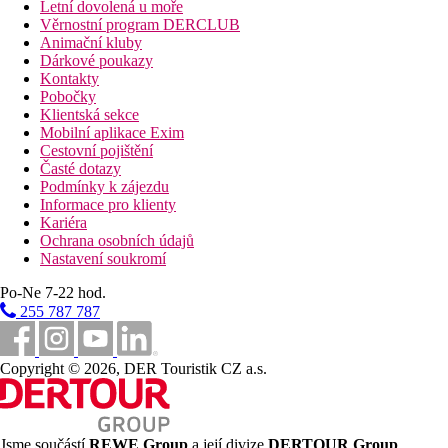
Letní dovolená u moře
Věrnostní program DERCLUB
Animační kluby
Dárkové poukazy
Kontakty
Pobočky
Klientská sekce
Mobilní aplikace Exim
Cestovní pojištění
Časté dotazy
Podmínky k zájezdu
Informace pro klienty
Kariéra
Ochrana osobních údajů
Nastavení soukromí
Po-Ne 7-22 hod.
255 787 787
Copyright © 2026, DER Touristik CZ a.s.
Jsme součástí
REWE Group
a její divize
DERTOUR Group
,