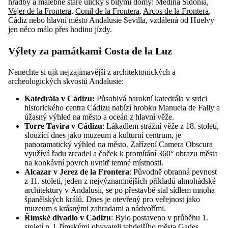
hradby a malebné staré uličky s bílými domy: Medina Sidonia,
Vejer de la Frontera
,
Conil de la Frontera
,
Arcos de la Frontera
,
Cádiz nebo hlavní město Andalusie Sevilla, vzdálená od Huelvy
jen něco málo přes hodinu jízdy.
Výlety za památkami Costa de la Luz
Nenechte si ujít nejzajímavější z architektonických a
archeologických skvostů Andalusie:
Katedrála v Cádizu:
Působivá barokní katedrála v srdci
historického centra Cádizu nabízí hrobku Manuela de Fally a
úžasný výhled na město a oceán z hlavní věže.
Torre Tavira v Cádizu
: Lákadlem strážní věže z 18. století,
sloužící dnes jako muzeum a kulturní centrum, je
panoramatický výhled na město. Zařízení Camera Obscura
využívá řadu zrcadel a čoček k promítání 360° obrazu města
na konkávní povrch uvnitř temné místnosti.
Alcazar
v Jerez de la Frontera
: Původně obranná pevnost
z 11. století, jeden z nejvýznamnějších příkladů almohádské
architektury v Andalusii, se po přestavbě stal sídlem mnoha
španělských králů. Dnes je otevřený pro veřejnost jako
muzeum s krásnými zahradami a nádvořími.
Římské divadlo v Cádizu
: Bylo postaveno v průběhu 1.
století n. l. římskými obyvateli tehdejšího města Gades.