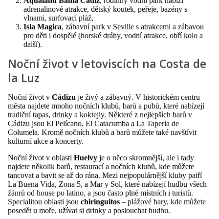
Aqualand Bahia Cadiz
, rodinný vodní park nabízí
adrenalinové atrakce, dětský koutek, peřeje, bazény s
vlnami, surfovací pláž,
Isla Magica
, zábavní park v Seville s atrakcemi a zábavou
pro děti i dospělé (horské dráhy, vodní atrakce, obří kolo a
další).
Noční život v letoviscích na Costa de
la Luz
Noční život v
Cádizu
je živý a zábavný. V historickém centru
města najdete mnoho nočních klubů, barů a pubů, které nabízejí
tradiční tapas, drinky a koktejly. Některé z nejlepších barů v
Cádizu jsou El Pelícano, El Catacumba a La Taperia de
Columela. Kromě nočních klubů a barů můžete také navštívit
kulturní akce a koncerty.
Noční život v oblasti
Huelvy
je o něco skromnější, ale i tady
najdete několik barů, restaurací a nočních klubů, kde můžete
tancovat a bavit se až do rána. Mezi nejpopulárnější kluby patří
La Buena Vida, Zona 5, a Mar y Sol, které nabízejí hudbu všech
žánrů od house po latino, a jsou často plné místních i turistů.
Specialitou oblasti jsou
chiringuitos
– plážové bary, kde můžete
posedět u moře, užívat si drinky a poslouchat hudbu.